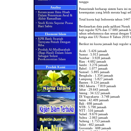
tunggu
Analisa
Pemerintah berharap sistem baru ini 
kesempatan yang lebih merata bagi sel
·
Kerancauan Ilmu Hisab
Dalam Penentuan Awal &
Akhir Ramadhan
Total kuota haji Indonesia tahun 144
·
Studi Kritis Seputar Puasa
Berdasarkan data pada aplikasi Nusuk 
Hari Sabtu
haji reguler 92% dan 17.680 jamaah ha
tahun sebelumnya dan sesuai dengan
Ekonomi Islam
ketiga atas UU Nomor 8 Tahun 2019 t
·
KPR Bank Syariah
Ternyata Penuh Dengan
Berikut ini kuota jamaah haji reguler 
Riba
·
Produk Al-Mudharabah
Aceh : 5.426 jamaah
(Bagi Hasil) Dalam Islam
Sumut : 5.913 jamaah
Sebagai Solusi
Sumbar : 3.928 jamaah
Perekonomian Islam
Riau : 4.682 jamaah
Jambi : 3.276 jamaah
Produk Kami
Babel : 1.077 jamaah
Sumsel : 5.895 jamaah
Bengkulu : 1.354 jamaah
Lampung : 5.827 jamaah
Banten : 9.124 jamaah
DKI Jakarta : 7.819 jamaah
Jabar : 29.643 jamaah
Jateng : 34.122 jamaah
DI Yogyakarta : 3.748 jamaah
Jatim : 42.409 jamaah
Bali : 698 jamaah
NTB : 5.798 jamaah
NTT : 516 jamaah
Sulsel : 9.670 jamaah
Sultra : 2.063 jamaah
Sulteng : 1.753 jamaah
Sulut : 402 jamaah
Gorontalo : 608 jamaah