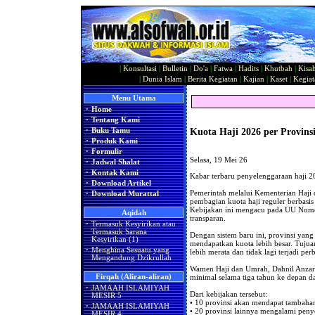
|
Konsultasi
|
Bulletin
|
Do'a
|
Fatwa
|
Hadits
|
Khutbah
|
Kisa
|
Dunia Islam
|
Berita Kegiatan
|
Kajian
|
Kaset
|
Kegiat
Menu Utama
·
Home
·
Tentang Kami
Kuota Haji 2026 per Provins
·
Buku Tamu
·
Produk Kami
·
Formulir
Selasa, 19 Mei 26
·
Jadwal Shalat
·
Kontak Kami
Kabar terbaru penyelenggaraan haji 
·
Download Artikel
Pemerintah melalui Kementerian Haji
·
Download Murattal
pembagian kuota haji reguler berbasis 
Kebijakan ini mengacu pada UU Nomor 
Aqidah
transparan.
·
Termasuk Kesyirikan atau
Termasuk Sarana
Dengan sistem baru ini, provinsi yan
Kesyirikan (1)
mendapatkan kuota lebih besar. Tujua
·
Menghina Sesuatu yang
lebih merata dan tidak lagi terjadi p
Mengandung Dzikrullah
Wamen Haji dan Umrah, Dahnil Anzar 
minimal selama tiga tahun ke depan d
Firqah (Aliran-aliran)
·
JAMAAH ISLAMIYAH
Dari kebijakan tersebut:
MESIR 5
• 10 provinsi akan mendapat tambahan
·
JAMAAH ISLAMIYAH
• 20 provinsi lainnya mengalami pe
MESIR 4