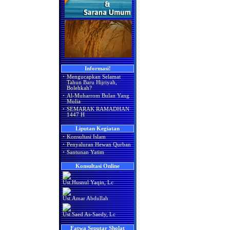
Informasi!
·
Mengucapkan Selamat
Tahun Baru Hijriyah,
Bolehkah?
·
Al-Muharrom Bulan Yang
Mulia
·
SEMARAK RAMADHAN
1447 H
Liputan Kegiatan
·
Konsultasi Islam
·
Penyaluran Hewan Qurban
·
Santunan Yatim
Konsultasi Online
Ust.Husnul Yaqin, Lc
Ust.Amar Abdullah
Ust.Saed As-Saedy, Lc
Fatwa Seputar Sholat