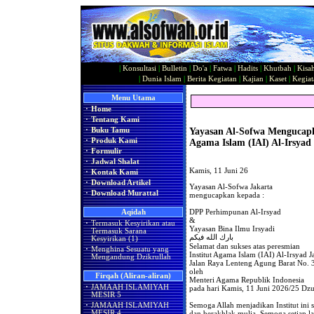
|
Konsultasi
|
Bulletin
|
Do'a
|
Fatwa
|
Hadits
|
Khutbah
|
Kisa
|
Dunia Islam
|
Berita Kegiatan
|
Kajian
|
Kaset
|
Kegiat
Menu Utama
·
Home
·
Tentang Kami
Yayasan Al-Sofwa Mengucapka
·
Buku Tamu
·
Produk Kami
Agama Islam (IAI) Al-Irsyad
·
Formulir
·
Jadwal Shalat
Kamis, 11 Juni 26
·
Kontak Kami
·
Download Artikel
Yayasan Al-Sofwa Jakarta
·
Download Murattal
mengucapkan kepada :
DPP Perhimpunan Al-Irsyad
Aqidah
&
·
Termasuk Kesyirikan atau
Yayasan Bina Ilmu Irsyadi
Termasuk Sarana
بارك الله فيكم
Kesyirikan (1)
Selamat dan sukses atas peresmian
·
Menghina Sesuatu yang
Institut Agama Islam (IAI) Al-Irsyad J
Mengandung Dzikrullah
Jalan Raya Lenteng Agung Barat No. 3
oleh
Firqah (Aliran-aliran)
Menteri Agama Republik Indonesia
·
JAMAAH ISLAMIYAH
pada hari Kamis, 11 Juni 2026/25 Dzu
MESIR 5
Semoga Allah menjadikan Institut ini 
·
JAMAAH ISLAMIYAH
dan berakhlak mulia. Semoga setiap la
MESIR 4