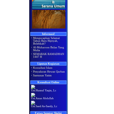
Informasi!
·
Mengucapkan Selamat
Tahun Baru Hijriyah,
Bolehkah?
·
Al-Muharrom Bulan Yang
Mulia
·
SEMARAK RAMADHAN
1447 H
Liputan Kegiatan
·
Konsultasi Islam
·
Penyaluran Hewan Qurban
·
Santunan Yatim
Konsultasi Online
Ust.Husnul Yaqin, Lc
Ust.Amar Abdullah
Ust.Saed As-Saedy, Lc
Fatwa Seputar Sholat