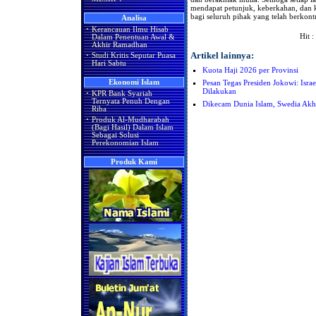
mendapat petunjuk, keberkahan, dan k
bagi seluruh pihak yang telah berkont
Analisa
·
Kerancauan Ilmu Hisab
Hit :
Dalam Penentuan Awal &
Akhir Ramadhan
Artikel lainnya:
·
Studi Kritis Seputar Puasa
Hari Sabtu
Kuota Haji 2026 per Provinsi
Ekonomi Islam
Pesan Tegas Presiden Jokowi: Isr
Dilakukan
·
KPR Bank Syariah
Ternyata Penuh Dengan
Dikecam Dunia Islam, Swedia Ak
Riba
·
Produk Al-Mudharabah
(Bagi Hasil) Dalam Islam
Sebagai Solusi
Perekonomian Islam
Produk Kami