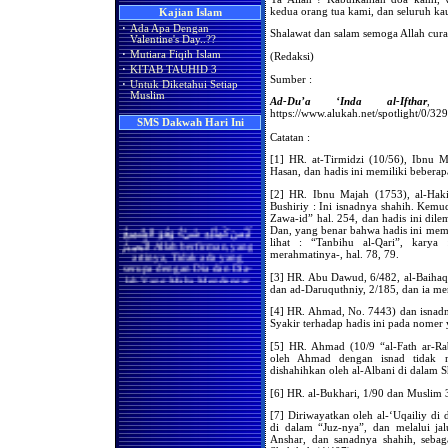
kedua orang tua kami, dan seluruh k
Kajian Islam
Apakah Shalat Seseorang di
Hukum Merayakan Hari
Masjidil Haram Bisa Batal
·
Ada Apa Dengan
Valentine
Shalawat dan salam semoga Allah cur
Ketika Ia Ikut Berjama'ah
Valentine's Day..??
Dengan Imam atau Shalat
Adakah Amalan Khusus di
·
Mutiara Fiqih Islam
(Redaksi)
Sendirian Karena Ada Wanita
Bulan Rajab?
yang Melintas di
·
KITAB TAUHID 3
Sumber :
Hadapannya?
Asyura' Dalam Perspektif
·
Untuk Diketahui Setiap
Islam, Syi'ah & Kejawen..!!
Muslim
Bila Terdapat Pembatas
Ad-Du’a ‘Inda al-Ifthar
, 
(Tabir) Antara Kaum Pria
Ada Apa Dengan Valentine’s
dan Kaum Wanita, Maka
SMS Dakwah Hari Ini
Day?
Masih Berlakukah Hadits
Catatan :
Rasulullah Shallallaahu
'alaihi wa sallam (sebaik-baik
[1] HR. at-Tirmidzi (10/56), Ibnu 
shaf wanita adalah yang
Hasan, dan hadis ini memiliki bebera
paling akhir dan seburuk-
buruknya adalah yang
[2] HR. Ibnu Majah (1753), al-Haki
paling depan)
Bushiriy : Ini isnadnya shahih. Kemud
Zawa-id” hal. 254, dan hadis ini dile
Apakah Kaum Wanita Harus
لَيْسَ كَمِثْلِهِ شَيْءٌ وَهُوَ السَّمِيعُ
Dan, yang benar bahwa hadis ini me
Meluruskan Shafnya Dalam
الْبَصِيرُ Allah berfirman,yang
lihat : “Tanbihu al-Qari”, kary
Shalat
artinya, Tidak ada yang
merahmatinya-, hal. 78, 79.
serupa dengan Dia dan Dia-
Benarkah Shaf yang Paling
lah Yang Maha Mendengar
Utama Bagi Wanita Dalam
[3] HR. Abu Dawud, 6/482, al-Baihaqi
lagi Maha Melihat.(QS.Asy-
Shalat Adalah Shaf yang
dan ad-Daruquthniy, 2/185, dan ia me
Syura:11)
Paling Belakang
[4] HR. Ahmad, No. 7443) dan isnadn
(
Index SMS Dakwah
)
Benarkah Shalat Jum'at
Syakir terhadap hadis ini pada nomer
Sebagai Pengganti Shalat
Zhuhur
[5] HR. Ahmad (10/9 “al-Fath ar-Ra
oleh Ahmad dengan isnad tidak me
Hukum Shalat Jum'at Bagi
dishahihkan oleh al-Albani di dalam S
Wanita
[6] HR. al-Bukhari, 1/90 dan Muslim
Hanya Membaca Surat Al-
Ikhlas
[7] Diriwayatkan oleh al-‘Uqailiy di
di dalam “Juz-nya”, dan melalui ja
Hukum Meninggalkan
Anshar, dan sanadnya shahih, sebag
Shalat