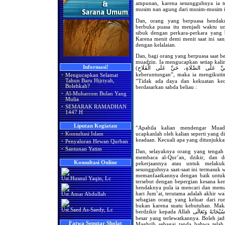
ampunan, karena sesungguhnya ia t
musim nan agung dari musim-musim 
Dan, orang yang berpuasa hendakn
berbuka puasa itu menjadi waktu un
sibuk dengan perkara-perkara yang b
Karena menit demi menit saat ini s
dengan kelalaian.
Dan, bagi orang yang berpuasa saat b
muadzin. Ia mengucapkan setiap kalim
Informasi!
(حَيَّ عَلَى الصَّلَاةِ، حَيَّ عَلَى الْفَلَاحِ) “Mari melaksanakan Shalat, Mari menuju
keberuntungan”, maka ia mengikutinya dengan perkataannya
·
Mengucapkan Selamat
Tahun Baru Hijriyah,
”Tidak ada daya dan kekuatan kecu
Bolehkah?
berdasarkan sabda beliau :
·
Al-Muharrom Bulan Yang
Mulia
·
SEMARAK RAMADHAN
1447 H
Liputan Kegiatan
“Apabila kalian mendengar Mua
ucapkanlah oleh kalian seperti yang d
·
Konsultasi Islam
keadaan. Kecuali apa yang ditunjukkan
·
Penyaluran Hewan Qurban
·
Santunan Yatim
Dan, selayaknya orang yang tengah
membaca al-Qur’an, dzikir, dan d
Konsultasi Online
pekerjaannya atau untuk melakuk
sesungguhnya saat-saat ini termasuk
memanfaatkannya dengan baik untuk 
Ust.Husnul Yaqin, Lc
tersebut dengan bepergian kesana ke
hendaknya pula ia mencari dan mema
hari Jum’at, terutama adalah akhir wa
Ust.Amar Abdullah
sebagian orang yang keluar dari ru
bukan karena suatu kebutuhan. Mak
Ust.Saed As-Saedy, Lc
berdzikir kepada Allah سُبْحَانَهُ وَتَعَالَى, sehingga banyak kebaikan dan keutamaan yang
besar yang terlewatkannya. Boleh j
Fatwa Seputar Sholat
Maghrib sebagai tanda bahwa telah