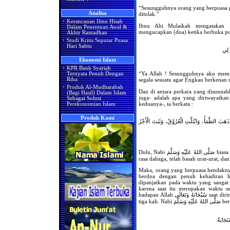
“Sesungguhnya orang yang berpuasa p
Analisa
ditolak.”
·
Kerancauan Ilmu Hisab
Ibnu Abi Mulaikah mengatakan
Dalam Penentuan Awal &
mengucapkan (doa) ketika berbuka pu
Akhir Ramadhan
·
Studi Kritis Seputar Puasa
Hari Sabtu
َ لِي
Ekonomi Islam
·
KPR Bank Syariah
“Ya Allah ! Sesungguhnya aku mem
Ternyata Penuh Dengan
segala sesuatu agar Engkau berkenan
Riba
·
Produk Al-Mudharabah
Dan di antara perkara yang disunnah
(Bagi Hasil) Dalam Islam
juga- adalah apa yang diriwayatka
Sebagai Solusi
keduanya-, ia berkata :
Perekonomian Islam
Produk Kami
هَبَ الظَّمَأُ، وَابْتَلَّتِ الْعُرُوْقُ، وَثَبَتَ الْأَجْرُ
Dulu, Nabi صَلَّى اللهُ عَلَيْهِ وَسَلَّمَ biasa mengucapkan ketika berbuka puasa : “Telah hilang
rasa dahaga, telah basah urat-urat, dan
Maka, orang yang berpuasa hendakny
berdoa dengan penuh kehadiran h
dipanjatkan pada waktu yang sangat
karena saat itu merupakan waktu 
hadapan Allah سُبْحَانَهُ وَتَعَالَى saat dirinya dalam keadaan berpuasa, mengulang-ulang doa
tiga kali. Nabi َّمَ
تَجَابَةٌ