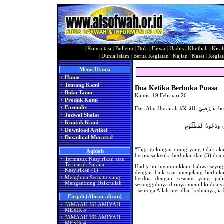
|
Konsultasi
|
Bulletin
|
Do'a
|
Fatwa
|
Hadits
|
Khutbah
|
Kisa
|
Dunia Islam
|
Berita Kegiatan
|
Kajian
|
Kaset
|
Kegiat
Menu Utama
·
Home
·
Tentang Kami
Doa Ketika Berbuka Puasa
·
Buku Tamu
Kamis, 19 Februari 26
·
Produk Kami
·
Formulir
·
Jadwal Shalat
·
Kontak Kami
رَ، وَدَعْوَةُ الْمَظْلُوْمِ
·
Download Artikel
·
Download Murattal
“Tiga golongan orang yang tidak aka
Aqidah
berpuasa ketika berbuka, dan (3) doa 
·
Termasuk Kesyirikan atau
Termasuk Sarana
Hadis ini menunjukkan bahwa seyog
Kesyirikan (1)
dengan baik saat menjelang berbuk
·
Menghina Sesuatu yang
berdoa dengan sesuatu yang pali
Mengandung Dzikrullah
sesungguhnya dirinya memiliki doa ya
Firqah (Aliran-aliran)
·
JAMAAH ISLAMIYAH
MESIR 5
·
JAMAAH ISLAMIYAH
MESIR 4