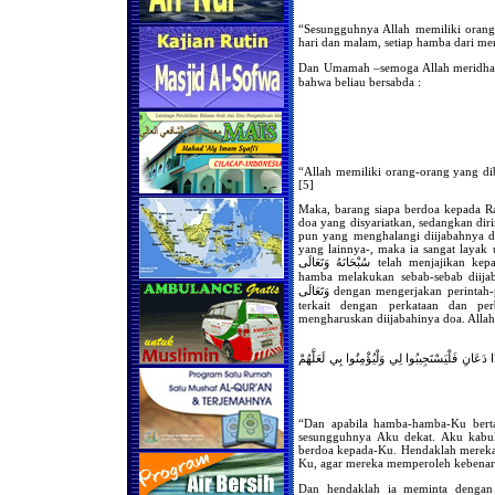
“Sesungguhnya Allah memiliki orang
hari dan malam, setiap hamba dari mer
Dan Umamah –semoga Allah meridhainya- meriwayatkan 
bahwa beliau bersabda :
“Allah memiliki orang-orang yang dib
[5]
Maka, barang siapa berdoa kepada R
doa yang disyariatkan, sedangkan dir
pun yang menghalangi diijabahnya d
yang lainnya-, maka ia sangat layak
سُبْحَانَهُ وَتَعَالَى telah menjajikan kepadanya pengijabahan doa, terkhusus bila seorang
hamba melakukan sebab-sebab diijabahny
وَتَعَالَى dengan mengerjakan perintah-perintahNya, menjauhi larangan-laranganNya yang
terkait dengan perkataan dan pe
دَعَانِ فَلْيَسْتَجِيبُوا لِي وَلْيُؤْمِنُوا بِي لَعَلَّهُمْ
“Dan apabila hamba-hamba-Ku ber
sesungguhnya Aku dekat. Aku kabu
berdoa kepada-Ku. Hendaklah mereka
Ku, agar mereka memperoleh kebenar
Dan hendaklah ia meminta denga