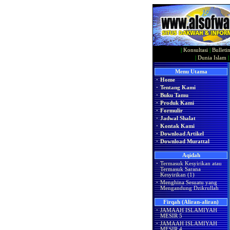
|
Konsultasi
|
Bulleti
|
Dunia Islam
Menu Utama
·
Home
·
Tentang Kami
·
Buku Tamu
·
Produk Kami
·
Formulir
·
Jadwal Shalat
·
Kontak Kami
·
Download Artikel
·
Download Murattal
Aqidah
·
Termasuk Kesyirikan atau
Termasuk Sarana
Kesyirikan (1)
·
Menghina Sesuatu yang
Mengandung Dzikrullah
Firqah (Aliran-aliran)
·
JAMAAH ISLAMIYAH
MESIR 5
·
JAMAAH ISLAMIYAH
MESIR 4