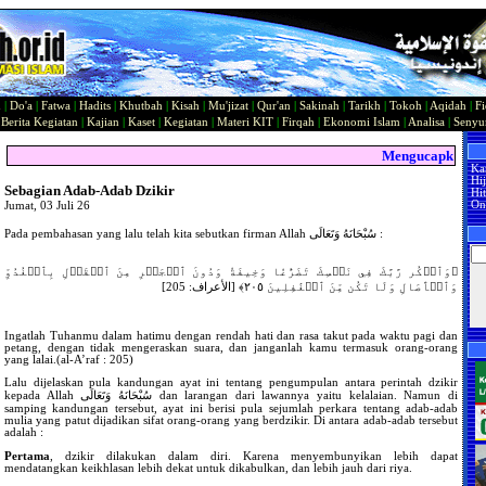
n
|
Do'a
|
Fatwa
|
Hadits
|
Khutbah
|
Kisah
|
Mu'jizat
|
Qur'an
|
Sakinah
|
Tarikh
|
Tokoh
|
Aqidah
|
Fi
|
Berita Kegiatan
|
Kajian
|
Kaset
|
Kegiatan
|
Materi KIT
|
Firqah
|
Ekonomi Islam
|
Analisa
|
Seny
Mengucapkan Sela
Ka
Hi
Sebagian Adab-Adab Dzikir
Hit
On
Jumat, 03 Juli 26
Pada pembahasan yang lalu telah kita sebutkan firman Allah سُبْحَانَهُ وَتَعَالَى :
﴿وَٱذۡكُر رَّبَّكَ فِي نَفۡسِكَ تَضَرُّعٗا وَخِيفَةٗ وَدُونَ ٱلۡجَهۡرِ مِنَ ٱلۡقَوۡلِ بِٱلۡغُدُوِّ
وَٱلۡأٓصَالِ وَلَا تَكُن مِّنَ ٱلۡغَٰفِلِينَ ٢٠٥﴾ [الأعراف: 205]
Ingatlah Tuhanmu dalam hatimu dengan rendah hati dan rasa takut pada waktu pagi dan
petang, dengan tidak mengeraskan suara, dan janganlah kamu termasuk orang-orang
yang lalai.(al-A’raf : 205)
Lalu dijelaskan pula kandungan ayat ini tentang pengumpulan antara perintah dzikir
kepada Allah سُبْحَانَهُ وَتَعَالَى dan larangan dari lawannya yaitu kelalaian. Namun di
samping kandungan tersebut, ayat ini berisi pula sejumlah perkara tentang adab-adab
mulia yang patut dijadikan sifat orang-orang yang berdzikir. Di antara adab-adab tersebut
adalah :
Pertama
, dzikir dilakukan dalam diri. Karena menyembunyikan lebih dapat
mendatangkan keikhlasan lebih dekat untuk dikabulkan, dan lebih jauh dari riya.