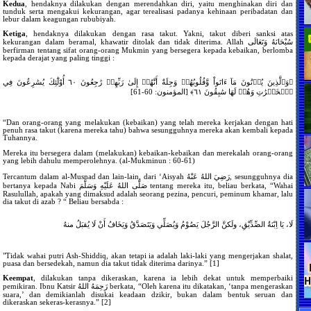
Kedua
, hendaknya dilakukan dengan merendahkan diri, yaitu menghinakan diri dan
tunduk serta mengakui kekurangan, agar terealisasi padanya kehinaan peribadatan dan
lebur dalam keagungan rububiyah.
Ketiga
, hendaknya dilakukan dengan rasa takut. Yakni, takut diberi sanksi atas
kekurangan dalam beramal, khawatir ditolak dan tidak diterima. Allah سُبْحَانَهُ وَتَعَالَى
berfirman tentang sifat orang-orang Mukmin yang bersegera kepada kebaikan, berlomba
kepada derajat yang paling tinggi :
﴿وَٱلَّذِينَ يُؤۡتُونَ مَآ ءَاتَواْ وَّقُلُوبُهُمۡ وَجِلَةٌ أَنَّهُمۡ إِلَىٰ رَبِّهِمۡ رَٰجِعُونَ ٦٠ أُوْلَٰٓئِكَ يُسَٰرِعُونَ فِي
ٱلۡخَيۡرَٰتِ وَهُمۡ لَهَا سَٰبِقُونَ ٦١﴾ [المؤمنون: 60-61]
“Dan orang-orang yang melakukan (kebaikan) yang telah mereka kerjakan dengan hati
penuh rasa takut (karena mereka tahu) bahwa sesungguhnya mereka akan kembali kepada
Tuhannya.
Mereka itu bersegera dalam (melakukan) kebaikan-kebaikan dan merekalah orang-orang
yang lebih dahulu memperolehnya. (al-Mukminun : 60-61)
Tercantum dalam al-Musnad dan lain-lain, dari ‘Aisyah رَضِيَ اللهُ عَنْهُ, sesungguhnya dia
bertanya kepada Nabi صَلَّى اللهُ عَلَيْهِ وَسَلَّمَ tentang mereka itu, beliau berkata, “Wahai
Rasulullah, apakah yang dimaksud adalah seorang pezina, pencuri, peminum khamar, lalu
dia takut di azab ? “ Beliau bersabda :
لَا، يَا اِبْنَةُ الصِّدِّيْقِ، ولَكنَّ الرَّجُلَ يَصُوْمُ وَيُصَلِّي وَيَتَصَدَّقُ وَيَخَافُ أَنْ لَا يُقبَلُ منهُ
"Tidak wahai putri Ash-Shiddiq, akan tetapi ia adalah laki-laki yang mengerjakan shalat,
puasa dan bersedekah, namun dia takut tidak diterima darinya.” [1]
Keempat
, dilakukan tanpa dikeraskan, karena ia lebih dekat untuk memperbaiki
pemikiran. Ibnu Katsir رَحِمَهُ اللهُ berkata, “Oleh karena itu dikatakan, ‘tanpa mengeraskan
suara,’ dan demikianlah disukai keadaan dzikir, bukan dalam bentuk seruan dan
dikeraskan sekeras-kerasnya.” [2]