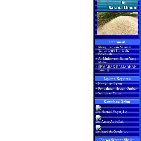
Informasi!
·
Mengucapkan Selamat
Tahun Baru Hijriyah,
Bolehkah?
·
Al-Muharrom Bulan Yang
Mulia
·
SEMARAK RAMADHAN
1447 H
Liputan Kegiatan
·
Konsultasi Islam
·
Penyaluran Hewan Qurban
·
Santunan Yatim
Konsultasi Online
Ust.Husnul Yaqin, Lc
Ust.Amar Abdullah
Ust.Saed As-Saedy, Lc
Fatwa Seputar Sholat