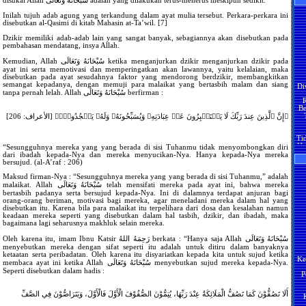
disukai Allah سُبْحَانَهُ وَتَعَالَى adalah yang dilakukan terus-menerus meskipun sedikit.
bi
ke
Inilah tujuh adab agung yang terkandung dalam ayat mulia tersebut. Perkara-perkara ini
be
Me
disebutkan al-Qasimi di kitab Mahasin at-Ta’wil. [7]
se
Dzikir memiliki adab-adab lain yang sangat banyak, sebagiannya akan disebutkan pada
Ja
pembahasan mendatang, insya Allah.
ji
an
Kemudian, Allah سُبْحَانَهُ وَتَعَالَى ketika menganjurkan dzikir menganjurkan dzikir pada
Ma
ayat ini serta memotivasi dan memperingatkan akan lawannya, yaitu kelalaian, maka
Se
Di
disebutkan pada ayat sesudahnya faktor yang mendorong berdzikir, membangkitkan
pe
semangat kepadanya, dengan memuji para malaikat yang bertasbih malam dan siang
R
ha
tanpa pernah lelah. Allah سُبْحَانَهُ وَتَعَالَى berfirman :
Be
po
ti
H
pel
﴿إِنَّ ٱلَّذِينَ عِندَ رَبِّكَ لَا يَسۡتَكۡبِرُونَ عَنۡ عِبَادَتِهِۦ وَيُسَبِّحُونَهُۥ وَلَهُۥ يَسۡجُدُونَۤ﴾ [الأعراف: 206]
Ti
Se
Ha
ja
pa
“Sesungguhnya mereka yang yang berada di sisi Tuhanmu tidak menyombongkan diri
Ma
dari ibadah kepada-Nya dan mereka menyucikan-Nya. Hanya kepada-Nya mereka
H
Pe
bersujud. (al-A’raf : 206)
y
men
ma
Maksud firman-Nya : “Sesungguhnya mereka yang yang berada di sisi Tuhanmu,” adalah
H
M
??
malaikat. Allah سُبْحَانَهُ وَتَعَالَى telah mensifati mereka pada ayat ini, bahwa mereka
bertasbih padanya serta bersujud kepada-Nya. Ini di dalamnya terdapat anjuran bagi
Ja
orang-orang beriman, motivasi bagi mereka, agar meneladani mereka dalam hal yang
Ji
disebutkan itu. Karena bila para malaikat itu terpelihara dari dosa dan kesalahan namun
H
te
keadaan mereka seperti yang disebutkan dalam hal tasbih, dzikir, dan ibadah, maka
ya
ak
bagaimana lagi seharusnya makhluk selain mereka.
Ma
sa
S
Oleh karena itu, imam Ibnu Katsir رَحِمَهُ اللهُ berkata : “Hanya saja Allah سُبْحَانَهُ وَتَعَالَى
Ka
menyebutkan mereka dengan sifat seperti itu adalah untuk ditiru dalam banyaknya
an
Ke
ketaatan serta peribadatan. Oleh karena itu disyariatkan kepada kita untuk sujud ketika
te
H
ter
P
membaca ayat ini ketika Allah سُبْحَانَهُ وَتَعَالَى menyebutkan sujud mereka kepada-Nya.
y
B
Seperti disebutkan dalam hadis :
S
P
أَلَا تَصُفُّوْنَ كَمَا تَصُفُّ الْمَلَائِكَةُ عِنْدَ رَبِّهَا، يُتِمُّوْنَ الصُّفُوْفَ الْأَوَّلَ فَالْأَوَّلَ، وَيَتَرَاصُّوْنَ فِي الصَّفِّ
M
Tu