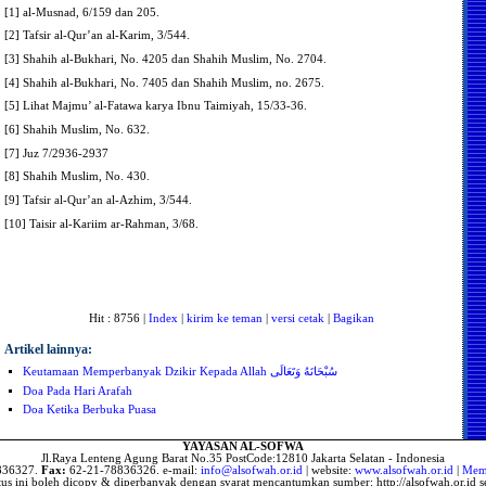
Me
[1] al-Musnad, 6/159 dan 205.
Me
[2] Tafsir al-Qur’an al-Karim, 3/544.
Me
J
[3] Shahih al-Bukhari, No. 4205 dan Shahih Muslim, No. 2704.
M
[4] Shahih al-Bukhari, No. 7405 dan Shahih Muslim, no. 2675.
Me
B
Se
W
[5] Lihat Majmu’ al-Fatawa karya Ibnu Taimiyah, 15/33-36.
R
Bo
[6] Shahih Muslim, No. 632.
b
T
[7] Juz 7/2936-2937
A
y
[8] Shahih Muslim, No. 430.
[9] Tafsir al-Qur’an al-Azhim, 3/544.
Me
[10] Taisir al-Kariim ar-Rahman, 3/68.
H
M
Ma
A
M
Me
Hit : 8756 |
Index
|
kirim ke teman
|
versi cetak
|
Bagikan
M
Wa
M
Artikel lainnya:
B
Hu
Keutamaan Memperbanyak Dzikir Kepada Allah سُبْحَانَهُ وَتَعَالَى
Pe
Ke
Doa Pada Hari Arafah
Doa Ketika Berbuka Puasa
N
Hu
P
Ke
La
YAYASAN AL-SOFWA
A
Jl.Raya Lenteng Agung Barat No.35 PostCode:12810 Jakarta Selatan - Indonesia
Su
P
836327.
Fax:
62-21-78836326. e-mail:
info@alsofwah.or.id
| website:
www.alsofwah.or.id
|
Memb
Hu
itus ini boleh dicopy & diperbanyak dengan syarat mencantumkan sumber: http://alsofwah.or.id se