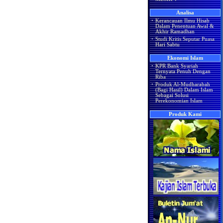
Analisa
·
Kerancauan Ilmu Hisab
Dalam Penentuan Awal &
Akhir Ramadhan
·
Studi Kritis Seputar Puasa
Hari Sabtu
Ekonomi Islam
·
KPR Bank Syariah
Ternyata Penuh Dengan
Riba
·
Produk Al-Mudharabah
(Bagi Hasil) Dalam Islam
Sebagai Solusi
Perekonomian Islam
Produk Kami