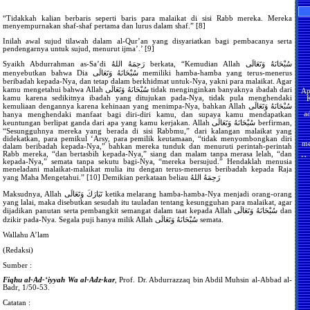
M
“Tidakkah kalian berbaris seperti baris para malaikat di sisi Rabb mereka. Mereka
Hi
menyempurnakan shaf-shaf pertama dan lurus dalam shaf.” [8]
Ha
S
D
Inilah awal sujud tilawah dalam al-Qur’an yang disyariatkan bagi pembacanya serta
pendengarnya untuk sujud, menurut ijma’.’ [9]
A
A
Syaikh Abdurrahman as-Sa’di رَحِمَهُ اللهُ berkata, “Kemudian Allah سُبْحَانَهُ وَتَعَالَى
M
menyebutkan bahwa Dia سُبْحَانَهُ وَتَعَالَى memiliki hamba-hamba yang terus-menerus
Ap
beribadah kepada-Nya, dan tetap dalam berkhidmat untuk-Nya, yakni para malaikat. Agar
kamu mengetahui bahwa Allah سُبْحَانَهُ وَتَعَالَى tidak menginginkan banyaknya ibadah dari
M
kamu karena sedikitnya ibadah yang ditujukan pada-Nya, tidak pula menghendaki
a
Pe
kemuliaan dengannya karena kehinaan yang menimpa-Nya, bahkan Allah سُبْحَانَهُ وَتَعَالَى
hanya menghendaki manfaat bagi diri-diri kamu, dan supaya kamu mendapatkan
R
M
keuntungan berlipat ganda dari apa yang kamu kerjakan. Allah سُبْحَانَهُ وَتَعَالَى berfirman,
H
“Sesungguhnya mereka yang berada di sisi Rabbmu,” dari kalangan malaikat yang
me
didekatkan, para pemikul ‘Arsy, para pemilik keutamaan, “tidak menyombongkan diri
dalam beribadah kepada-Nya,” bahkan mereka tunduk dan menuruti perintah-perintah
Hu
Wa
Rabb mereka, “dan bertasbih kepada-Nya,” siang dan malam tanpa merasa lelah, “dan
Ke
J
kepada-Nya,” semata tanpa sekutu bagi-Nya, “mereka bersujud.” Hendaklah menusia
meneladani malaikat-malaikat mulia itu dengan terus-menerus beribadah kepada Raja
yang Maha Mengetahui.” [10] Demikian perkataan beliau رَحِمَهُ اللهُ
Ke
B
Maksudnya, Allah تَبَارَكَ وَتَعَالَى ketika melarang hamba-hamba-Nya menjadi orang-orang
M
yang lalai, maka disebutkan sesudah itu tauladan tentang kesungguhan para malaikat, agar
Ti
dijadikan panutan serta pembangkit semangat dalam taat kepada Allah سُبْحَانَهُ وَتَعَالَى dan
M
Ke
dzikir pada-Nya. Segala puji hanya milik Allah سُبْحَانَهُ وَتَعَالَى semata.
Wallahu A’lam
S
W
(Redaksi)
Be
Ke
Sumber :
W
Me
Fiqhu al-Ad-‘iyyah Wa al-Adz-kar
, Prof. Dr. Abdurrazzaq bin Abdil Muhsin al-Abbad al-
D
S
Badr, 1/50-53.
d
Me
Catatan :
D