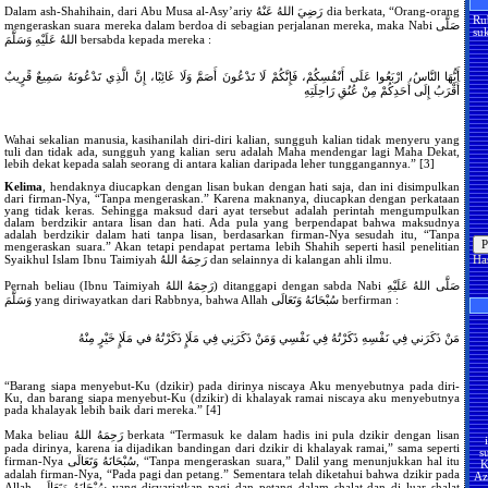
Dalam ash-Shahihain, dari Abu Musa al-Asy’ariy رَضِيَ اللهُ عَنْهُ dia berkata, “Orang-orang
Ru
mengeraskan suara mereka dalam berdoa di sebagian perjalanan mereka, maka Nabi صَلَّى
suk
اللهُ عَلَيْهِ وَسَلَّمَ bersabda kepada mereka :
أَيُّهَا النَّاسُ، ارْبَعُوا عَلَى أَنْفُسِكُمْ، فَإِنَّكُمْ لَا تَدْعُونَ أَصَمَّ وَلَا غَائِبًا، إِنَّ الَّذِي تَدْعُونَهُ سَمِيعٌ قًرٍيبٌ
أَقْرَبُ إِلَى أَحَدِكُمْ مِنْ عُنُقِ رَاحِلَتِهِ
Wahai sekalian manusia, kasihanilah diri-diri kalian, sungguh kalian tidak menyeru yang
tuli dan tidak ada, sungguh yang kalian seru adalah Maha mendengar lagi Maha Dekat,
lebih dekat kepada salah seorang di antara kalian daripada leher tunggangannya.” [3]
Kelima
, hendaknya diucapkan dengan lisan bukan dengan hati saja, dan ini disimpulkan
dari firman-Nya, “Tanpa mengeraskan.” Karena maknanya, diucapkan dengan perkataan
yang tidak keras. Sehingga maksud dari ayat tersebut adalah perintah mengumpulkan
dalam berdzikir antara lisan dan hati. Ada pula yang berpendapat bahwa maksudnya
adalah berdzikir dalam hati tanpa lisan, berdasarkan firman-Nya sesudah itu, “Tanpa
mengeraskan suara.” Akan tetapi pendapat pertama lebih Shahih seperti hasil penelitian
Ha
Syaikhul Islam Ibnu Taimiyah رَحِمَهُ اللهُ dan selainnya di kalangan ahli ilmu.
Pernah beliau (Ibnu Taimiyah رَحِمَهُ اللهُ) ditanggapi dengan sabda Nabi صَلَّى اللهُ عَلَيْهِ
وَسَلَّمَ yang diriwayatkan dari Rabbnya, bahwa Allah سُبْحَانَهُ وَتَعَالَى berfirman :
مَنْ ذَكَرَني فِي نَفْسِهِ ذَكَرْتُهُ فِي نَفْسِي وَمَنْ ذَكَرَنِي فِي مَلَإٍ ذَكَرْتُهُ في مَلَإٍ خَيْرٍ مِنْهُ
“Barang siapa menyebut-Ku (dzikir) pada dirinya niscaya Aku menyebutnya pada diri-
Ku, dan barang siapa menyebut-Ku (dzikir) di khalayak ramai niscaya aku menyebutnya
pada khalayak lebih baik dari mereka.” [4]
Maka beliau رَحِمَهُ اللهُ berkata “Termasuk ke dalam hadis ini pula dzikir dengan lisan
s
pada dirinya, karena ia dijadikan bandingan dari dzikir di khalayak ramai,” sama seperti
K
firman-Nya سُبْحَانَهُ وَتَعَالَى, “Tanpa mengeraskan suara,” Dalil yang menunjukkan hal itu
Az
adalah firman-Nya, “Pada pagi dan petang.” Sementara telah diketahui bahwa dzikir pada
U
Allah سُبْحَانَهُ وَتَعَالَى yang disyariatkan pagi dan petang dalam shalat dan di luar shalat