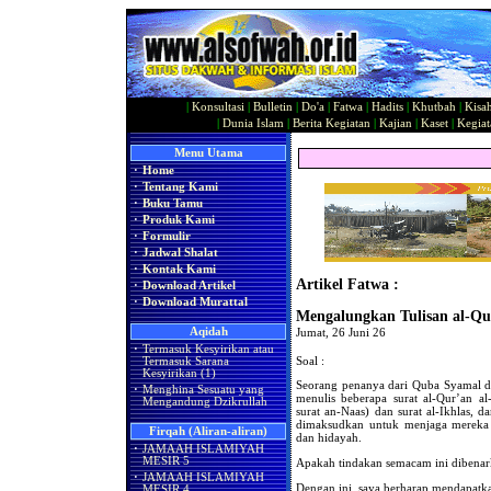
|
Konsultasi
|
Bulletin
|
Do'a
|
Fatwa
|
Hadits
|
Khutbah
|
Kisa
|
Dunia Islam
|
Berita Kegiatan
|
Kajian
|
Kaset
|
Kegiat
Menu Utama
·
Home
·
Tentang Kami
·
Buku Tamu
·
Produk Kami
·
Formulir
·
Jadwal Shalat
·
Kontak Kami
Artikel Fatwa :
·
Download Artikel
·
Download Murattal
Mengalungkan Tulisan al-Qu
Aqidah
Jumat, 26 Juni 26
·
Termasuk Kesyirikan atau
Soal :
Termasuk Sarana
Kesyirikan (1)
Seorang penanya dari Quba Syamal d
·
Menghina Sesuatu yang
menulis beberapa surat al-Qur’an al
Mengandung Dzikrullah
surat an-Naas) dan surat al-Ikhlas, 
dimaksudkan untuk menjaga mereka 
Firqah (Aliran-aliran)
dan hidayah.
·
JAMAAH ISLAMIYAH
MESIR 5
Apakah tindakan semacam ini dibenar
·
JAMAAH ISLAMIYAH
Dengan ini, saya berharap mendapatka
MESIR 4