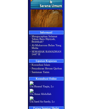
Informasi!
·
Mengucapkan Selamat
Tahun Baru Hijriyah,
Bolehkah?
·
Al-Muharrom Bulan Yang
Mulia
·
SEMARAK RAMADHAN
1447 H
Liputan Kegiatan
·
Konsultasi Islam
·
Penyaluran Hewan Qurban
·
Santunan Yatim
Konsultasi Online
Ust.Husnul Yaqin, Lc
Ust.Amar Abdullah
Ust.Saed As-Saedy, Lc
Fatwa Seputar Sholat