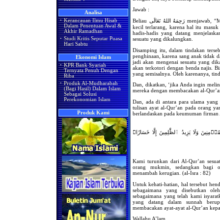
Jawab :
Analisa
Beliau رَحِمَهُ اللهُ تَعَالَى menjawab, “Mengalungkan ayat-ayat al-Qur’an pada dada anak
·
Kerancauan Ilmu Hisab
Dalam Penentuan Awal &
kecil terlarang, karena hal itu mas
Akhir Ramadhan
hadis-hadis yang datang menjelaska
sesuatu yang dikalungkan.
·
Studi Kritis Seputar Puasa
Hari Sabtu
Disamping itu, dalam tindakan ters
penghinaan, karena sang anak tidak 
Ekonomi Islam
jadi akan mengenai sesuatu yang dika
·
KPR Bank Syariah
akan terkotori dengan benda najis. B
Ternyata Penuh Dengan
yang semisalnya. Oleh karenanya, tin
Riba
·
Produk Al-Mudharabah
Dan, dikatkan, ‘jika Anda ingin meli
(Bagi Hasil) Dalam Islam
mereka dengan membacakan al-Qur’a
Sebagai Solusi
Perekonomian Islam
Dan, ada di antara para ulama yan
tulisan ayat al-Qur’an pada orang y
Produk Kami
﴿ِنِينَ وَلَا يَزِيدُ ٱلظَّٰلِمِينَ إِلَّا خَسَارٗا
Kami turunkan dari Al-Qur’an sesua
orang mukmin, sedangkan bagi or
menambah kerugian. (al-Isra : 82)
Untuk kehati-hatian, hal tersebut he
sebagaimana yang disebutkan ole
sebagaimana yang telah kami isyara
yang datang dalam sunnah berup
membacakan ayat-ayat al-Qur’an kepa
Wallahu A’lam