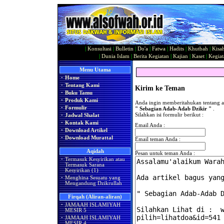
|
Konsultasi
|
Bulletin
|
Do'a
|
Fatwa
|
Hadits
|
Khutbah
|
Kisa
|
Dunia Islam
|
Berita Kegiatan
|
Kajian
|
Kaset
|
Kegiat
Menu Utama
·
Home
·
Tentang Kami
Kirim ke Teman
·
Buku Tamu
·
Produk Kami
Anda ingin memberitahukan tentang ar
·
Formulir
" Sebagian Adab-Adab Dzikir "
.
Silahkan isi formulir berikut :
·
Jadwal Shalat
·
Kontak Kami
Email Anda :
·
Download Artikel
·
Download Murattal
Email teman Anda :
Aqidah
Pesan untuk teman Anda :
·
Termasuk Kesyirikan atau
Termasuk Sarana
Kesyirikan (1)
·
Menghina Sesuatu yang
Mengandung Dzikrullah
Firqah (Aliran-aliran)
·
JAMAAH ISLAMIYAH
MESIR 5
·
JAMAAH ISLAMIYAH
MESIR 4