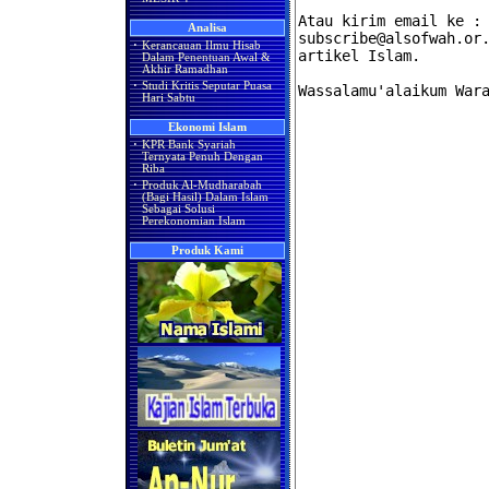
Analisa
·
Kerancauan Ilmu Hisab
Dalam Penentuan Awal &
Akhir Ramadhan
·
Studi Kritis Seputar Puasa
Hari Sabtu
Ekonomi Islam
·
KPR Bank Syariah
Ternyata Penuh Dengan
Riba
·
Produk Al-Mudharabah
(Bagi Hasil) Dalam Islam
Sebagai Solusi
Perekonomian Islam
Produk Kami