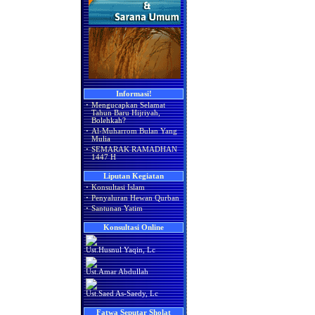
Informasi!
·
Mengucapkan Selamat
Tahun Baru Hijriyah,
Bolehkah?
·
Al-Muharrom Bulan Yang
Mulia
·
SEMARAK RAMADHAN
1447 H
Liputan Kegiatan
·
Konsultasi Islam
·
Penyaluran Hewan Qurban
·
Santunan Yatim
Konsultasi Online
Ust.Husnul Yaqin, Lc
Ust.Amar Abdullah
Ust.Saed As-Saedy, Lc
Fatwa Seputar Sholat