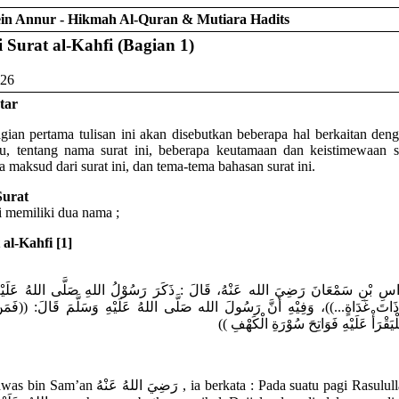
lein Annur - Hikmah Al-Quran & Mutiara Hadits
urat al-Kahfi (Bagian 1)
 26
tar
gian pertama tulisan ini akan disebutkan beberapa hal berkaitan deng
itu, tentang nama surat ini, beberapa keutamaan dan keistimewaan su
 maksud dari surat ini, dan tema-tema bahasan surat ini.
urat
ni memiliki dua nama ;
 al-Kahfi [1]
َّاسِ بْنِ سَمْعَانَ رَضِيَ الله عَنْهُ، قَالَ : ذَكَرَ رَسُوْلُ اللهِ صَلَّى اللهُ عَلَيْهِ
 ذَاتَ غَدَاةٍ...))، وَفِيْهِ أَنَّ رَسُولَ الله صَلَّى اللهُ عَلَيْهِ وَسَلَّمَ قَالَ: ((فَمَنْ 
فَلْيَقْرَأْ عَلَيْهِ فَوَاتِحَ سُوْرَةِ الْكَهْفِ
رَضِيَ اللهُ  , ia berkata : Pada suatu pagi Rasulullah صَلَّى