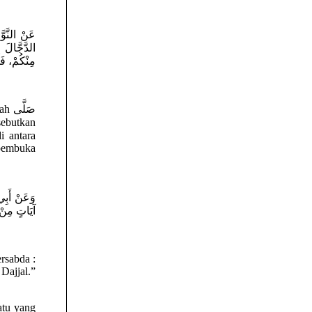
عَنْ النَّو
الدَّجَّالَ
مِنْكُمْ،  ))
 pembuka
وَعَنْ أَبِي
آيَاتٍ مِن))
 Dajjal.”
atu yang