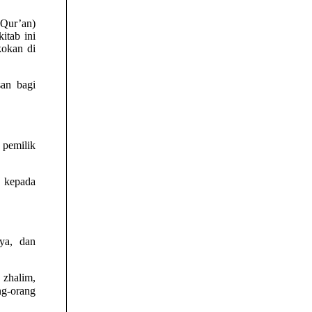
itab ini
kokan di
an bagi
 pemilik
 kepada
ya, dan
 zhalim,