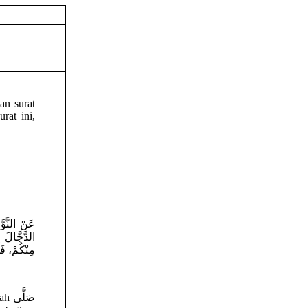
an surat
rat ini,
عَنْ النَّو
الدَّجَّالَ
مِنْكُمْ،  ))