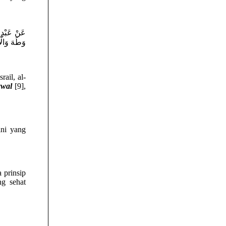
عَنْ عَبْدِ 
وَطَهَ وَالْأ
wwal
[9],
ini yang
 prinsip
ng sehat