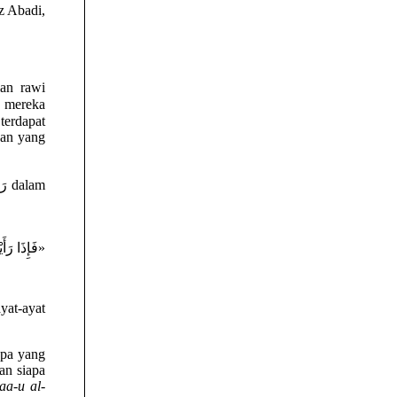
z Abadi,
gan yang
فَإِذَا رَأَ»
yat-ayat
apa yang
an siapa
laa-u al-