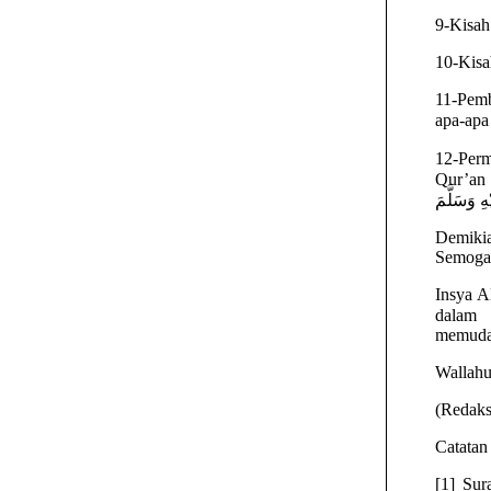
10-Kisa
11-Pemb
12-Permisalan a
Qur’an itu merupa
Demikia
Semoga 
Insya A
dalam surat in
memuda
Wallahu
(Redaks
Catatan 
[1] Sur