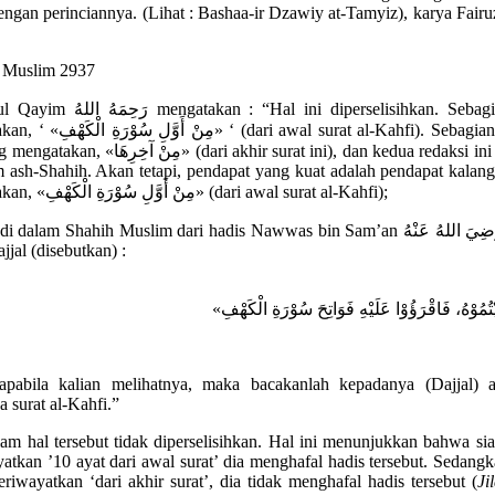
engan perinciannya. (Lihat : Bashaa-ir Dzawiy at-Tamyiz), karya Fairu
 Muslim 2937
atakan : “Hal ini diperselisihkan. Sebagian rawi
م» ‘ (dari awal surat al-Kahfi). Sebagian mereka
مِنْ » (dari akhir surat ini), dan kedua redaksi ini terdapat
m ash-Shahih. Akan tetapi, pendapat yang kuat adalah pendapat kalan
mengatakan, «مِنْ أَوَّلِ سُوْرَةِ الْكَهْفِ» (dari awal surat al-Kahfi);
dalam Shahih Muslim dari hadis Nawwas bin Sam’an رَضِيَ اللهُ عَنْهُ dalam
jjal (disebutkan) :
«يْتُمُوْهُ، فَاقْرَؤُوْا عَلَيْهِ فَوَاتِحَ سُوْرَةِ الْكَهْفِ
apabila kalian melihatnya, maka bacakanlah kepadanya (Dajjal) a
 surat al-Kahfi.”
am hal tersebut tidak diperselisihkan. Hal ini menunjukkan bahwa si
atkan ’10 ayat dari awal surat’ dia menghafal hadis tersebut. Sedangk
riwayatkan ‘dari akhir surat’, dia tidak menghafal hadis tersebut (
Ji