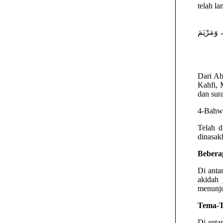
telah la
 وَمَرْيَمَ
Dari Abdullah bin Mas’ud ُ
Kahfi, 
dan sura
4-Bahwa
Telah d
dinasak
Bebera
Di anta
akidah 
menunju
Tema-T
Di antar