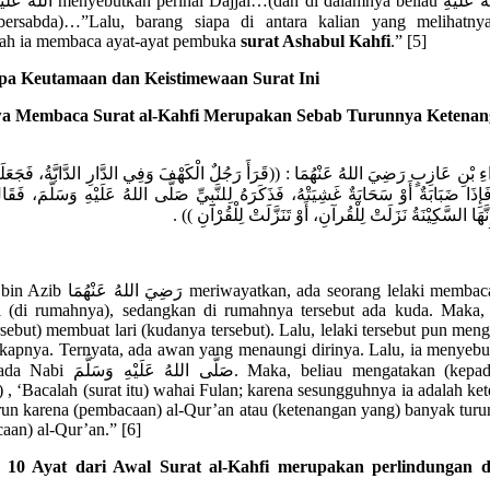
al…(dan di dalamnya beliau صَلَّى اللهُ عَلَيْهِ
ah ia membaca ayat-ayat pembuka
surat Ashabul Kahfi
.” [5]
pa Keutamaan dan Keistimewaan Surat Ini
a Membaca Surat al-Kahfi Merupakan Sebab Turunnya Ketena
َاءِ بْنِ عَازِبٍ رَضِيَ اللهُ عَنْهُمَا : ((قَرَأَ رَجُلٌ الْكَهْفَ وَفِي الدَّارِ الدَّابَّةُ، فَجَعَلَ
إِذَا ضَبَابَةٌ أَوْ سَحَابَةٌ غَشِيَتْهُ، فَذَكَرَهُ لِلنَّبِيِّ صَلَّى اللهُ عَلَيْهِ وَسَلَّمَ، فَقَال
فَإِنَّهَا السَّكِيْنَةُ نَزَلَتْ لِلْقُرآنِ، أَوْ تَنَزَّلَتْ لِلْقُرْآنِ
 meriwayatkan, ada seorang lelaki membaca (surat)
i (di rumahnya), sedangkan di rumahnya tersebut ada kuda. Maka,
rsebut) membuat lari (kudanya tersebut). Lalu, lelaki tersebut pun men
apnya. Ternyata, ada awan yang menaungi dirinya. Lalu, ia menyebu
صَلَّى الل. Maka, beliau mengatakan (kepada lelaki
t) , ‘Bacalah (surat itu) wahai Fulan; karena sesungguhnya ia adalah ke
run karena (pembacaan) al-Qur’an atau (ketenangan yang) banyak turu
aan) al-Qur’an.” [6]
l 10 Ayat dari Awal Surat al-Kahfi merupakan perlindungan di