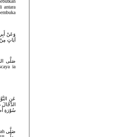
 pembuka
وَعَنْ أَبِي
آيَاتٍ مِنْ 
scaya ia
عَنِ النَّو
الدَّجَّالَ 
سُوْرَ )) .