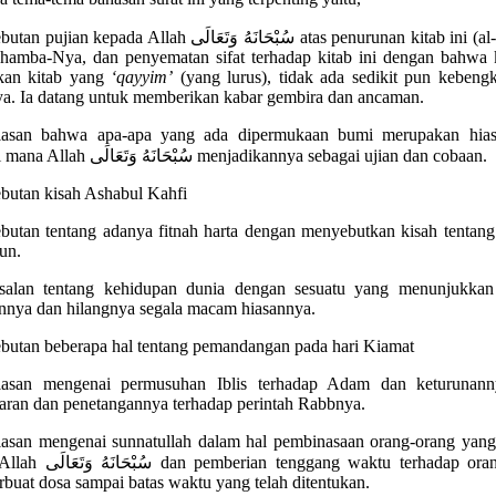
epada Allah سُبْحَانَهُ وَتَعَالَى atas penurunan kitab ini (al-Qur’an)
hamba-Nya, dan penyematan sifat terhadap kitab ini dengan bahwa k
kan kitab yang
‘qayyim’
(yang lurus), tidak ada sedikit pun kebeng
a. Ia datang untuk memberikan kabar gembira dan ancaman.
elasan bahwa apa-apa yang ada dipermukaan bumi merupakan hias
bumi, di mana Allah سُبْحَانَهُ وَتَعَالَى menjadikannya sebagai ujian dan cobaan.
butan kisah Ashabul Kahfi
butan tentang adanya fitnah harta dengan menyebutkan kisah tentang
un.
isalan tentang kehidupan dunia dengan sesuatu yang menunjukkan
nnya dan hilangnya segala macam hiasannya.
butan beberapa hal tentang pemandangan pada hari Kiamat
elasan mengenai permusuhan Iblis terhadap Adam dan keturunann
aran dan penetangannya terhadap perintah Rabbnya.
lasan mengenai sunnatullah dalam hal pembinasaan orang-orang yang
an tenggang waktu terhadap orang-orang
rbuat dosa sampai batas waktu yang telah ditentukan.