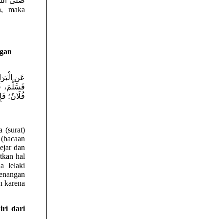
ngan
عَنِ الْبَر،
فَسَلَّمَ، فَ
فُلَانُ؛  )) .
 (bacaan
gejar dan
tkan hal
tenangan
n karena
ri dari