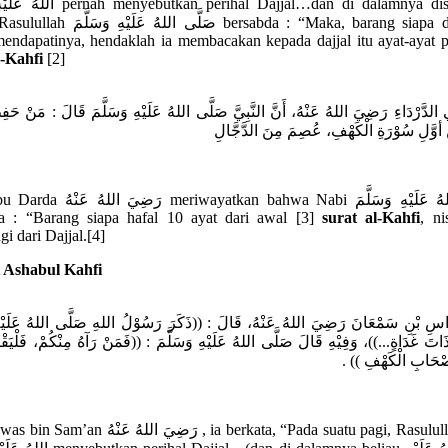
an perihal Dajjal…dan di dalamnya disebutkan
صَلَّى اللهُ bersabda : “Maka, barang siapa di antara
mendapatinya, hendaklah ia membacakan kepada dajjal itu ayat-ayat
l-Kahfi
[2]
 الدَّرْدَاءِ رَضِيَ اللهُ عَنْهُ، أَنَّ النَّبِيَّ صَلَّى اللهُ عَلَيْهِ وَسَلَّمَ قَالَ : مَنْ حَ
أوَّلِ سُوْرَةِ الْكَهْفِ، عُصِمَ مِنَ الدَّجَّالِ
ayatkan bahwa Nabi صَلَّى اللهُ عَلَيْهِ وَسَلَّمَ
a : “Barang siapa hafal 10 ayat dari awal [3]
surat al-Kahfi
, ni
gi dari Dajjal.[4]
 Ashabul Kahfi
َّاسِ بْنِ سَمْعَانَ رَضِيَ اللهُ عَنْهُ، قَالَ : ((ذَكَرَ رَسُوْلُ اللهِ صَلَّى اللهُ عَلَيْهِ
ذَاتَ غَدَاةٍ...))، وَفِيْهِ قَالَ صَلَّى اللهُ عَلَيْهِ وَسَلَّمَ : ((فَمَنْ رَآهُ مِنْكُمْ، فَلْيَقْرَأ
ةِ أَصْحَابِ الْكَهْفِ
رَضِيَ اللهُ , ia berkata, “Pada suatu pagi, Rasulullah صَلَّى