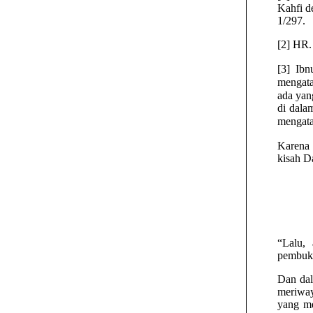
Kahfi d
1/297.
[2] HR.
[3] Ibnul Qayim رَحِمَهُ اللهُ meng
mengatakan, ‘ «ِنْ أَوَّلِ سُوْرَةِ الْكَهْفِ
ada yang mengatakan, «آخِرِهَا
di dala
Karena di 
kisah Da
“Lalu, 
pembuka
Dan dal
meriway
yang me