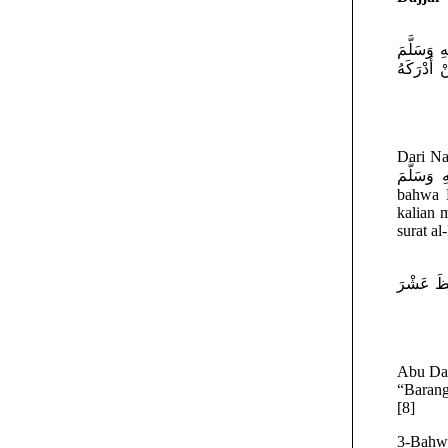
 وَسَلَّمَ
أَدْرَكَهُ
Dari Nawas bin Sam’an عَنْهُ
اللهُ عَلَيْهِ وَسَلَّمَ pernah menyebutk
bahwa Rasulullah  عَلَيْهِ وَسَلَّمَ
kalian 
surat al
فِظَ عَشْرَ
Abu Darda رَضِيَ اللهُ عَنْهُ meriwayatkan bahwa Nabi  وَسَلَّمَ
“Barang 
[8]
3-Bahwa