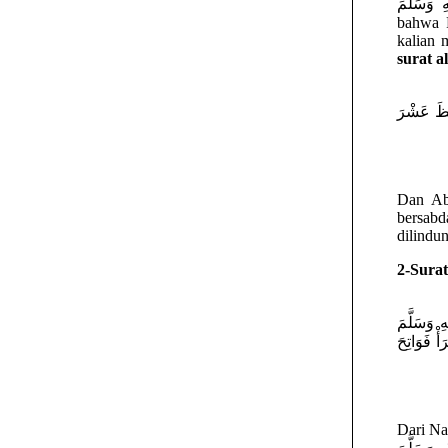
اللهُ عَلَيْهِ وَسَلَّمَ pernah menyebutk
bahwa Rasulullah  عَلَيْهِ وَسَلَّمَ
kalian 
surat a
فِظَ عَشْرَ
Dan Abu Darda رَضِيَ اللهُ عَنْهُ meriw
bersabd
dilindun
2-Surat
 وَسَلَّمَ
ْ فَوَاتِحَ
Dari Nawas bin Sam’an  عَنْهُ