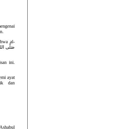
mengenai
man.
san ini.
emi ayat
 Ashabul