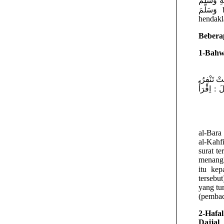
اللهُ عَلَيْهِ وَسَلَّمَ menyebutkan perihal Dajj
وَسَلَّمَ bersabda)…”Lalu, barang siapa di antara kalian yang melihatnya, maka
hendakl
Bebera
1-Bahw
تْ تَنْفِرُ
َ : اِقْرَأْ
al-Bara bin Azib رَضِيَ اللهُ عَنْهُمَا
al-Kahf
surat te
menangk
itu kepada Nabi هُ عَلَيْهِ وَسَلَّمَ
tersebu
yang tu
(pembac
2-Hafa
Dajjal