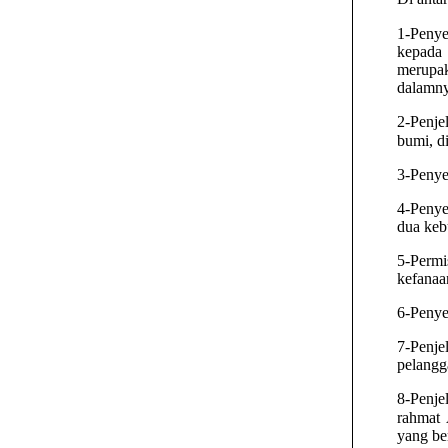
1-Penyebutan pujian k
kepada 
merupa
dalamny
2-Penj
3-Penye
4-Penye
dua keb
5-Perm
kefanaa
6-Penye
7-Penj
pelangg
8-Penje
rahmat Allah سُبْحَانَهُ وَتَعَالَى dan pemberi
yang be