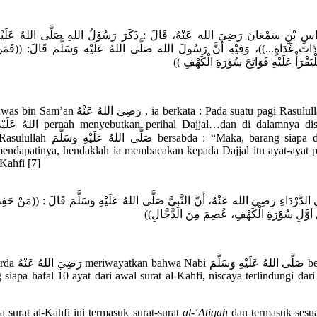
َّاسِ بْنِ سَمْعَانَ رَضِيَ الله عَنْهُ، قَالَ : ذَكَرَ رَسُوْلُ اللهِ صَلَّى اللهُ عَلَيْهِ
 ذَاتَ غَدَاةٍ...))، وَفِيْهِ أَنَّ رَسُولَ الله صَلَّى اللهُ عَلَيْهِ وَسَلَّمَ قَالَ: ((فَمَنْ 
فَلْيَقْرَأْ عَلَيْهِ فَوَاتِحَ سُوْرَةِ الْكَهْفِ
رَضِيَ اللهُ  , ia berkata : Pada suatu pagi Rasulullah صَلَّى
an perihal Dajjal…dan di dalamnya disebutkan
صَلَّى اللهُ bersabda : “Maka, barang siapa di antara
mendapatinya, hendaklah ia membacakan kepada Dajjal itu ayat-ayat
-Kahfi [7]
 الدَّرْدَاءِ رَضِيَ الله عَنْهُ، أَنَّ النَّبِيَّ صَلَّى اللهُ عَلَيْهِ وَسَلَّمَ قَالَ : ((مَنْ حَ
ْ أوَّلِ سُوْرَةِ الْكَهْفِ، عُصِمَ مِنَ الدَّجَّالِ
صَلَّى اللهُ عَلَيْهِ bersabda :
siapa hafal 10 ayat dari awal surat al-Kahfi, niscaya terlindungi dari
 surat al-Kahfi ini termasuk surat-surat
al-‘Atiqah
dan termasuk sesu