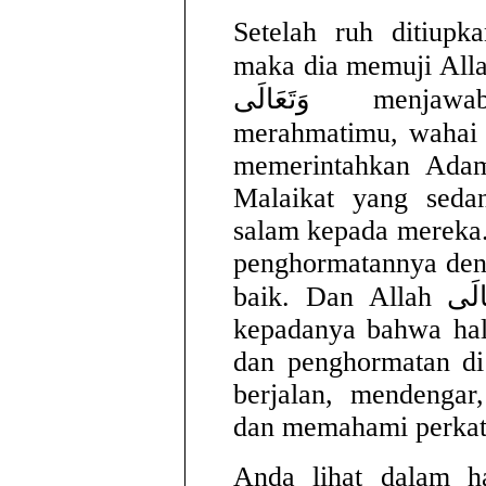
Setelah ruh ditiupk
maka dia memuji Allah azza
وَتَعَالَى menjawabnya, “Semoga Allah
merahmatimu, wahai Adam.” Allah
memerintahkan Adam
Malaikat yang sed
salam kepada mereka
penghormatannya den
baik. Dan Allah سُبْحَانَهُ وَتَعَالَى memberitahukan
kepadanya bahwa hal
dan penghormatan di
berjalan, mendengar,
dan memahami perkat
Anda lihat dalam ha