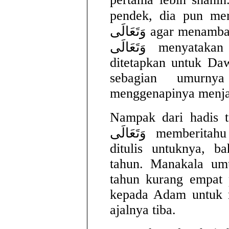
pendek, dia pun memohon
وَتَعَالَى agar menambah umut Dawud. Allah سُبْحَانَهُ
وَتَعَالَى menyatakan bahwa itulah umur yang
ditetapkan untuk D
sebagian umurn
menggenapinya menjad
Nampak dari hadis terseb
وَتَعَالَى memberitahu Adam tentang umur yang
ditulis untuknya, b
tahun. Manakala umu
tahun kurang empat 
kepada Adam untuk 
ajalnya tiba.