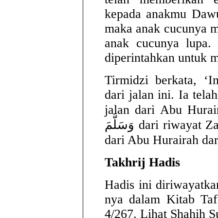
kepada anakmu Dawu
maka anak cucunya m
anak cucunya lupa. 
diperintahkan untuk m
Tirmidzi berkata, ‘I
dari jalan ini. Ia tel
jalan dari Abu Hurairah dari Nab
وَسَلَّمَ dari riwayat Zaid bin Aslam dari Abu Shalih
Takhrij Hadis
Hadis ini diriwayatk
nya dalam Kitab Tafs
4/267. Lihat Shahih S