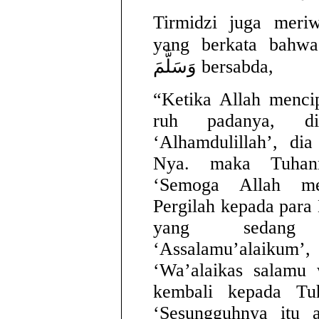
Tirmidzi juga meri
yang berkata bahwa Rasulullah ِ
وَسَلَّمَ bersabda,
“Ketika Allah menc
ruh padanya, di
‘Alhamdulillah’, di
Nya. maka Tuhann
‘Semoga Allah me
Pergilah kepada para 
yang sedang 
‘Assalamu’alaik
‘Wa’alaikas salamu 
kembali kepada Tu
‘Sesungguhnya itu 