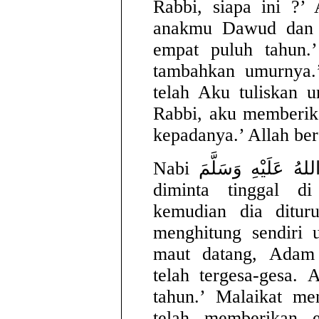
Rabbi, siapa ini ?’
anakmu Dawud dan 
empat puluh tahun.
tambahkan umurnya.’
telah Aku tuliskan 
Rabbi, aku memberik
kepadanya.’ Allah ber
Nabi صَلَّى اللهُ عَلَيْهِ وَسَلَّمَ bersada, “Lalu Adam
diminta tinggal d
kemudian dia ditu
menghitung sendiri 
maut datang, Adam
telah tergesa-gesa. 
tahun.’ Malaikat me
telah memberikan