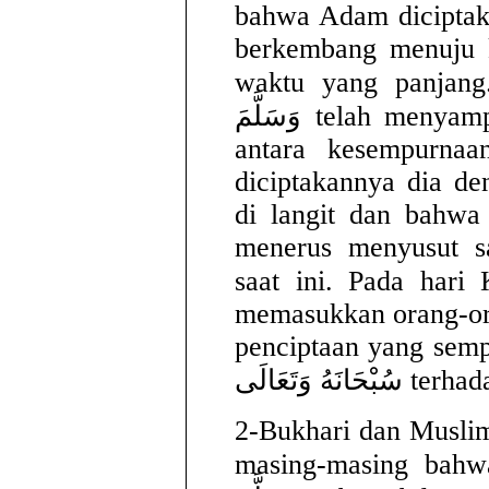
bahwa Adam diciptak
berkembang menuju 
waktu yang panjang. Rasulullah 
وَسَلَّمَ telah menyampaikan kepada kita bahwa di
antara kesempurnaa
diciptakannya dia de
di langit dan bahwa
menerus menyusut s
saat ini. Pada hari Kiamat Allah
memasukkan orang-or
penciptaan yang semp
انَهُ وَتَعَالَى
2-Bukhari dan Musli
masing-masing bahwa Rasulullah 