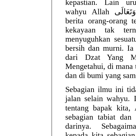
kepastian. Lain ur
wahyu Allah سُبْحَانَهُ وَتَعَالَى untuk membawara
berita orang-orang 
kekayaan tak tern
menyuguhkan sesuat
bersih dan murni. Ia
dari Dzat Yang M
Mengetahui, di mana t
dan di bumi yang sam
Sebagian ilmu ini t
jalan selain wahyu. 
tentang bapak kita, Adam َيْهِ السَّلَامُ
sebagian tabiat dan 
darinya. Sebagai
kepada kita sebagian