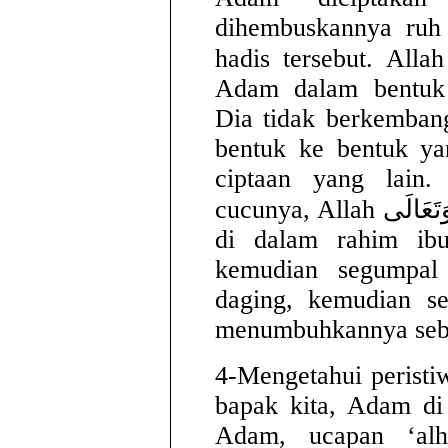
dihembuskannya ruh 
hadis tersebut. Allah سُبْحَانَهُ وَتَعَالَى mencipta
Adam dalam bentuk 
Dia tidak berkembang
bentuk ke bentuk yan
ciptaan yang lain
cucunya, Allah سُبْحَانَهُ وَتَعَالَى menciptakan mereka
di dalam rahim ibu
kemudian segumpal
daging, kemudian se
menumbuhkannya seba
4-Mengetahui peristiw
bapak kita, Adam di
Adam, ucapan ‘alha