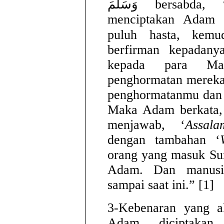
وَسَلَّمَ bersabda, “ Allah سُبْحَانَهُ وَتَعَالَى
menciptakan Adam 
puluh hasta, kemudian Allah َى
berfirman kepadanya
kepada para Mala
penghormatan mereka
penghormatanmu dan 
Maka Adam berkata,
menjawab, ‘
Assal
dengan tambahan ‘
orang yang masuk Su
Adam. Dan manusi
sampai saat ini.” [1]
3-Kebenaran yang a
Adam diciptakan