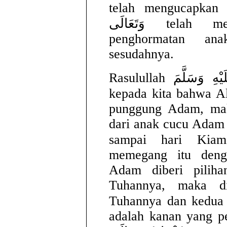
telah mengucapkan tahmi
وَتَعَالَى telah menjadikan salam sebagai
penghormatan an
sesudahnya.
Rasulullah صَلَّى اللهُ عَلَيْهِ وَسَلَّمَ menyampaikan
kepada kita bahwa Allah سُبْحَانَهُ وَتَعَالَى
punggung Adam, mak
dari anak cucu Adam 
sampai hari Kiamat. Allah لَى
memegang itu den
Adam diberi pilih
Tuhannya, maka d
Tuhannya dan kedua Tangan Allah 
adalah kanan yang p