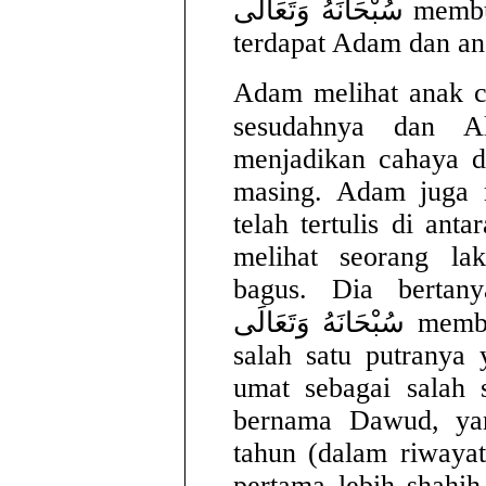
سُبْحَانَهُ وَتَعَالَى membukanya, ternyata di dalamnya
terdapat Adam dan an
Adam melihat anak c
sesudahnya dan Allah َانَهُ وَتَعَالَى
menjadikan cahaya d
masing. Adam juga 
telah tertulis di an
melihat seorang la
bagus. Dia bertan
سُبْحَانَهُ وَتَعَالَى memberitahukan bahwa dia adalah
salah satu putranya
umat sebagai salah s
bernama Dawud, ya
tahun (dalam riwayat
pertama lebih shah