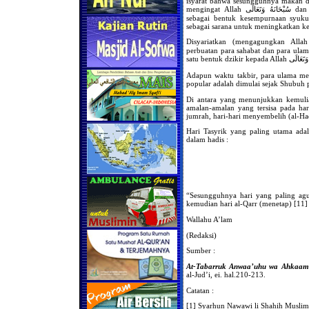
isyarat bahwa sesungguhnya makan d
mengingat Allah سُبْحَانَهُ وَتَعَالَى dan menjalankan ketaatan kepada-Nya. Hal itu juga
sebagai bentuk kesempurnaan syuk
sebagai sarana untuk meningkatkan k
Disyariatkan (mengagungkan Allah سُبْحَانَهُ وَتَعَالَى dengan) bertakbir, berdasa
perbuatan para sahabat dan para ulama
Adapun waktu takbir, para ulama me
popular adalah dimulai sejak Shubuh p
Di antara yang menunjukkan kemulia
amalan-amalan yang tersisa pada hari-
jumrah, hari-hari menyembelih (al-Ha
Hari Tasyrik yang paling utama ada
dalam hadis :
“Sesungguhnya hari yang paling agun
kemudian hari al-Qarr (menetap) [11]
Wallahu A’lam
(Redaksi)
Sumber :
At-Tabarruk Anwaa’uhu wa Ahkaa
al-Jud’i, ei. hal.210-213.
Catatan :
[1] Syarhun Nawawi li Shahih Muslim