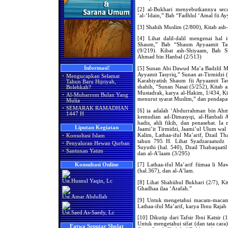
[2] al-Bukhari menyebutkannya seca
‘al-‘Idain,” Bab “Fadhlul ‘Amal fii Ay
[3] Shahih Muslim (2/800), Kitab as
[4] Lihat dalil-dalil mengenai hal
Shaum,” Bab “Shaum Ayyaamit Tas
(9/219). Kibat ash-Shiyaam, Bab 
Ahmad bin Hanbal (2/513)
[5] Sunan Abi Dawud Ma’a Badzlil M
Informasi!
Ayyamit Tasyriq,” Sunan at-Tirmidzi 
·
Mengucapkan Selamat
Karahiyatish Shaum fii Ayyaamit Tas
Tahun Baru Hijriyah,
shahih, “Sunan Nasai (5/252), Kitab
Bolehkah?
Mustadrak, karya al-Hakim, 1/434, Kit
·
Al-Muharrom Bulan Yang
menurut syarat Muslim,” dan pendapat
Mulia
·
SEMARAK RAMADHAN
[6] ia adalah ‘Abdurrahman bin Ahm
1447 H
kemudian ad-Dimasyqi, al-Hanbali A
hadis, ahli fikih, dan penasehat. Ia
Liputan Kegiatan
Jaami’it Tirmidzi, Jaami’ul Ulum wal
Kalim, Lathaa-iful Ma’arif, Dzail T
·
Konsultasi Islam
tahun 795 H. Lihat Syadzaraatudz 
·
Penyaluran Hewan Qurban
Suyuthi (hal. 540), Dzail Thabaqaatil
·
Santunan Yatim
dan al-A’laam (3/295)
[7] Lathaa-iful Ma’arif fiimaa li M
Konsultasi Online
(hal.367), dan al-A’lam.
Ust.Husnul Yaqin, Lc
[8] Lihat Shahiihul Bukhari (2/7), Ki
Ghadhaa ilaa ‘Arafah.”
Ust.Amar Abdullah
[9] Untuk mengetahui macam-macam (
Lathaa-iful Ma’arif, karya Ibnu Rajab
Ust.Saed As-Saedy, Lc
[10] Dikutip dari Tafsir Ibni Katsir 
Untuk mengetahui sifat (dan tata cara
Fatwa Seputar Sholat