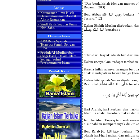
“Dan berdzikirlah (dengan menyebut)
Baqarah : 203)
Analisa
·
Kerancauan Ilmu Hisab
Ibnu Abbas رَضِيَ اللهُ عَنْهُ berkata : “Beberapa hari yang berbilang itu adalah hari-hari
Dalam Penentuan Awal &
Tasyriq.” [2]
Akhir Ramadhan
·
Studi Kritis Seputar Puasa
Dalam Shahih Muslim disebutkan, dari Nab
Hari Sabtu
اللهُ عَلَيْهِ وَسَلَّمَ bersabda :
Ekonomi Islam
·
KPR Bank Syariah
Ternyata Penuh Dengan
Riba
·
Produk Al-Mudharabah
“Hari-hari Tasyrik adalah hari-hari 
(Bagi Hasil) Dalam Islam
Sebagai Solusi
Perekonomian Islam
Karena inilah adanya larangan berpuas
Produk Kami
tidak mendapatkan hewan hadyu (hew
Dalam kitab-kitab Sunan disebutkan, dari ‘Uqbah bin ‘Ami
Rasulullah ى اللهُ عَلَيْهِ وَسَلَّمَ
«ْلَامِ، وَهِيَ أَيَّامُ أَكْلٍ وَشُرْبٍ
Hari Arafah, hari kurban, dan hari-
Islam. Ia adalah hari-hari makan dan 
Jadi, hari-hari Tasyriq termasuk saat
Ibnu Rajab [6] رَحِمَهُ اللهُ berkata : “Sabda Nabi صَلَّى اللهُ عَلَيْهِ وَسَلَّمَ bahwa hari Tasyriq
adalah hari-hari makan dan minum serta dzikir kepada All