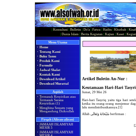
|
Konsultasi
|
Bulletin
|
Do'a
|
Fatwa
|
Hadits
|
Khutbah
|
Kisa
|
Dunia Islam
|
Berita Kegiatan
|
Kajian
|
Kaset
|
Kegiat
Menu Utama
·
Home
·
Tentang Kami
·
Buku Tamu
·
Produk Kami
·
Formulir
·
Jadwal Shalat
·
Kontak Kami
Artikel Buletin An-Nur :
·
Download Artikel
·
Download Murattal
Keutamaan Hari-Hari Tasyr
Aqidah
Jumat, 29 Mei 26
·
Termasuk Kesyirikan atau
Hari-hari Tasyriq yaitu tiga hari se
Termasuk Sarana
ketika itu orang-orang menjemur da
Kesyirikan (1)
lalu mendistribusikannya.[1]
·
Menghina Sesuatu yang
Mengandung Dzikrullah
Allah سُبْحَانَهُ وَتَعَالَى berfirman :
Firqah (Aliran-aliran)
·
JAMAAH ISLAMIYAH
MESIR 5
·
JAMAAH ISLAMIYAH
MESIR 4