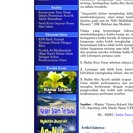
tertutup, berdasarkan hadits Abu Ayub
wa sallam bersabda :
Analisa
·
Kerancauan Ilmu Hisab
“Janganlah kalian menghadap kiblat
Dalam Penentuan Awal &
membelakanginya, akan tetapi hend
Akhir Ramadhan
(karena pada saat itu Nabi Shallallah
·
Studi Kritis Seputar Puasa
Haram).” (HR. Bukhari dan Muslim)
Hari Sabtu
Ulama yang berpendapat bahw
membelakanginya ketika buang air, 
Ekonomi Islam
larangannya ketika berada di tempat 
·
KPR Bank Syariah
bangunan, maka boleh menghadap a
Ternyata Penuh Dengan
berpendapat bahwa tidak boleh mengh
Riba
dalam bangunan tertutup atau tidak. 
·
Produk Al-Mudharabah
dan jawaban mereka terhadap hadits I
(Bagi Hasil) Dalam Islam
oleh kelompok pertama yaitu :
Sebagai Solusi
Perekonomian Islam
1.
Hadits Ibnu Umar sebelum adanya 
Produk Kami
2.
Larangan tadi lebih kuat, kare
kebolehan (menghadap kiblat), dan te
3.
Hadits Abu Ayyub adalah ucapan Na
Umar adalah perbuatannya, dan perb
mungkin berlawanan dengan ucapan
pengecualian dan boleh jadi terlu
terlaksananya perbuatan tersebut.
Sumber :
Majmu’ Fatawa Arkanil Isl
131, diposting oleh Wandy Hazar S.Pd
Hit : 46882 |
Index Fatwa
Artikel lainnya: