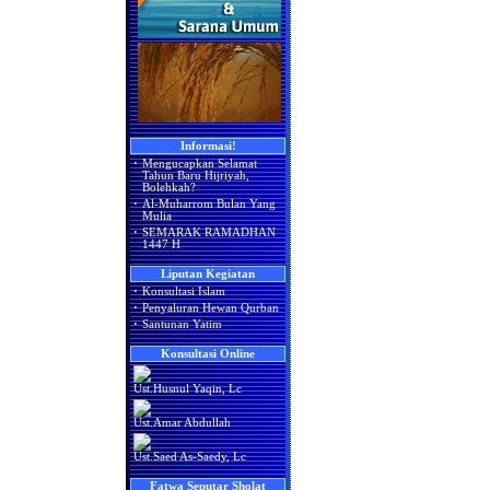
Informasi!
·
Mengucapkan Selamat
Tahun Baru Hijriyah,
Bolehkah?
·
Al-Muharrom Bulan Yang
Mulia
·
SEMARAK RAMADHAN
1447 H
Liputan Kegiatan
·
Konsultasi Islam
·
Penyaluran Hewan Qurban
·
Santunan Yatim
Konsultasi Online
Ust.Husnul Yaqin, Lc
Ust.Amar Abdullah
Ust.Saed As-Saedy, Lc
Fatwa Seputar Sholat