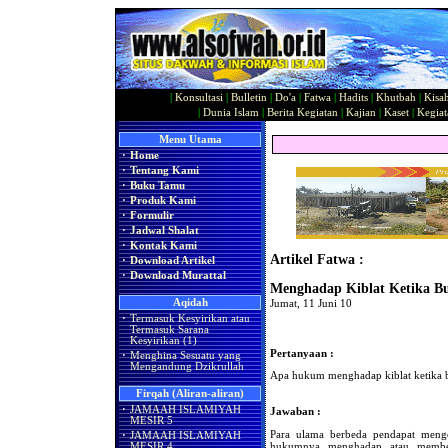
|
Konsultasi
|
Bulletin
|
Do'a
|
Fatwa
|
Hadits
|
Khutbah
|
Kisa
|
Dunia Islam
|
Berita Kegiatan
|
Kajian
|
Kaset
|
Kegiat
Menu Utama
·
Home
·
Tentang Kami
·
Buku Tamu
·
Produk Kami
·
Formulir
·
Jadwal Shalat
·
Kontak Kami
Artikel Fatwa :
·
Download Artikel
·
Download Murattal
Menghadap Kiblat Ketika B
Aqidah
Jumat, 11 Juni 10
·
Termasuk Kesyirikan atau
Termasuk Sarana
Kesyirikan (1)
Pertanyaan :
·
Menghina Sesuatu yang
Mengandung Dzikrullah
Apa hukum menghadap kiblat ketika b
Firqah (Aliran-aliran)
·
JAMAAH ISLAMIYAH
Jawaban :
MESIR 5
Para ulama berbeda pendapat menge
·
JAMAAH ISLAMIYAH
hukumnya menghadap atau membela
MESIR 4