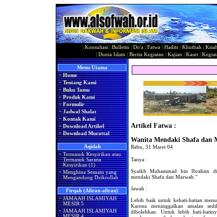
|
Konsultasi
|
Bulletin
|
Do'a
|
Fatwa
|
Hadits
|
Khutbah
|
Kisa
|
Dunia Islam
|
Berita Kegiatan
|
Kajian
|
Kaset
|
Kegiat
Menu Utama
·
Home
·
Tentang Kami
·
Buku Tamu
·
Produk Kami
·
Formulir
·
Jadwal Shalat
·
Kontak Kami
Artikel Fatwa :
·
Download Artikel
·
Download Murattal
Wanita Mendaki Shafa dan
Aqidah
Rabu, 31 Maret 04
·
Termasuk Kesyirikan atau
Tanya :
Termasuk Sarana
Kesyirikan (1)
Syaikh Muhammad bin Ibrahim dit
·
Menghina Sesuatu yang
mendaki Shafa dan Marwah."
Mengandung Dzikrullah
Jawab :
Firqah (Aliran-aliran)
·
JAMAAH ISLAMIYAH
Lebih baik untuk kehati-hatian menu
MESIR 5
Karena meninggalkan amalan sedi
·
JAMAAH ISLAMIYAH
dibolehkan. Untuk lebih hati-hatin
MESIR 4