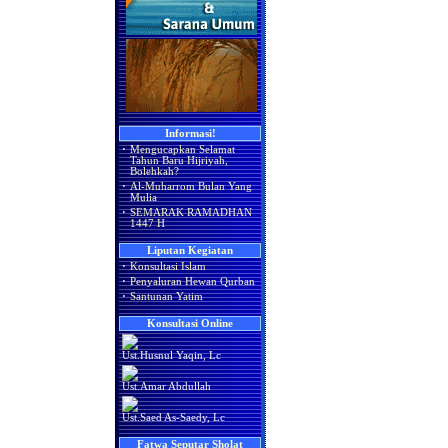
Informasi!
·
Mengucapkan Selamat
Tahun Baru Hijriyah,
Bolehkah?
·
Al-Muharrom Bulan Yang
Mulia
·
SEMARAK RAMADHAN
1447 H
Liputan Kegiatan
·
Konsultasi Islam
·
Penyaluran Hewan Qurban
·
Santunan Yatim
Konsultasi Online
Ust.Husnul Yaqin, Lc
Ust.Amar Abdullah
Ust.Saed As-Saedy, Lc
Fatwa Seputar Sholat