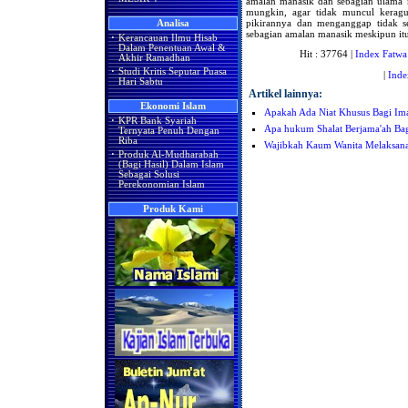
amalan manasik dan sebagian ulama 
mungkin, agar tidak muncul kerag
pikirannya dan menganggap tidak s
Analisa
sebagian amalan manasik meskipun itu
·
Kerancauan Ilmu Hisab
Dalam Penentuan Awal &
Hit : 37764 |
Index Fatwa
Akhir Ramadhan
·
Studi Kritis Seputar Puasa
|
Inde
Hari Sabtu
Artikel lainnya:
Ekonomi Islam
Apakah Ada Niat Khusus Bagi I
·
KPR Bank Syariah
Apa hukum Shalat Berjama'ah Ba
Ternyata Penuh Dengan
Riba
Wajibkah Kaum Wanita Melaksana
·
Produk Al-Mudharabah
(Bagi Hasil) Dalam Islam
Sebagai Solusi
Perekonomian Islam
Produk Kami