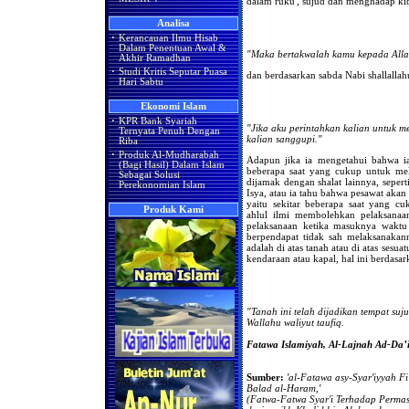
dalam ruku', sujud dan menghadap kib
Analisa
·
Kerancauan Ilmu Hisab
Dalam Penentuan Awal &
"Maka bertakwalah kamu kepada All
Akhir Ramadhan
·
Studi Kritis Seputar Puasa
dan berdasarkan sabda Nabi shallallahu
Hari Sabtu
Ekonomi Islam
·
KPR Bank Syariah
"Jika aku perintahkan kalian untuk 
Ternyata Penuh Dengan
kalian sanggupi."
Riba
·
Produk Al-Mudharabah
Adapun jika ia mengetahui bahwa ia
(Bagi Hasil) Dalam Islam
beberapa saat yang cukup untuk mel
Sebagai Solusi
dijamak dengan shalat lainnya, seper
Perekonomian Islam
Isya, atau ia tahu bahwa pesawat akan
yaitu sekitar beberapa saat yang 
Produk Kami
ahlul ilmi membolehkan pelaksanaa
pelaksanaan ketika masuknya waktu 
berpendapat tidak sah melaksanakann
adalah di atas tanah atau di atas ses
kendaraan atau kapal, hal ini berdasar
"Tanah ini telah dijadikan tempat suj
Wallahu waliyut taufiq.
Fatawa Islamiyah, Al-Lajnah Ad-Da’i
Sumber:
'al-Fatawa asy-Syar'iyyah F
Balad al-Haram,'
(Fatwa-Fatwa Syar'i Terhadap Perma