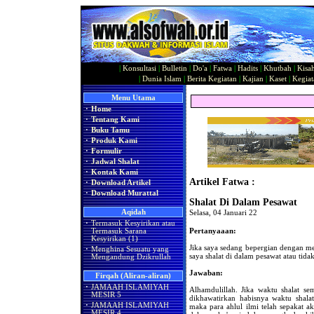
|
Konsultasi
|
Bulletin
|
Do'a
|
Fatwa
|
Hadits
|
Khutbah
|
Kisa
|
Dunia Islam
|
Berita Kegiatan
|
Kajian
|
Kaset
|
Kegiat
Menu Utama
·
Home
·
Tentang Kami
·
Buku Tamu
·
Produk Kami
·
Formulir
·
Jadwal Shalat
·
Kontak Kami
Artikel Fatwa :
·
Download Artikel
·
Download Murattal
Shalat Di Dalam Pesawat
Aqidah
Selasa, 04 Januari 22
·
Termasuk Kesyirikan atau
Pertanyaaan:
Termasuk Sarana
Kesyirikan (1)
Jika saya sedang bepergian dengan men
·
Menghina Sesuatu yang
saya shalat di dalam pesawat atau tida
Mengandung Dzikrullah
Jawaban:
Firqah (Aliran-aliran)
·
JAMAAH ISLAMIYAH
Alhamdulillah. Jika waktu shalat s
MESIR 5
dikhawatirkan habisnya waktu shalat
·
JAMAAH ISLAMIYAH
maka para ahlul ilmi telah sepakat 
MESIR 4