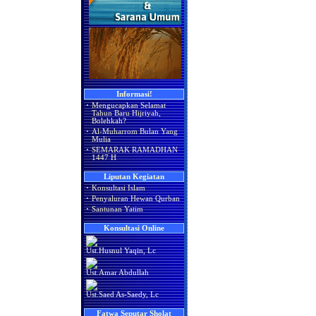
Informasi!
·
Mengucapkan Selamat
Tahun Baru Hijriyah,
Bolehkah?
·
Al-Muharrom Bulan Yang
Mulia
·
SEMARAK RAMADHAN
1447 H
Liputan Kegiatan
·
Konsultasi Islam
·
Penyaluran Hewan Qurban
·
Santunan Yatim
Konsultasi Online
Ust.Husnul Yaqin, Lc
Ust.Amar Abdullah
Ust.Saed As-Saedy, Lc
Fatwa Seputar Sholat