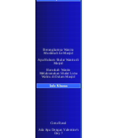
Berangkatnya Wanita
Muslimah ke Masjid
Apa Hukum Shalat Wanita di
Masjid
Haruskah Wanita
Melaksanakan Shalat Lima
Waktu di Dalam Masjid
Wanita di Rumah
Berma'mum Kepada Imam
Info Khusus
di Masjid
Apakah Shalatnya Seorang
Wanita di rumah Lebih
Utama Ataukah di Masjidil
Haram
Manakah yang Lebih Utama
Bagi Wanita Pada Bulan
Ramadhan, Melaksanakan
Shalat di Masjidil Haram
Cinta Rasul
atau di Rumah
Ada Apa Dengan Valentine's
Shalatnya Kaum Wanita
Day ?
yang Sedang Umrah di