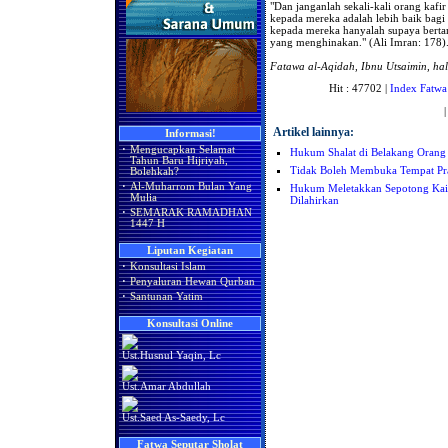
"Dan janganlah sekali-kali orang ka
kepada mereka adalah lebih baik ba
kepada mereka hanyalah supaya bert
yang menghinakan." (Ali Imran: 178)
Fatawa al-Aqidah, Ibnu Utsaimin, hal
Hit : 47702 |
Index Fatwa
Artikel lainnya:
Informasi!
·
Mengucapkan Selamat
Hukum Shalat di Belakang Orang
Tahun Baru Hijriyah,
Tidak Boleh Membuka Tempat Pr
Bolehkah?
·
Al-Muharrom Bulan Yang
Hukum Meletakkan Sepotong Kain a
Mulia
Dilahirkan
·
SEMARAK RAMADHAN
1447 H
Liputan Kegiatan
·
Konsultasi Islam
·
Penyaluran Hewan Qurban
·
Santunan Yatim
Konsultasi Online
Ust.Husnul Yaqin, Lc
Ust.Amar Abdullah
Ust.Saed As-Saedy, Lc
Fatwa Seputar Sholat