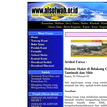
|
Konsultasi
|
Bulletin
|
Do'a
|
Fatwa
|
Hadits
|
Khutbah
|
Kisa
|
Dunia Islam
|
Berita Kegiatan
|
Kajian
|
Kaset
|
Kegiat
Menu Utama
·
Home
·
Tentang Kami
·
Buku Tamu
·
Produk Kami
·
Formulir
·
Jadwal Shalat
·
Kontak Kami
Artikel Fatwa :
·
Download Artikel
·
Download Murattal
Hukum Shalat di Belakang O
Aqidah
Tamimah dan Sihir
·
Termasuk Kesyirikan atau
Kamis, 03 Februari 05
Termasuk Sarana
Kesyirikan (1)
Ada segolongan orang yang membaw
·
Menghina Sesuatu yang
tamimah dan sihir; apakah boleh shala
Mengandung Dzikrullah
Jawaban:
Firqah (Aliran-aliran)
Orang-orang yang melakukan tamimah
·
JAMAAH ISLAMIYAH
tamimah tersebut mengandung kesyir
MESIR 5
bantuan kepada selain Allah
·
JAMAAH ISLAMIYAH
mengeluarkan(pelakunya) dari milla
MESIR 4