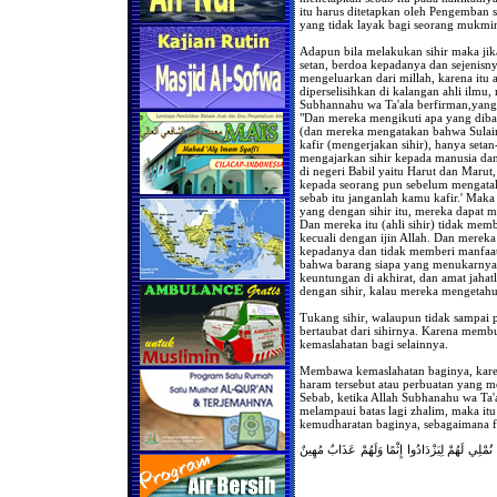
itu harus ditetapkan oleh Pengemban s
yang tidak layak bagi seorang mukmi
Adapun bila melakukan sihir maka jik
setan, berdoa kepadanya dan sejenisny
mengeluarkan dari millah, karena itu a
diperselisihkan di kalangan ahli ilmu,
Subhannahu wa Ta'ala berfirman,yang 
"Dan mereka mengikuti apa yang dibac
(dan mereka mengatakan bahwa Sulaima
kafir (mengerjakan sihir), hanya setan
mengajarkan sihir kepada manusia da
di negeri Babil yaitu Harut dan Marut
kepada seorang pun sebelum mengata
sebab itu janganlah kamu kafir.' Maka
yang dengan sihir itu, mereka dapat m
Dan mereka itu (ahli sihir) tidak me
kecuali dengan ijin Allah. Dan merek
kepadanya dan tidak memberi manfaat
bahwa barang siapa yang menukarnya (k
keuntungan di akhirat, dan amat jahat
dengan sihir, kalau mereka mengetahu
Tukang sihir, walaupun tidak sampai p
bertaubat dari sihirnya. Karena mem
kemaslahatan bagi selainnya.
Membawa kemaslahatan baginya, karen
haram tersebut atau perbuatan yang m
Sebab, ketika Allah Subhanahu wa Ta
melampaui batas lagi zhalim, maka it
kemudharatan baginya, sebagaimana f
مَا نُمْلِي لَهُمْ لِيَزْدَادُوا إِثْمًا وَلَهُمْ عَذَابٌ مُهِينٌ