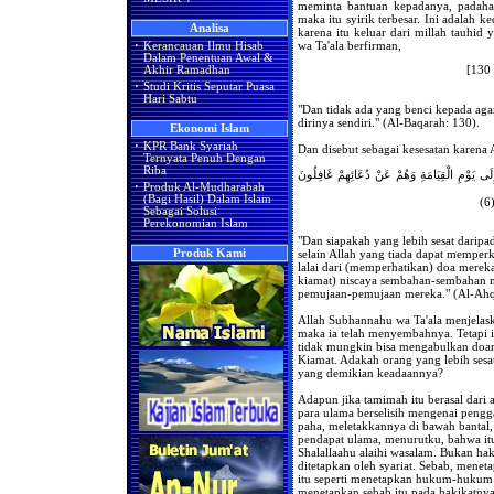
meminta bantuan kepadanya, padahal 
maka itu syirik terbesar. Ini adalah 
Analisa
karena itu keluar dari millah tauhi
wa Ta'ala berfirman,
·
Kerancauan Ilmu Hisab
Dalam Penentuan Awal &
1
Akhir Ramadhan
·
Studi Kritis Seputar Puasa
Hari Sabtu
"Dan tidak ada yang benci kepada a
dirinya sendiri." (Al-Baqarah: 130).
Ekonomi Islam
·
KPR Bank Syariah
Dan disebut sebagai kesesatan karena
Ternyata Penuh Dengan
Riba
َى يَوْمِ الْقِيَامَةِ وَهُمْ عَنْ دُعَائِهِمْ غَافِلُونَ
·
Produk Al-Mudharabah
(Bagi Hasil) Dalam Islam
6
Sebagai Solusi
Perekonomian Islam
"Dan siapakah yang lebih sesat dar
Produk Kami
selain Allah yang tiada dapat memper
lalai dari (memperhatikan) doa merek
kiamat) niscaya sembahan-sembahan 
pemujaan-pemujaan mereka." (Al-Ahqa
Allah Subhannahu wa Ta'ala menjelask
maka ia telah menyembahnya. Tetapi in
tidak mungkin bisa mengabulkan doan
Kiamat. Adakah orang yang lebih ses
yang demikian keadaannya?
Adapun jika tamimah itu berasal dari
para ulama berselisih mengenai pengg
paha, meletakkannya di bawah bantal,
pendapat ulama, menurutku, bahwa itu 
Shalallaahu alaihi wasalam. Bukan hak
ditetapkan oleh syariat. Sebab, menet
itu seperti menetapkan hukum-hukum y
menetapkan sebab itu pada hakikatny