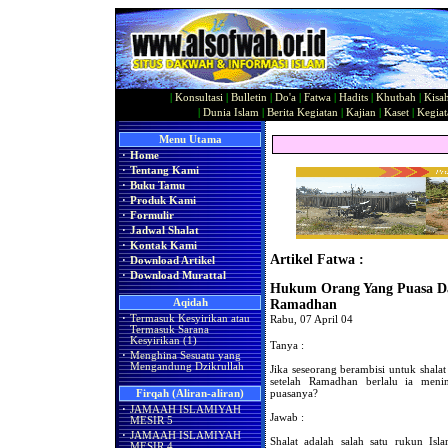
|
Konsultasi
|
Bulletin
|
Do'a
|
Fatwa
|
Hadits
|
Khutbah
|
Kisa
|
Dunia Islam
|
Berita Kegiatan
|
Kajian
|
Kaset
|
Kegiat
Menu Utama
·
Home
·
Tentang Kami
·
Buku Tamu
·
Produk Kami
·
Formulir
·
Jadwal Shalat
·
Kontak Kami
Artikel Fatwa :
·
Download Artikel
·
Download Murattal
Hukum Orang Yang Puasa Da
Aqidah
Ramadhan
·
Termasuk Kesyirikan atau
Rabu, 07 April 04
Termasuk Sarana
Kesyirikan (1)
Tanya :
·
Menghina Sesuatu yang
Mengandung Dzikrullah
Jika seseorang berambisi untuk shal
setelah Ramadhan berlalu ia meni
puasanya?
Firqah (Aliran-aliran)
·
JAMAAH ISLAMIYAH
Jawab :
MESIR 5
·
JAMAAH ISLAMIYAH
Shalat adalah salah satu rukun Isl
MESIR 4