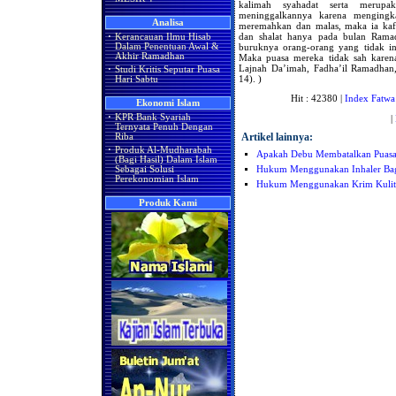
kalimah syahadat serta merupak
meninggalkannya karena mengingk
Analisa
meremahkan dan malas, maka ia kaf
dan shalat hanya pada bulan Ramad
·
Kerancauan Ilmu Hisab
buruknya orang-orang yang tidak in
Dalam Penentuan Awal &
Akhir Ramadhan
Maka puasa mereka tidak sah karena
Lajnah Da’imah, Fadha’il Ramadhan,
·
Studi Kritis Seputar Puasa
14). )
Hari Sabtu
Hit : 42380 |
Index Fatwa
Ekonomi Islam
·
KPR Bank Syariah
|
Ternyata Penuh Dengan
Artikel lainnya:
Riba
·
Produk Al-Mudharabah
Apakah Debu Membatalkan Puas
(Bagi Hasil) Dalam Islam
Hukum Menggunakan Inhaler Bag
Sebagai Solusi
Perekonomian Islam
Hukum Menggunakan Krim Kulit
Produk Kami