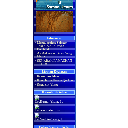
Informasi!
·
Mengucapkan Selamat
Tahun Baru Hijriyah,
Bolehkah?
·
Al-Muharrom Bulan Yang
Mulia
·
SEMARAK RAMADHAN
1447 H
Liputan Kegiatan
·
Konsultasi Islam
·
Penyaluran Hewan Qurban
·
Santunan Yatim
Konsultasi Online
Ust.Husnul Yaqin, Lc
Ust.Amar Abdullah
Ust.Saed As-Saedy, Lc
Fatwa Seputar Sholat