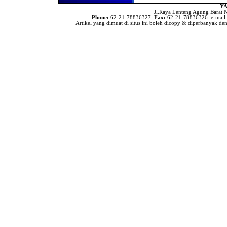
YA
Hukum Menangis Dalam
Jl.Raya Lenteng Agung Barat N
Shalat Jama'ah
Phone:
62-21-78836327.
Fax:
62-21-78836326. e-mail
Artikel yang dimuat di situs ini boleh dicopy & diperbanyak den
Jika seorang musafir masuk
masjid di saat orang sedang
shalat jama'ah Isya' dan ia
belum shalat maghrib.
Bolehkah bagi kaum wanita
untuk berkunjung ke rumah
orang yang sedang terkena
musibah kematian,
kemudian melakukan shalat
jenazah berjama'ah dirumah
tersebut ?
Apabila seseorang tidak
melakukan shalat fardlu
selama 3 tahun tanpa uzur,
kemudian bertaubat , apakah
dia harus mengqodha shalat
tersebut ?
Apabila suatu jama'ah
melakukan shalat tidak
menghadap qiblah,
bagaimanakah hukumnya ?
Membangunkan Tamu
Untuk Shalat Shubuh
Doa-Doa Menjelang Azan
Shubuh
Bacaan Sebelum Imam Naik
Mimbar Pada Hari Jum'at
Shalat Tasbih
Hukum Wirid Secara