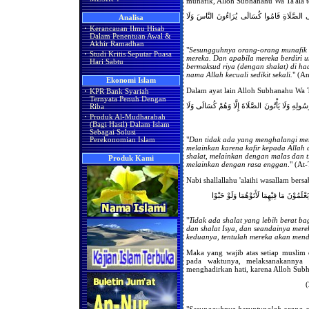
munafik, Alloh Subhanahu Wa Ta'ala t
ِلَى الصَّلَاةِ قَامُوا كُسَالَى يُرَاءُونَ النَّاسَ وَلَا
Analisa
·
Kerancauan Ilmu Hisab
Dalam Penentuan Awal &
Akhir Ramadhan
"
Sesungguhnya orang-orang munafik i
·
Studi Kritis Seputar Puasa
mereka. Dan apabila mereka berdiri u
Hari Sabtu
bermaksud riya (dengan shalat) di h
nama Allah kecuali sedikit sekali.
" (An
Ekonomi Islam
Dalam ayat lain Alloh Subhanahu Wa T
·
KPR Bank Syariah
Ternyata Penuh Dengan
بِرَسُولِهِ وَلَا يَأْتُونَ الصَّلَاةَ إِلَّا وَهُمْ كُسَالَى وَلَا
Riba
·
Produk Al-Mudharabah
(Bagi Hasil) Dalam Islam
Sebagai Solusi
"
Dan tidak ada yang menghalangi mer
Perekonomian Islam
melainkan karena kafir kepada Allah
shalat, melainkan dengan malas dan t
Produk Kami
melainkan dengan rasa enggan
." (At
Nabi shallallahu 'alaihi wasallam bersa
لَمُوْنَ مَا فِيْهِمَا لَأَتَوْهُمَا وَلَوْ حَبْوًا
"
Tidak ada shalat yang lebih berat b
dan shalat Isya, dan seandainya mer
keduanya, tentulah mereka akan men
Maka yang wajib atas setiap muslim
pada waktunya, melaksanakannya d
menghadirkan hati, karena Alloh Subh
"
Sesungguhnya beruntunglah orang-o