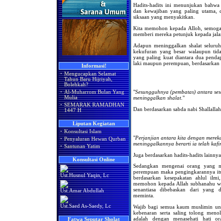
Hadits-hadits ini menunjukan bahwa
dan kewajiban yang paling utama,
siksaan yang menyakitkan.
Kita memohon kepada Alloh, semoga
memberi mereka petunjuk kepada jala
Adapun meninggalkan shalat seluruh
kekufuran yang besar walaupun tid
yang paling kuat diantara dua pendap
laki maupun perempuan, berdasarkan s
Informasi!
·
Mengucapkan Selamat
Tahun Baru Hijriyah,
Bolehkah?
"
Sesungguhnya (pembatas) antara ses
·
Al-Muharrom Bulan Yang
Mulia
meninggalkan shalat
."
·
SEMARAK RAMADHAN
Dan berdasarkan sabda nabi Shallallah
1447 H
Liputan Kegiatan
·
Konsultasi Islam
"
Perjanjian antara kita dengan mere
·
Penyaluran Hewan Qurban
meninggalkannya berarti ia telah kafi
·
Santunan Yatim
Juga berdasarkan hadits-hadits lainny
Konsultasi Online
Sedangkan mengenai orang yang me
perempuan maka pengingkarannya itu
Ust.Husnul Yaqin, Lc
berdasarkan kesepakatan ahlul ilmi
memohon kepada Allah subhanahu wa 
senantiasa dibebaskan dari yang 
Ust.Amar Abdullah
meminta.
Ust.Saed As-Saedy, Lc
Wajib bagi semua kaum muslimin unt
kebenaran serta saling tolong meno
adalah dengan menasehati hati o
Fatwa Seputar Sholat