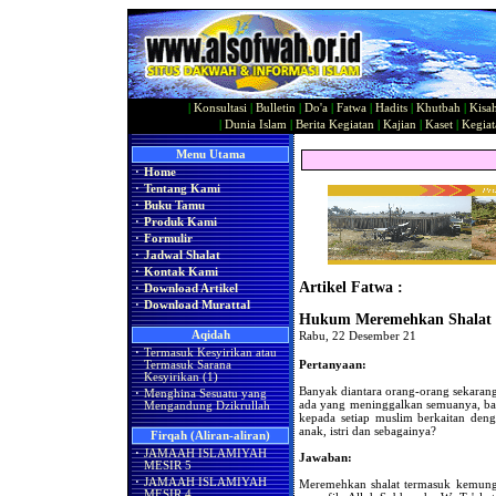
|
Konsultasi
|
Bulletin
|
Do'a
|
Fatwa
|
Hadits
|
Khutbah
|
Kisa
|
Dunia Islam
|
Berita Kegiatan
|
Kajian
|
Kaset
|
Kegiat
Menu Utama
·
Home
·
Tentang Kami
·
Buku Tamu
·
Produk Kami
·
Formulir
·
Jadwal Shalat
·
Kontak Kami
Artikel Fatwa :
·
Download Artikel
·
Download Murattal
Hukum Meremehkan Shalat
Aqidah
Rabu, 22 Desember 21
·
Termasuk Kesyirikan atau
Pertanyaan:
Termasuk Sarana
Kesyirikan (1)
Banyak diantara orang-orang sekaran
·
Menghina Sesuatu yang
ada yang meninggalkan semuanya, b
Mengandung Dzikrullah
kepada setiap muslim berkaitan deng
anak, istri dan sebagainya?
Firqah (Aliran-aliran)
·
JAMAAH ISLAMIYAH
Jawaban:
MESIR 5
·
JAMAAH ISLAMIYAH
Meremehkan shalat termasuk kemung
MESIR 4