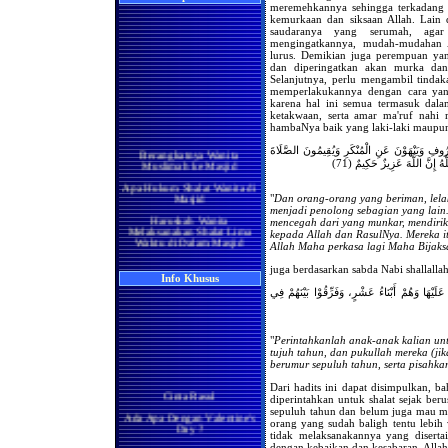
meremehkannya sehingga terkadang
kemurkaan dan siksaan Allah. Lain d
saudaranya yang serumah, agar 
mengingatkannya, mudah-mudahan A
lurus. Demikian juga perempuan yan
dan diperingatkan akan murka dan s
Selanjutnya, perlu mengambil tind
memperlakukannya dengan cara yan
karena hal ini semua termasuk dal
ketakwaan, serta amar ma'ruf nahi 
hambaNya baik yang laki-laki maupu
Berangkatnya Wanita
عْرُوفِ وَيَنْهَوْنَ عَنِ الْمُنْكَرِ وَيُقِيمُونَ الصَّلَاةَ
Muslimah ke Masjid
هُ إِنَّ اللَّهَ عَزِيزٌ حَكِيمٌ (71
Apa Hukum Shalat Wanita di
Masjid
"
Dan orang-orang yang beriman, lela
Haruskah Wanita
menjadi penolong sebagian yang lain
Melaksanakan Shalat Lima
mencegah dari yang munkar, mendirik
Waktu di Dalam Masjid
kepada Allah dan RasulNya. Mereka i
Allah Maha perkasa lagi Maha Bijaks
Wanita di Rumah
Berma'mum Kepada Imam
juga berdasarkan sabda Nabi shallallah
di Masjid
Info Khusus
عَلَيْهَا وَهُمْ أَبْنَاءُ عَشْرٍ، وَفَرِّقُوْا بَيْنَهُمْ فِي
Apakah Shalatnya Seorang
Wanita di rumah Lebih
Utama Ataukah di Masjidil
Haram
"
Perintahkanlah anak-anak kalian un
Manakah yang Lebih Utama
tujuh tahun, dan pukullah mereka (ji
Bagi Wanita Pada Bulan
berumur sepuluh tahun, serta pisahka
Ramadhan, Melaksanakan
Shalat di Masjidil Haram
Dari hadits ini dapat disimpulkan, 
Cinta Rasul
atau di Rumah
diperintahkan untuk shalat sejak beru
sepuluh tahun dan belum juga mau m
Ada Apa Dengan Valentine's
Shalatnya Kaum Wanita
orang yang sudah baligh tentu lebih w
Day ?
yang Sedang Umrah di
tidak melaksanakannya yang diserta
Bulan Ramadhan
Manisnya Iman
dengan kebaikan dan kesabaran, Allah