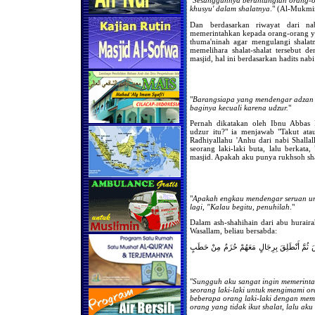
khusyu' dalam shalatnya
." (Al-Mukmi
Dan berdasarkan riwayat dari nab
memerintahkan kepada orang-orang y
thuma'ninah agar mengulangi shala
memelihara shalat-shalat tersebut 
masjid, hal ini berdasarkan hadits nabi
"
Barangsiapa yang mendengar adzan t
baginya kecuali karena udzur.
"
Pernah dikatakan oleh Ibnu Abbas 
udzur itu?" ia menjawab "Takut ata
Radhiyallahu 'Anhu dari nabi Shallal
seorang laki-laki buta, lalu berkat
masjid. Apakah aku punya rukhsoh sha
"
Apakah engkau mendengar seruan unt
lagi, "Kalau begitu, penuhilah
."
Dalam ash-shahihain dari abu hurairah
Wasallam, beliau bersabda:
َّاسَ ثُمَّ أَنْطَلِقَ بِرِجَالٍ مَعَهُمْ حُزَمٌ مِنْ حَطَبٍ
"
Sungguh aku sangat ingin memerintah
seorang laki-laki untuk mengimami o
beberapa orang laki-laki dengan me
orang yang tidak ikut shalat, lalu a