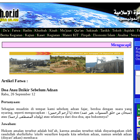
n
|
Do'a
|
Fatwa
|
Hadits
|
Khutbah
|
Kisah
|
Mu'jizat
|
Qur'an
|
Sakinah
|
Tarikh
|
Tokoh
|
Aqidah
|
Fi
|
Berita Kegiatan
|
Kajian
|
Kaset
|
Kegiatan
|
Materi KIT
|
Firqah
|
Ekonomi Islam
|
Analisa
|
Seny
Mengucapkan Sela
Ka
Hi
Hit
On
Artikel Fatwa :
Doa Atau Dzikir Sebelum Adzan
Rabu, 26 September 12
Pertanyaan:
Sebagian muadzin di tempat kami sebelum adzan fajar, berdoa dengan suara yang
nyaring, seperti mengucapkan : (يا أرحم الرحمين) atau (سبحان من خلق السموات بغير عمد)
atau (ولجاه المصطفى ارحمنا) atau selainnya dari doa-doa, apa hukumnya?
Jawaban:
Hukum amalan tersebut adalah bid’ah, karena amalan tersebut tidak disyaringatkan oleh
rasulullah
shallallahu 'alaihi wasallam
kepada kita sebelum adzan, namun setelah adzan
(disyari’atkan) membaca: