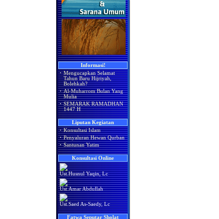
Informasi!
·
Mengucapkan Selamat
Tahun Baru Hijriyah,
Bolehkah?
·
Al-Muharrom Bulan Yang
Mulia
·
SEMARAK RAMADHAN
1447 H
Liputan Kegiatan
·
Konsultasi Islam
·
Penyaluran Hewan Qurban
·
Santunan Yatim
Konsultasi Online
Ust.Husnul Yaqin, Lc
Ust.Amar Abdullah
Ust.Saed As-Saedy, Lc
Fatwa Seputar Sholat