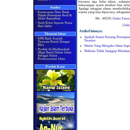
berumur tiga belas tahun, walaup
kekurangan syarat tersebut bisa te
Analisa
Apalagi sebagian ulama membolehkan
wanita yang bisa dipercaya, sebagaima
·
Kerancauan Ilmu Hisab
Dalam Penentuan Awal &
Hit : 40529 |
Index Fatwa
Akhir Ramadhan
·
Studi Kritis Seputar Puasa
|
Inde
Hari Sabtu
Artikel lainnya:
Ekonomi Islam
Apakah Suami Seorang Perempua
·
KPR Bank Syariah
Tersebut
Ternyata Penuh Dengan
Riba
Wanita Yang Mengaku Islam Ingi
·
Produk Al-Mudharabah
Mahram Tidak Sanggup Mendampi
(Bagi Hasil) Dalam Islam
Sebagai Solusi
Perekonomian Islam
Produk Kami