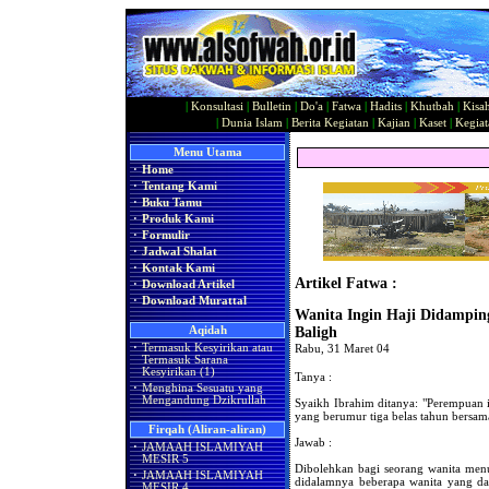
|
Konsultasi
|
Bulletin
|
Do'a
|
Fatwa
|
Hadits
|
Khutbah
|
Kisa
|
Dunia Islam
|
Berita Kegiatan
|
Kajian
|
Kaset
|
Kegiat
Menu Utama
·
Home
·
Tentang Kami
·
Buku Tamu
·
Produk Kami
·
Formulir
·
Jadwal Shalat
·
Kontak Kami
Artikel Fatwa :
·
Download Artikel
·
Download Murattal
Wanita Ingin Haji Didampin
Aqidah
Baligh
·
Termasuk Kesyirikan atau
Rabu, 31 Maret 04
Termasuk Sarana
Kesyirikan (1)
Tanya :
·
Menghina Sesuatu yang
Mengandung Dzikrullah
Syaikh Ibrahim ditanya: "Perempuan
yang berumur tiga belas tahun bersam
Firqah (Aliran-aliran)
Jawab :
·
JAMAAH ISLAMIYAH
MESIR 5
Dibolehkan bagi seorang wanita men
·
JAMAAH ISLAMIYAH
didalamnya beberapa wanita yang dap
MESIR 4