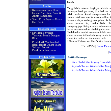
Jawab :
Analisa
Yang lebih utama baginya adalah me
·
Kerancauan Ilmu Hisab
beberapa hari pertama, jika hal itu 
Dalam Penentuan Awal &
tidak berdosa, kami mengatakan hal 
Akhir Ramadhan
memerintahkan wanita mustahadhah (
·
Studi Kritis Seputar Puasa
bahwa dirinya sedang mengalami isti
Hari Sabtu
shalat selama itu, maka Nabi Sh
menganggap dirinya haidh selama enam 
harus melaksanakan shalat pada sisa
Ekonomi Islam
Shalallaahu alaihi wasalam tidak m
·
KPR Bank Syariah
shalat selama istihadhah yang telah i
Ternyata Penuh Dengan
shalat itu maka hal itu adalah baik.
Riba
( Majmu’ Fatawa wa Rasa’il Asy-Syaik
·
Produk Al-Mudharabah
(Bagi Hasil) Dalam Islam
Hit : 47504 |
Index Fatwa
Sebagai Solusi
Perekonomian Islam
|
I
Artikel lainnya:
Produk Kami
Cara Shalat Wanita yang Terus M
Apakah Tubuh Wanita Nifas Menja
Apakah Tubuh Wanita Nifas Menja