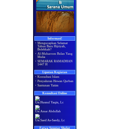
Informasi!
·
Mengucapkan Selamat
Tahun Baru Hijriyah,
Bolehkah?
·
Al-Muharrom Bulan Yang
Mulia
·
SEMARAK RAMADHAN
1447 H
Liputan Kegiatan
·
Konsultasi Islam
·
Penyaluran Hewan Qurban
·
Santunan Yatim
Konsultasi Online
Ust.Husnul Yaqin, Lc
Ust.Amar Abdullah
Ust.Saed As-Saedy, Lc
Fatwa Seputar Sholat