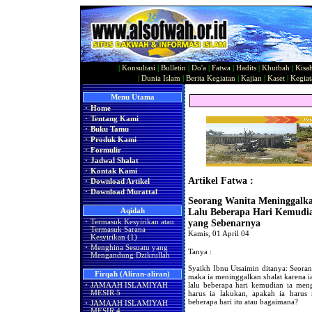
|
Konsultasi
|
Bulletin
|
Do'a
|
Fatwa
|
Hadits
|
Khutbah
|
Kisa
|
Dunia Islam
|
Berita Kegiatan
|
Kajian
|
Kaset
|
Kegiat
Menu Utama
·
Home
·
Tentang Kami
·
Buku Tamu
·
Produk Kami
·
Formulir
·
Jadwal Shalat
·
Kontak Kami
Artikel Fatwa :
·
Download Artikel
·
Download Murattal
Seorang Wanita Meninggalk
Aqidah
Lalu Beberapa Hari Kemudi
·
Termasuk Kesyirikan atau
yang Sebenarnya
Termasuk Sarana
Kamis, 01 April 04
Kesyirikan (1)
·
Menghina Sesuatu yang
Tanya :
Mengandung Dzikrullah
Syaikh Ibnu Utsaimin ditanya: Seora
Firqah (Aliran-aliran)
maka ia meninggalkan shalat karena i
lalu beberapa hari kemudian ia men
·
JAMAAH ISLAMIYAH
harus ia lakukan, apakah ia harus 
MESIR 5
beberapa hari itu atau bagaimana?
·
JAMAAH ISLAMIYAH
MESIR 4