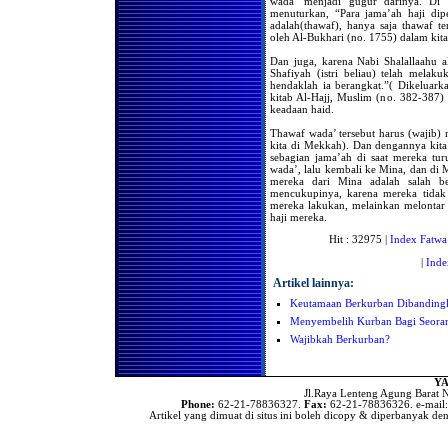
wada’ menjadi gugur darinya. Di 
Menetapkan Seorang Wanita
Untuk Mengimami Mereka
menuturkan, “Para jama’ah haji dip
Dalam Melakukan Shalat di
adalah(thawaf), hanya saja thawaf t
Bulan Ramadhan
oleh Al-Bukhari (no. 1755) dalam kita
Wajibkah Kaum Wanita
Dan juga, karena Nabi Shalallaahu a
Melaksanakan Shalat
Shafiyah (istri beliau) telah melaku
Berjama'ah di Rumah
hendaklah ia berangkat.”( Dikeluar
kitab Al-Hajj, Muslim (no. 382-387) 
Apa hukum Shalat
keadaan haid.
Berjama'ah Bagi Kaum
Wanita
Thawaf wada’ tersebut harus (wajib) 
Apakah Ada Niat Khusus
kita di Mekkah). Dan dengannya kit
Bagi Imam Yg Mengimami
sebagian jama’ah di saat mereka tu
Shalat Kaum Pria & Wanita
wada’, lalu kembali ke Mina, dan di 
mereka dari Mina adalah salah b
Shalatnya Piket Penjaga (
mencukupinya, karena mereka tidak 
Satpam )
mereka lakukan, melainkan melontar
haji mereka.
Gerakan Dalam Shalat
Hit : 32975 |
Index Fatwa
Hukum Gerakan Sia-Sia Di
Dalam Shalat
|
Inde
Hukum Gerakan Sia-Sia Di
Artikel lainnya:
Dalam Shalat
Keutamaan Berkurban Dibanding
Keengganan Para Sopir
Untuk Shalat Jama’ah
Menyembelih Kurban Bagi Seoran
Hukum Menangguhkan
Wajibkah Berkurban?
Shalat Hingga Malam Hari
Hukum Meremehkan Shalat
YA
Hukum Menangguhkan
Jl.Raya Lenteng Agung Barat N
Shalat Subuh Dari Waktunya
Phone:
62-21-78836327.
Fax:
62-21-78836326. e-mail
Artikel yang dimuat di situs ini boleh dicopy & diperbanyak den
Dampak Hukum Bagi yang
Meninggalkan Shalat