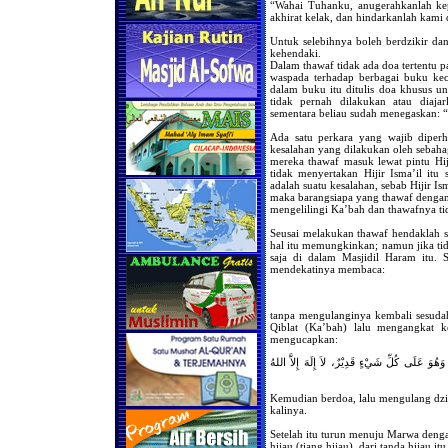
“Wahai Tuhanku, anugerahkanlah kep
akhirat kelak, dan hindarkanlah kami 
Untuk selebihnya boleh berdzikir dan
kehendaki.
Dalam thawaf tidak ada doa tertentu p
waspada terhadap berbagai buku kec
dalam buku itu ditulis doa khusus un
tidak pernah dilakukan atau diajar
sementara beliau sudah menegaskan: “S
Ada satu perkara yang wajib diperh
kesalahan yang dilakukan oleh sebaha
mereka thawaf masuk lewat pintu Hiji
tidak menyertakan Hijir Isma’il itu
adalah suatu kesalahan, sebab Hijir I
maka barangsiapa yang thawaf dengan m
mengelilingi Ka’bah dan thawafnya ti
Seusai melakukan thawaf hendaklah s
hal itu memungkinkan; namun jika t
saja di dalam Masjidil Haram itu. 
mendekatinya membaca:
tanpa mengulanginya kembali sesuda
Qiblat (Ka’bah) lalu mengangkat ke
mengucapkan:
، وَهُوَ عَلَى كُلِّ شَيْءٍ قَدِيْرٌ، لاَ إِلَهَ إِلاَّ اللهُ
Kemudian berdoa, lalu mengulang dziki
kalinya.
Setelah itu turun menuju Marwa denga
hijau (tiang hijau), dari tanda hijau itu 