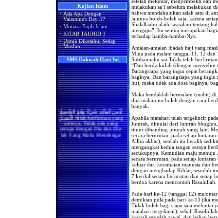
Apakah Shalat Seseorang di
setelah melontar, menyembelih dan m
Masjidil Haram Bisa Batal
Kajian Islam
Hukum Merayakan Hari
melakukan sa’i sebelum melakukan th
Ketika Ia Ikut Berjama'ah
Valentine
bahwa mendahulukan salah satu di ant
·
Ada Apa Dengan
Dengan Imam atau Shalat
lainnya boleh-boleh saja, karena seti
Valentine's Day..??
Sendirian Karena Ada Wanita
Adakah Amalan Khusus di
Shalallaahu alaihi wasalam tentang ha
·
Mutiara Fiqih Islam
yang Melintas di
Bulan Rajab?
mengapa”. Itu semua merupakan bagia
Hadapannya?
·
KITAB TAUHID 3
terhadap hamba-hamba-Nya.
Asyura' Dalam Perspektif
·
Untuk Diketahui Setiap
Bila Terdapat Pembatas
Islam, Syi'ah & Kejawen..!!
Muslim
Amalan-amalan ibadah haji yang masih 
(Tabir) Antara Kaum Pria
Mina pada malam tanggal 11, 12 dan 1
dan Kaum Wanita, Maka
Ada Apa Dengan Valentine’s
Masih Berlakukah Hadits
Day?
Subhannahu wa Ta'ala telah berfirman,
SMS Dakwah Hari Ini
Rasulullah Shallallaahu
“Dan berdzikirlah (dengan menyebut n
'alaihi wa sallam (sebaik-baik
Barangsiapa yang ingin cepat berangka
shaf wanita adalah yang
baginya. Dan barangsiapa yang ingin
paling akhir dan seburuk-
itu), maka tidak ada dosa baginya, ba
buruknya adalah yang
paling depan)
Maka hendaklah bermalam (mabit) di
dua malam itu boleh dengan cara ber
Apakah Kaum Wanita Harus
banyak.
لَيْسَ كَمِثْلِهِ شَيْءٌ وَهُوَ السَّمِيعُ
Meluruskan Shafnya Dalam
Shalat
الْبَصِيرُ Allah berfirman,yang
Apabila matahari telah tergelincir pad
artinya, Tidak ada yang
Benarkah Shaf yang Paling
Jumrah, dimulai dari Jumrah Shughra,
serupa dengan Dia dan Dia-
Utama Bagi Wanita Dalam
timur dibanding jumrah yang lain. Mel
lah Yang Maha Mendengar
Shalat Adalah Shaf yang
lagi Maha Melihat.(QS.Asy-
secara berurutan, pada setiap lontara
Paling Belakang
Syura:11)
Allhu akbar), setelah itu beralih sed
mengangkat kedua tangan seraya ber
Benarkah Shalat Jum'at
(
Index SMS Dakwah
)
secukupnya. Kemudian maju menuju J
Sebagai Pengganti Shalat
secara berurutan, pada setiap lontara
Zhuhur
keluar dari keramaian manusia dan b
dengan menghadap Kiblat; sesudah i
Hukum Shalat Jum'at Bagi
7 kerikil secara berurutan dan setiap l
Wanita
berdoa karena mencontoh Rasulullah.
Hanya Membaca Surat Al-
Ikhlas
Pada hari ke-12 (tanggal 12) melonta
demikian pula pada hari ke-13 jika 
Hukum Meninggalkan
Tidak boleh bagi siapa saja melontar 
Shalat
matahari tergelincir), sebab Rasululla
kecuali sesudah zawal, dan beliau b