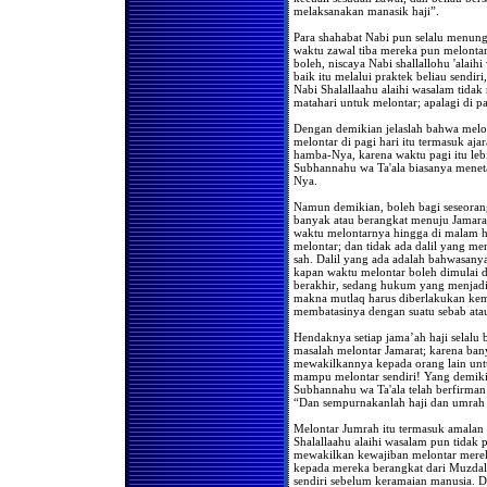
Hukum Menangis Dalam
melaksanakan manasik haji”.
Shalat Jama'ah
Jika seorang musafir masuk
Para shahabat Nabi pun selalu menun
masjid di saat orang sedang
waktu zawal tiba mereka pun melontar
shalat jama'ah Isya' dan ia
boleh, niscaya Nabi shallallohu 'alai
belum shalat maghrib.
baik itu melalui praktek beliau sendir
Nabi Shalallaahu alaihi wasalam tidak 
Bolehkah bagi kaum wanita
matahari untuk melontar; apalagi di p
untuk berkunjung ke rumah
orang yang sedang terkena
Dengan demikian jelaslah bahwa melont
musibah kematian,
melontar di pagi hari itu termasuk aja
kemudian melakukan shalat
hamba-Nya, karena waktu pagi itu leb
jenazah berjama'ah dirumah
Subhannahu wa Ta'ala biasanya men
tersebut ?
Nya.
Apabila seseorang tidak
melakukan shalat fardlu
Namun demikian, boleh bagi seseora
selama 3 tahun tanpa uzur,
banyak atau berangkat menuju Jamarat
kemudian bertaubat , apakah
waktu melontarnya hingga di malam h
dia harus mengqodha shalat
melontar; dan tidak ada dalil yang m
tersebut ?
sah. Dalil yang ada adalah bahwasany
kapan waktu melontar boleh dimulai d
Apabila suatu jama'ah
berakhir, sedang hukum yang menjad
melakukan shalat tidak
makna mutlaq harus diberlakukan kemu
menghadap qiblah,
bagaimanakah hukumnya ?
membatasinya dengan suatu sebab ata
Membangunkan Tamu
Hendaknya setiap jama’ah haji selalu
Untuk Shalat Shubuh
masalah melontar Jamarat; karena ba
mewakilkannya kepada orang lain untu
Doa-Doa Menjelang Azan
mampu melontar sendiri! Yang demikian
Shubuh
Subhannahu wa Ta'ala telah berfirman
“Dan sempurnakanlah haji dan umrah k
Bacaan Sebelum Imam Naik
Mimbar Pada Hari Jum'at
Melontar Jumrah itu termasuk amalan h
Shalat Tasbih
Shalallaahu alaihi wasalam pun tidak
mewakilkan kewajiban melontar merek
Hukum Wirid Secara
kepada mereka berangkat dari Muzdali
Jama'ah/Bersama-sama
sendiri sebelum keramaian manusia. D