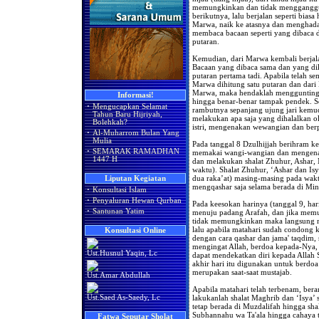
memungkinkan dan tidak mengganggu o
berikutnya, lalu berjalan seperti bias
Marwa, naik ke atasnya dan menghada
membaca bacaan seperti yang dibaca d
putaran.
Kemudian, dari Marwa kembali berjala
Bacaan yang dibaca sama dan yang di
putaran pertama tadi. Apabila telah s
Marwa dihitung satu putaran dan dari
Marwa, maka hendaklah menggunting
Informasi!
hingga benar-benar tampak pendek.
·
Mengucapkan Selamat
rambutnya sepanjang ujung jari kemud
Tahun Baru Hijriyah,
melakukan apa saja yang dihalalkan o
Bolehkah?
istri, mengenakan wewangian dan berpa
·
Al-Muharrom Bulan Yang
Mulia
Pada tanggal 8 Dzulhijjah berihram k
·
SEMARAK RAMADHAN
memakai wangi-wangian dan mengenak
1447 H
dan melakukan shalat Zhuhur, Ashar, M
waktu). Shalat Zhuhur, ‘Ashar dan Isy
dua raka’at) masing-masing pada wak
Liputan Kegiatan
mengqashar saja selama berada di Min
·
Konsultasi Islam
·
Penyaluran Hewan Qurban
Pada keesokan harinya (tanggal 9, hari
·
Santunan Yatim
menuju padang Arafah, dan jika memun
tidak memungkinkan maka langsung m
lalu apabila matahari sudah condong k
Konsultasi Online
dengan cara qashar dan jama' taqdim, s
mengingat Allah, berdoa kepada-Nya
Ust.Husnul Yaqin, Lc
dapat mendekatkan diri kepada Allah 
akhir hari itu digunakan untuk berdoa 
merupakan saat-saat mustajab.
Ust.Amar Abdullah
Apabila matahari telah terbenam, bera
Ust.Saed As-Saedy, Lc
lakukanlah shalat Maghrib dan ‘Isya’ 
tetap berada di Muzdalifah hingga sha
Subhannahu wa Ta'ala hingga cahaya 
Fatwa Seputar Sholat