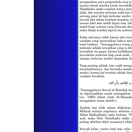
Setelah Setiap Shalat Fardhu
mengizinkan para pengembala unta (y
karena ternak mereka untuk mewakilk
Hukum Meninggalkan
Shalallaahu alaihi wasalam hanya men
Shalat Karena Sakit
tidak, lalu mereka melontar pada har
seorang jama’ah haji melontar sendir
Jika Telah Suci Saat Shalat
kacuali jika dalam keadaan terpaksa, 
Ashar atau Isya, Apakah
Wajib Melaksanakan Shalat
karena sakit atau sudah lanjut usia, 
Zhuhur dan Maghrib
hamil (bagi wanita) yang khawatir ak
maka dalam kondisi seperti itu melont
Jika Wanita Mendapatkan
Kesuciannya di waktu Ashar
Kalau sekiranya tidak karena ada riwa
Apakah Ia Harus
wasalam yang menyatakan bahwa mere
Melaksanakan Shalat Zhuhur
kami katakan, “Sesungguhnya orang y
melontar adalah kewajiban yang ia ti
Mendapatkan Haidh
kewajiban itu gugur karena ketidakma
Beberapa Saat Setelah Masuk
perwakilan melontar bagi anak-anak,
Waktu Shalat, Wajibkah
Mengqadha Shalat Tersebut
mampu melontar sendiri disamakan de
Setelah Suci
Yang penting adalah, kita wajib menga
Urutan Shalat yang Diqadha
meremehkannya, dan berusaha semaks
sendiri, karena hal tersebut adalah ib
Seorang Wanita
wasalam bersabda,
Mendapatkan Kesuciannya
Beberapa Saat Sebelum
َاتِ لإِقَامَةِ ذِكْرِ اللهِ
Terbenamnya Matahari,
Wajibkah Ia Melaksanakan
“Sesungguhnya thawaf di Baitullah da
Shalat Zhuhur dan Ashar?
itu diperintahkan untuk menegakkan 
(no. 1888) dalam kitab Al-Manasik,
Keutamaan Shaf Wanita
Dalam Shalat Berjama'ah
mengatakan hasan shahih.)
Berkumpulnya Wanita Untuk
Apabila haji telah selesai dilakuk
Shalat Tarawih
Mekkah menuju negerinya sebelum me
Abbar Radhiallaahu anhu berkata, “Pa
Bolehkah Seorang Wanita
arah, maka Nabi Shalallaahu alaihi
Shalat Sendiri dibelakang
pulang sebelum akhir urusannya adalah 
Shaf
Kecuali kalau wanita haid atau nifa
Bolehkah kaum Wanita