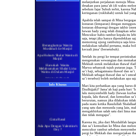
melanjutkan perjalanan menuju Mina
desakan para jama’ah (di waktu melon
sebelum fajar Subuh terbit, karena Na
keringanan (rukhshah) untuk hal yan
Apabila telah sampai di Mina bergeg
lontaran (lemparan) dengan menggunaka
lontaran dibarengi dengan takbir (me
hewan hady yang telah disiapkan sebe
Mencukur habis rambut kepala itu le
saja, tetapi jika hanya dipendekkan s
Berangkatnya Wanita
memotong ujung rambutnya saja kira-k
Muslimah ke Masjid
melakukan tahallul pertama, maka bo
kecuali jima’ (bersetubuh).
Apa Hukum Shalat Wanita di
Masjid
Setelah itu pergi ke tempat peristiraha
Haruskah Wanita
mengenakan wewangian dan memakai pa
Melaksanakan Shalat Lima
Mekkah untuk melakukan thawaf ifadha
Waktu di Dalam Masjid
Marwa sebanyak tujuh putaran juga. T
sa’i haji, sebagaimana thawaf dan sa’
Wanita di Rumah
Mekkah sebagai thawaf dan sa’i umra
Berma'mum Kepada Imam
sa’i tersebut) boleh melakukan apa saj
di Masjid
Info Khusus
Mari kita perhatikan apa yang harus d
Apakah Shalatnya Seorang
Dzulhijjah)? Jama’ah haji pada hari 
Wanita di rumah Lebih
lalu menyembelih hady (hewan kurba
Utama Ataukah di Masjidil
Haram
kepala, lalu thawaf, dan kemudian sa’i
berurutan, namun jika dilakukan tida
Manakah yang Lebih Utama
pada suatu ketika Rasulullah Shalalla
Bagi Wanita Pada Bulan
yang satu dan menunda yang lain, ma
Ramadhan, Melaksanakan
mengakhirkan salah satu dari lima ma
Shalat di Masjidil Haram
dan tidak mengapa”.
atau di Rumah
Cinta Rasul
Karena itu, jika dari Muzdalifah lan
Shalatnya Kaum Wanita
Ada Apa Dengan Valentine's
dan sa’i kemudian ke Mina dan melont
yang Sedang Umrah di
Day ?
mencukur rambut sebelum menyembelih
Bulan Ramadhan
pergi ke Mekkah dan mengerjakan thaw
Manisnya Iman