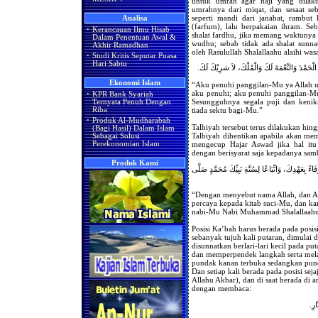
untuk umrah agar haji yang dilaku
umrahnya dari miqat, dan sesaat se
seperti mandi dari janabat, rambut
Analisa
(farfum), lalu berpakaian ihram. S
·
Kerancauan Ilmu Hisab
shalat fardhu, jika memang waktunya 
Dalam Penentuan Awal &
wudhu; sebab tidak ada shalat sunn
Akhir Ramadhan
oleh Rasulullah Shalallaahu alaihi w
·
Studi Kritis Seputar Puasa
Hari Sabtu
 إِنَّ الْحَمْدَ وَالنِّعْمَةَ لَكَ وَالْمُلْكَ، لاَ شرِيْكَ لَكَ
Ekonomi Islam
“Aku penuhi panggilan-Mu ya Allah 
aku penuhi; aku penuhi panggilan-M
·
KPR Bank Syariah
Sesungguhnya segala puji dan kenik
Ternyata Penuh Dengan
tiada sektu bagi-Mu.”
Riba
·
Produk Al-Mudharabah
Talbiyah tersebut terus dilakukan hin
(Bagi Hasil) Dalam Islam
Talbiyah dihentikan apabila akan me
Sebagai Solusi
mengecup Hajar Aswad jika hal it
Perekonomian Islam
dengan berisyarat saja kepadanya sa
Produk Kami
فَاءً بِعَهْدِكَ، وَاتِّبَاعًا لِسُنَّةِ نَبِيِّكَ مُحَمَّدٍ صَلَّى
“Dengan menyebut nama Allah, dan Al
percaya kepada kitab suci-Mu, dan k
nabi-Mu Nabi Muhammad Shalallaahu 
Posisi Ka’bah harus berada pada posis
sebanyak tujuh kali putaran, dimulai d
disunnatkan berlari-lari kecil pada p
dan memperpendek langkah serta mela
pundak kanan terbuka sedangkan punda
Dan setiap kali berada pada posisi se
Allahu Akbar), dan di saat berada di
dengan membaca:
ّارِ