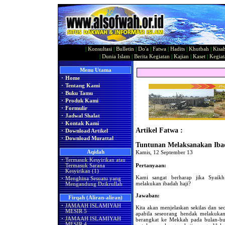
|
Konsultasi
|
Bulletin
|
Do'a
|
Fatwa
|
Hadits
|
Khutbah
|
Kisa
|
Dunia Islam
|
Berita Kegiatan
|
Kajian
|
Kaset
|
Kegiat
Menu Utama
·
Home
·
Tentang Kami
·
Buku Tamu
·
Produk Kami
·
Formulir
·
Jadwal Shalat
·
Kontak Kami
Artikel Fatwa :
·
Download Artikel
·
Download Murattal
Tuntunan Melaksanakan Iba
Aqidah
Kamis, 12 September 13
·
Termasuk Kesyirikan atau
Pertanyaan:
Termasuk Sarana
Kesyirikan (1)
Kami sangat berharap jika Syaik
·
Menghina Sesuatu yang
melakukan ibadah haji?
Mengandung Dzikrullah
Jawaban:
Firqah (Aliran-aliran)
·
JAMAAH ISLAMIYAH
Kita akan menjelaskan sekilas dan sec
MESIR 5
apabila seseorang hendak melakuka
·
JAMAAH ISLAMIYAH
berangkat ke Mekkah pada bulan-bul
MESIR 4