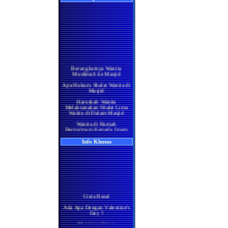
Berangkatnya Wanita
Muslimah ke Masjid
Apa Hukum Shalat Wanita di
Masjid
Haruskah Wanita
Melaksanakan Shalat Lima
Waktu di Dalam Masjid
Wanita di Rumah
Berma'mum Kepada Imam
di Masjid
Apakah Shalatnya Seorang
Info Khusus
Wanita di rumah Lebih
Utama Ataukah di Masjidil
Haram
Manakah yang Lebih Utama
Bagi Wanita Pada Bulan
Ramadhan, Melaksanakan
Shalat di Masjidil Haram
atau di Rumah
Cinta Rasul
Shalatnya Kaum Wanita
Ada Apa Dengan Valentine's
yang Sedang Umrah di
Day ?
Bulan Ramadhan
Manisnya Iman
Apakah Shalat Seseorang di