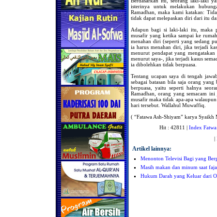
Berdasarkan itu, seorang laki-laki y
isterinya untuk melakukan hubunga
Ramadhan, maka kami katakan: Tidak 
tidak dapat melepaskan diri dari itu 
Adapun bagi si laki-laki itu, maka 
musafir yang ketika sampai ke rumah
menahan diri (seperti yang sedang p
ia harus menahan diri, jika terjadi k
menurut pendapat yang mengatakan t
menurut saya-, jika terjadi kasus sema
ia dibolehkan tidak berpuasa.
Tentang ucapan saya di tengah jawaba
sebagai batasan bila saja orang yang
berpuasa, yaitu seperti halnya seo
Ramadhan, orang yang semacam ini j
musafir maka tidak apa-apa walaupun 
hari tersebut. Wallahul Muwaffiq.
( “Fatawa Ash-Shiyam” karya Syaikh
Hit : 42811 |
Index Fatwa
|
Artikel lainnya:
Menonton Televisi Bagi yang Ber
Masih makan dan minum saat fajar
Hukum Darah yang Keluar dari O