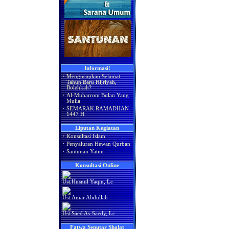
Informasi!
·
Mengucapkan Selamat
Tahun Baru Hijriyah,
Bolehkah?
·
Al-Muharrom Bulan Yang
Mulia
·
SEMARAK RAMADHAN
1447 H
Liputan Kegiatan
·
Konsultasi Islam
·
Penyaluran Hewan Qurban
·
Santunan Yatim
Konsultasi Online
Ust.Husnul Yaqin, Lc
Ust.Amar Abdullah
Ust.Saed As-Saedy, Lc
Fatwa Seputar Sholat