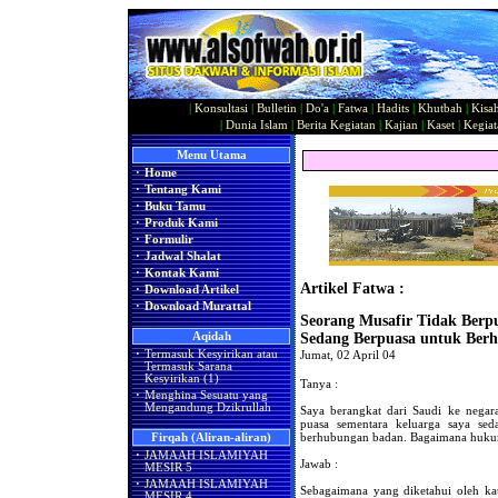
|
Konsultasi
|
Bulletin
|
Do'a
|
Fatwa
|
Hadits
|
Khutbah
|
Kisa
|
Dunia Islam
|
Berita Kegiatan
|
Kajian
|
Kaset
|
Kegiat
Menu Utama
·
Home
·
Tentang Kami
·
Buku Tamu
·
Produk Kami
·
Formulir
·
Jadwal Shalat
·
Kontak Kami
Artikel Fatwa :
·
Download Artikel
·
Download Murattal
Seorang Musafir Tidak Berpu
Aqidah
Sedang Berpuasa untuk Ber
·
Termasuk Kesyirikan atau
Jumat, 02 April 04
Termasuk Sarana
Kesyirikan (1)
Tanya :
·
Menghina Sesuatu yang
Mengandung Dzikrullah
Saya berangkat dari Saudi ke negar
puasa sementara keluarga saya sed
berhubungan badan. Bagaimana huku
Firqah (Aliran-aliran)
·
JAMAAH ISLAMIYAH
Jawab :
MESIR 5
·
JAMAAH ISLAMIYAH
Sebagaimana yang diketahui oleh 
MESIR 4