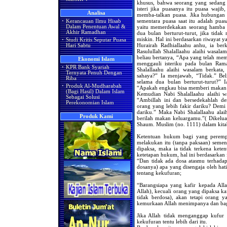
khusus, bahwa seorang yang sedang
isteri jika puasanya itu puasa waji
Analisa
memba-talkan puasa. Jika hubungan 
sementara puasa saat itu adalah pua
·
Kerancauan Ilmu Hisab
yaitu memerdekakan seorang hamba 
Dalam Penentuan Awal &
Akhir Ramadhan
dua bulan berturut-turut, jika ti
miskin. Hal ini berdasarkan riwayat y
·
Studi Kritis Seputar Puasa
Hurairah Radhiallaahu anhu, ia ber
Hari Sabtu
Rasulullah Shalallaahu alaihi wasalam
beliau bertanya, “Apa yang telah me
Ekonomi Islam
menggauli isteriku pada bulan Ra
·
KPR Bank Syariah
Shalallaahu alaihi wasalam berka
Ternyata Penuh Dengan
sahaya?” Ia menjawab, “Tidak.” Bel
Riba
selama dua bulan berturut-turut?” 
·
Produk Al-Mudharabah
“Apakah engkau bisa memberi makan 
(Bagi Hasil) Dalam Islam
Kemudian Nabi Shalallaahu alaihi w
Sebagai Solusi
“Ambillah ini dan bersedekahlah de
Perekonomian Islam
orang yang lebih fakir dariku? Demi 
dariku.” Maka Nabi Shalallaahu alaih
Produk Kami
berilah makan keluargamu.”( Dikelua
Shaum. Muslim (no. 1111) dalam kita
Ketentuan hukum bagi yang perempu
melakukan itu (tanpa paksaan) semen
dipaksa, maka ia tidak terkena kete
ketetapan hukum, hal ini berdasarkan 
“Dan tidak ada dosa atasmu terhada
dosanya) apa yang disengaja oleh hat
tentang kekufuran;
“Barangsiapa yang kafir kepada All
Allah), kecuali orang yang dipaksa ka
tidak berdosa), akan tetapi orang 
kemurkaan Allah menimpanya dan bagi
Jika Allah tidak menganggap kufur 
kekufuran tentu lebih dari itu.