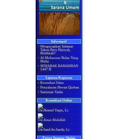
Informasi!
·
Mengucapkan Selamat
Tahun Baru Hijriyah,
Bolehkah?
·
Al-Muharrom Bulan Yang
Mulia
·
SEMARAK RAMADHAN
1447 H
Liputan Kegiatan
·
Konsultasi Islam
·
Penyaluran Hewan Qurban
·
Santunan Yatim
Konsultasi Online
Ust.Husnul Yaqin, Lc
Ust.Amar Abdullah
Ust.Saed As-Saedy, Lc
Fatwa Seputar Sholat