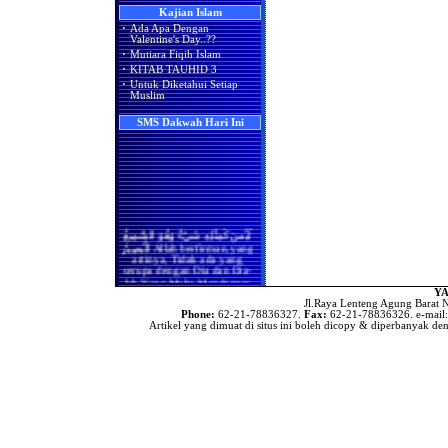
Manisnya Iman
Kajian Islam
Apakah Shalat Seseorang di
Hukum Merayakan Hari
·
Ada Apa Dengan
Masjidil Haram Bisa Batal
Valentine
Valentine's Day..??
Ketika Ia Ikut Berjama'ah
Dengan Imam atau Shalat
·
Mutiara Fiqih Islam
Adakah Amalan Khusus di
Sendirian Karena Ada Wanita
Bulan Rajab?
·
KITAB TAUHID 3
yang Melintas di
·
Untuk Diketahui Setiap
Hadapannya?
Asyura' Dalam Perspektif
Muslim
Islam, Syi'ah & Kejawen..!!
Bila Terdapat Pembatas
(Tabir) Antara Kaum Pria
Ada Apa Dengan Valentine’s
SMS Dakwah Hari Ini
dan Kaum Wanita, Maka
Day?
Masih Berlakukah Hadits
Rasulullah Shallallaahu
'alaihi wa sallam (sebaik-baik
shaf wanita adalah yang
paling akhir dan seburuk-
buruknya adalah yang
paling depan)
Apakah Kaum Wanita Harus
لَيْسَ كَمِثْلِهِ شَيْءٌ وَهُوَ السَّمِيعُ
Meluruskan Shafnya Dalam
الْبَصِيرُ Allah berfirman,yang
Shalat
artinya, Tidak ada yang
serupa dengan Dia dan Dia-
Benarkah Shaf yang Paling
lah Yang Maha Mendengar
Utama Bagi Wanita Dalam
lagi Maha Melihat.(QS.Asy-
YA
Shalat Adalah Shaf yang
Syura:11)
Jl.Raya Lenteng Agung Barat N
Paling Belakang
Phone:
62-21-78836327.
Fax:
62-21-78836326. e-mail
(
Index SMS Dakwah
)
Artikel yang dimuat di situs ini boleh dicopy & diperbanyak den
Benarkah Shalat Jum'at
Sebagai Pengganti Shalat
Zhuhur
Hukum Shalat Jum'at Bagi
Wanita
Hanya Membaca Surat Al-
Ikhlas
Hukum Meninggalkan
Shalat