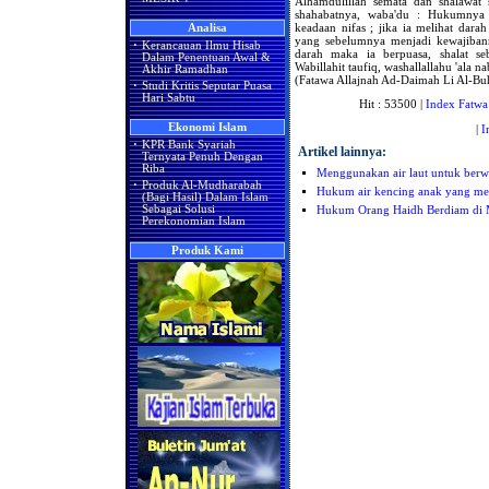
Alhamdulillah semata dan shalawat 
shahabatnya, waba'du : Hukumnya 
keadaan nifas ; jika ia melihat dar
Analisa
yang sebelumnya menjadi kewajibanny
·
Kerancauan Ilmu Hisab
darah maka ia berpuasa, shalat se
Dalam Penentuan Awal &
Wabillahit taufiq, washallallahu 'ala
Akhir Ramadhan
(Fatawa Allajnah Ad-Daimah Li Al-Buhu
·
Studi Kritis Seputar Puasa
Hari Sabtu
Hit : 53500 |
Index Fatwa
Ekonomi Islam
|
I
·
KPR Bank Syariah
Artikel lainnya:
Ternyata Penuh Dengan
Riba
Menggunakan air laut untuk ber
·
Produk Al-Mudharabah
Hukum air kencing anak yang me
(Bagi Hasil) Dalam Islam
Sebagai Solusi
Hukum Orang Haidh Berdiam di 
Perekonomian Islam
Produk Kami