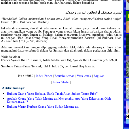
melihat dada seorang badui (agak maju dari barisan), Beliau bersabda :
لتسون صفوفكم أو ليخالفن الله بين وجوهكم
“Hendaklah kalian meluruskan barisan atau Allah akan memperselisihkan wajah-wajah
kalian.”
(HR. Bukhari dan Muslim)
Ini adalah ancaman, dan tidak ada ancaman kecuali untuk yang melakukun keharaman
atau meniggalkan yang wajib. Pendapat yang mewajibkan lurusnya barisan shalat adalah
pendapat yang kuat. Imam al-Bukhari dalam menyusun kitabnya, memberi judul hadits
ini dengan “Bab Dosa Orang Yang Tidak Menyempurnakan Barisan” (Al-Bukhari, kitab
Al-Azan bab (75) (2/245, Al-Fath).
Adapun meletakkan tangan dipinggang sebelah kiri, tidak ada dasarnya. Saya tidak
mengetahui dasar tersebut di dalam As-Sunnah dan tidak pula dalam perkataan ahlul ilmi.
Wallahu’alam
[Fatwa Syaikh Ibnu ‘Utsaimin, Kitab Ad-Da’wah (5), Syaikh Ibnu Utsaimin (2/91-92)]
Sumber:
Fatwa-Fatwa Terkini, jilid 1, hal: 235, cet: Darul Haq Jakarta.
Hit : 46089 |
Index Fatwa
|
Beritahu teman
|
Versi cetak
|
Bagikan
|
Index Shalat
|
Artikel lainnya:
Hukum Orang Yang Berkata,”Bank Tidak Akan Sukses Tanpa Riba”
Apakah Orang Yang Telah Meninggal Mengetahui Apa Yang Dikerjakan Oleh
Keluarganya...?
Hukum Wasiat Kurban Orang Yang Sudah Meninggal