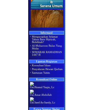
Informasi!
·
Mengucapkan Selamat
Tahun Baru Hijriyah,
Bolehkah?
·
Al-Muharrom Bulan Yang
Mulia
·
SEMARAK RAMADHAN
1447 H
Liputan Kegiatan
·
Konsultasi Islam
·
Penyaluran Hewan Qurban
·
Santunan Yatim
Konsultasi Online
Ust.Husnul Yaqin, Lc
Ust.Amar Abdullah
Ust.Saed As-Saedy, Lc
Fatwa Seputar Sholat