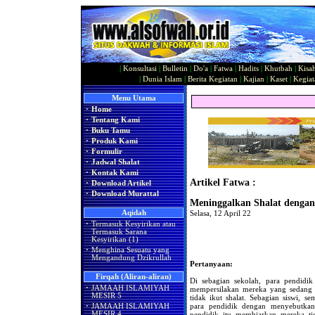
|
Konsultasi
|
Bulletin
|
Do'a
|
Fatwa
|
Hadits
|
Khutbah
|
Kisa
|
Dunia Islam
|
Berita Kegiatan
|
Kajian
|
Kaset
|
Kegiat
Menu Utama
·
Home
·
Tentang Kami
·
Buku Tamu
·
Produk Kami
·
Formulir
·
Jadwal Shalat
·
Kontak Kami
Artikel Fatwa :
·
Download Artikel
·
Download Murattal
Meninggalkan Shalat dengan
Aqidah
Selasa, 12 April 22
·
Termasuk Kesyirikan atau
Termasuk Sarana
Kesyirikan (1)
·
Menghina Sesuatu yang
Mengandung Dzikrullah
Pertanyaan:
Firqah (Aliran-aliran)
Di sebagian sekolah, para pendidik
·
JAMAAH ISLAMIYAH
mempersilakan mereka yang sedang 
MESIR 5
tidak ikut shalat. Sebagian siswi,
para pendidik dengan menyebutka
·
JAMAAH ISLAMIYAH
MESIR 4
pendidik itu membiarkan mereka ti