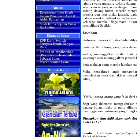
lainnya yang memang sedang datang 
selama masa yang sama dengan masa 
Analisa
sedang datang bulan, mereka menyem
·
Kerancauan Ilmu Hisab
mereka pun ikut shalat jamaah, pada
Dalam Penentuan Awal &
bahwa mereka melakukan itu karena t
Akhir Ramadhan
keluarga mereka. Bagaimana huku
·
Studi Kritis Seputar Puasa
memelihara Syaikh.
Hari Sabtu
Jawaban:
Ekonomi Islam
Perbuatan mereka itu tidak boleh dila
·
KPR Bank Syariah
Ternyata Penuh Dengan
pertama: Itu bohong yang nyata dal
Riba
·
Produk Al-Mudharabah
kedua; meninggalkan shalat, baik 
(Bagi Hasil) Dalam Islam
waktunya atau meninggalkan jamaah k
Sebagai Solusi
Perekonomian Islam
ketiga; shalat yang mereka lakukan pa
Produk Kami
Maka hendaknya anda menaseha
menjelaskan dosa dan akibat mengak
Allah,
"(Yaitu) orang-orang yang lalai dari 
Bagi yang diketahui mengakhirkan s
datang bulan, maka ia perlu dih
meninggalkan perbuatan yang diingkari
Diucapkan dan didiktekan oleh Abd
25/6/1421 H.
Sumber:
'al-Fatawa asy-Syar'iyyah
Balad al-Haram,'