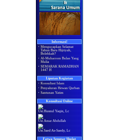
Informasi!
·
Mengucapkan Selamat
Tahun Baru Hijriyah,
Bolehkah?
·
Al-Muharrom Bulan Yang
Mulia
·
SEMARAK RAMADHAN
1447 H
Liputan Kegiatan
·
Konsultasi Islam
·
Penyaluran Hewan Qurban
·
Santunan Yatim
Konsultasi Online
Ust.Husnul Yaqin, Lc
Ust.Amar Abdullah
Ust.Saed As-Saedy, Lc
Fatwa Seputar Sholat