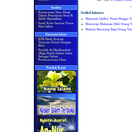
|
Analisa
Artikel lainnya:
·
Kerancauan Ilmu Hisab
Dalam Penentuan Awal &
Menunda Qadha’ Puasa Hingga T
Akhir Ramadhan
·
Studi Kritis Seputar Puasa
Mencicipi Makanan Oleh Orang Y
Hari Sabtu
Hukum Berenang Bagi Orang Yan
Ekonomi Islam
·
KPR Bank Syariah
Ternyata Penuh Dengan
Riba
·
Produk Al-Mudharabah
(Bagi Hasil) Dalam Islam
Sebagai Solusi
Perekonomian Islam
Produk Kami