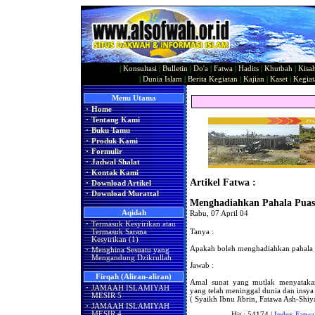
|
Konsultasi
|
Bulletin
|
Do'a
|
Fatwa
|
Hadits
|
Khutbah
|
Kisa
|
Dunia Islam
|
Berita Kegiatan
|
Kajian
|
Kaset
|
Kegiat
Menu Utama
·
Home
·
Tentang Kami
·
Buku Tamu
·
Produk Kami
·
Formulir
·
Jadwal Shalat
·
Kontak Kami
Artikel Fatwa :
·
Download Artikel
·
Download Murattal
Menghadiahkan Pahala Puas
Aqidah
Rabu, 07 April 04
·
Termasuk Kesyirikan atau
Tanya :
Termasuk Sarana
Kesyirikan (1)
Apakah boleh menghadiahkan pahala 
·
Menghina Sesuatu yang
Mengandung Dzikrullah
Jawab :
Firqah (Aliran-aliran)
Amal sunat yang mutlak menyataka
·
JAMAAH ISLAMIYAH
yang telah meninggal dunia dan insya
MESIR 5
( Syaikh Ibnu Jibrin, Fatawa Ash-Shiy
·
JAMAAH ISLAMIYAH
MESIR 4
Hit : 54174 |
Index Fatwa