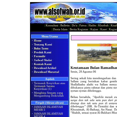
|
Konsultasi
|
Bulletin
|
Do'a
|
Fatwa
|
Hadits
|
Khutbah
|
Kisa
|
Dunia Islam
|
Berita Kegiatan
|
Kajian
|
Kaset
|
Kegiat
Menu Utama
·
Home
·
Tentang Kami
·
Buku Tamu
·
Produk Kami
·
Formulir
·
Jadwal Shalat
·
Kontak Kami
Keutamaan Bulan Ramadha
·
Download Artikel
Senin, 28 Agustus 06
·
Download Murattal
Sering sekali kita mendengarkan dan 
Aqidah
Sallam yang berisikan kabar gembi
·
Termasuk Kesyirikan atau
Shallallaahu alaihi wa Sallam me
Termasuk Sarana
dibukanya pintu rahmat dan pintu sur
Kesyirikan (1)
syetan-syetan dibelenggu.
·
Menghina Sesuatu yang
Mengandung Dzikrullah
Beliau bersabda,
“Apabila masuk aw
surga dan tak ada satu pun dari pi
Firqah (Aliran-aliran)
ditutup dan tak satu pun di antara
dibelenggu”
(HR. At-Tirmidzi dan m
·
JAMAAH ISLAMIYAH
Khuzaimah, Al-Baihaqi, An-Nasai. D
MESIR 5
“Shahih, sesuai syarat Al-Bukhari-Mus
·
JAMAAH ISLAMIYAH
MESIR 4