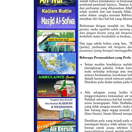
adalah bahwa hendakanya ia berpuas
pembatal-pembatal lainnya. Namun h
dan perbuatan yang diharamkan Allah
selalu tunduk dan taat kepada Alla
nafsu dalam rangka menaati Rabbnya
menahan diri dari hal-hal yang dihar
Berkenaan dengan masalah ini, Ras
perisai, maka apabila salah seorang 
dan jangan bicara yang tak berguna
berkelahi maka hendaklah ia berkata
Dan juga sabda beliau yang lain,
”B
(palsu), perbuatan tak berguna d
puasanya (yang berupa) meninggalk
Beberapa Permasalahan yang Perlu 
Setiap muslim hendaknya melak
(mengharap pahala), bukan kare
malu terhadap keluarga atau tet
artinya berdasarkan keyakinan ba
ihtisab karena untuk mencari paha
Demikan pula shalat malam pada bu
Ada sebagian orang ketika be
tenggorokannya kemasukan air ta
Padahal sebenarnya hal-hal terse
unsur kesengajaan. Nabi Shallalla
yang tidak sengaja muntah, maka t
dan barang siapa segaja muntah
(lima Imam), Imam Ahmad mengat
Demikian pula yang terjadi pada s
mendapati dirinya telah selesai (s
berniat untuk puasa sebelum 
mengakhirkan mandi setelah terbi