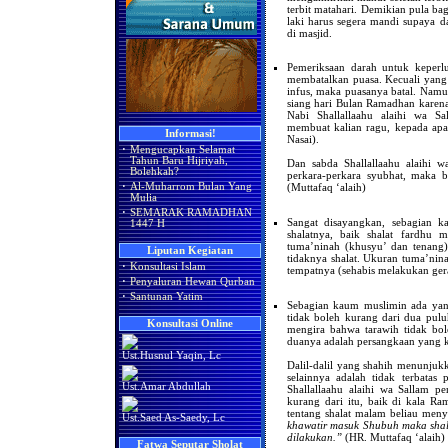
terbit matahari. Demikian pula ba
laki harus segera mandi supaya 
di masjid.
Pemeriksaan darah untuk keperlu
membatalkan puasa. Kecuali yang 
infus, maka puasanya batal. Namun
siang hari Bulan Ramadhan karena
Nabi Shallallaahu alaihi wa Sa
membuat kalian ragu, kepada apa
Informasi!
Nasai).
·
Mengucapkan Selamat
Tahun Baru Hijriyah,
Dan sabda Shallallaahu alaihi 
Bolehkah?
perkara-perkara syubhat, maka 
·
Al-Muharrom Bulan Yang
(Muttafaq ‘alaih)
Mulia
·
SEMARAK RAMADHAN
Sangat disayangkan, sebagian 
1447 H
shalatnya, baik shalat fardhu 
tuma’ninah (khusyu’ dan tenang
Liputan Kegiatan
tidaknya shalat. Ukuran tuma’nina
·
Konsultasi Islam
tempatnya (sehabis melakukan gera
·
Penyaluran Hewan Qurban
·
Santunan Yatim
Sebagian kaum muslimin ada yang
tidak boleh kurang dari dua pulu
Konsultasi Online
mengira bahwa tarawih tidak bole
duanya adalah persangkaan yang kel
Ust.Husnul Yaqin, Lc
Dalil-dalil yang shahih menunju
selainnya adalah tidak terbatas
Ust.Amar Abdullah
Shallallaahu alaihi wa Sallam per
kurang dari itu, baik di kala Ra
tentang shalat malam beliau men
Ust.Saed As-Saedy, Lc
khawatir masuk Shubuh maka shalat
dilakukan.”
(HR. Muttafaq ‘alaih)
Fatwa Seputar Sholat