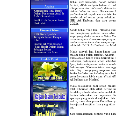
Beliau juga bersabda,
”Telah data
berkah, Allah meliputi kalian di da
Analisa
dihapuskan dan do’a-do’a dikabulka
·
Kerancauan Ilmu Hisab
dalam bulan itu, maka Dia merasa 
Dalam Penentuan Awal &
perlihatkanlah segala macam kebaika
Akhir Ramadhan
celaka adalah orang yang terhalang
·
Studi Kritis Seputar Puasa
(HR. Ath-Thabrani dan para perawin
Hari Sabtu
2/222).
Sabda beliau yang lain,
“Barang siap
Ekonomi Islam
dan mengharap pahala, maka akan 
·
KPR Bank Syariah
siapa yang shalat malam di Bulan R
Ternyata Penuh Dengan
akan diampuni dosa-dosanya yang tela
Riba
qadar karena iman dan mengharap 
·
Produk Al-Mudharabah
telah lalu.”
(HR. Al-Bukhari dan Mus
(Bagi Hasil) Dalam Islam
Sebagai Solusi
Masih banyak lagi hadits-hadits la
Perekonomian Islam
malam pada bulan tersebut. Adapun 
puasa adalah hadits qudsi berikut ini,
Produk Kami
untuknya, sedangkan setiap kebaikan
lipat, terkecuali puasa, maka ia ad
balasannya. Shoimun telah mening
Aku. Bagi orang yang berpuasa men
ketika berbuka dan kebahagiaan ket
yang berpuasa lebih wangi di sisi Al
Al Bukhari dan Muslim)
Maka selayaknya bagi setiap muk
telah diberikan oleh Allah berupa
hendaknya berlomba-lomba melakukan
bentuk keburukan dan kejahatan. S
apa saja yang telah diwajibkan oleh
waktu, zakat dan puasa Ramadhan ya
kewajiban-kewajiban lain yang tidak
ini.
Satu permasalahan penting yang haru