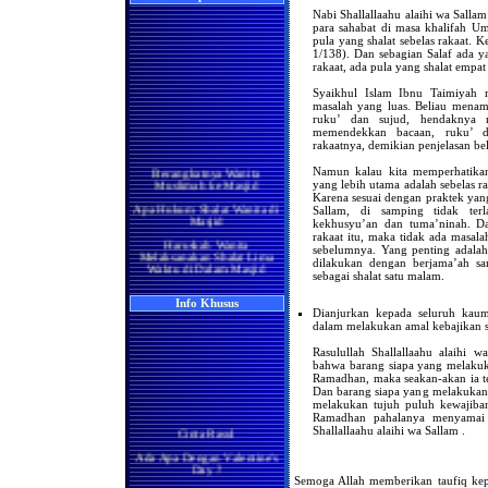
Nabi Shallallaahu alaihi wa Salla
para sahabat di masa khalifah Um
pula yang shalat sebelas rakaat.
1/138). Dan sebagian Salaf ada ya
rakaat, ada pula yang shalat empat
Syaikhul Islam Ibnu Taimiyah 
masalah yang luas. Beliau mena
ruku’ dan sujud, hendaknya 
memendekkan bacaan, ruku’ d
rakaatnya, demikian penjelasan be
Berangkatnya Wanita
Namun kalau kita memperhatikan
Muslimah ke Masjid
yang lebih utama adalah sebelas r
Karena sesuai dengan praktek yang
Apa Hukum Shalat Wanita di
Sallam, di samping tidak ter
Masjid
kekhusyu’an dan tuma’ninah. D
Haruskah Wanita
rakaat itu, maka tidak ada masala
Melaksanakan Shalat Lima
sebelumnya. Yang penting adala
Waktu di Dalam Masjid
dilakukan dengan berjama’ah sam
sebagai shalat satu malam.
Wanita di Rumah
Berma'mum Kepada Imam
Info Khusus
di Masjid
Dianjurkan kepada seluruh kau
dalam melakukan amal kebajikan 
Apakah Shalatnya Seorang
Wanita di rumah Lebih
Rasulullah Shallallaahu alaihi
Utama Ataukah di Masjidil
Haram
bahwa barang siapa yang melakuk
Ramadhan, maka seakan-akan ia te
Manakah yang Lebih Utama
Dan barang siapa yang melakukan s
Bagi Wanita Pada Bulan
melakukan tujuh puluh kewajiba
Ramadhan, Melaksanakan
Ramadhan pahalanya menyamai 
Shalat di Masjidil Haram
Cinta Rasul
Shallallaahu alaihi wa Sallam .
atau di Rumah
Ada Apa Dengan Valentine's
Shalatnya Kaum Wanita
Day ?
yang Sedang Umrah di
Semoga Allah memberikan taufiq kep
Bulan Ramadhan
Manisnya Iman