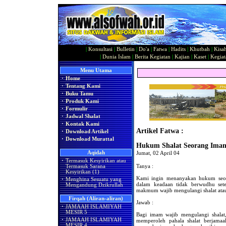
|
Konsultasi
|
Bulletin
|
Do'a
|
Fatwa
|
Hadits
|
Khutbah
|
Kisa
|
Dunia Islam
|
Berita Kegiatan
|
Kajian
|
Kaset
|
Kegiat
Menu Utama
·
Home
·
Tentang Kami
·
Buku Tamu
·
Produk Kami
·
Formulir
·
Jadwal Shalat
·
Kontak Kami
Artikel Fatwa :
·
Download Artikel
·
Download Murattal
Hukum Shalat Seorang Ima
Aqidah
Jumat, 02 April 04
·
Termasuk Kesyirikan atau
Tanya :
Termasuk Sarana
Kesyirikan (1)
Kami ingin menanyakan hukum seo
·
Menghina Sesuatu yang
dalam keadaan tidak berwudhu sete
Mengandung Dzikrullah
makmum wajib mengulangi shalat ata
Firqah (Aliran-aliran)
Jawab :
·
JAMAAH ISLAMIYAH
MESIR 5
Bagi imam wajib mengulangi shal
·
JAMAAH ISLAMIYAH
memperoleh pahala shalat berjamaa
MESIR 4