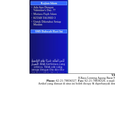
Manisnya Iman
Kajian Islam
Apakah Shalat Seseorang di
Hukum Merayakan Hari
·
Ada Apa Dengan
Masjidil Haram Bisa Batal
Valentine
Valentine's Day..??
Ketika Ia Ikut Berjama'ah
Dengan Imam atau Shalat
·
Mutiara Fiqih Islam
Adakah Amalan Khusus di
Sendirian Karena Ada Wanita
Bulan Rajab?
·
KITAB TAUHID 3
yang Melintas di
·
Untuk Diketahui Setiap
Hadapannya?
Asyura' Dalam Perspektif
Muslim
Islam, Syi'ah & Kejawen..!!
Bila Terdapat Pembatas
(Tabir) Antara Kaum Pria
Ada Apa Dengan Valentine’s
SMS Dakwah Hari Ini
dan Kaum Wanita, Maka
Day?
Masih Berlakukah Hadits
Rasulullah Shallallaahu
'alaihi wa sallam (sebaik-baik
shaf wanita adalah yang
paling akhir dan seburuk-
buruknya adalah yang
paling depan)
Apakah Kaum Wanita Harus
لَيْسَ كَمِثْلِهِ شَيْءٌ وَهُوَ السَّمِيعُ
Meluruskan Shafnya Dalam
الْبَصِيرُ Allah berfirman,yang
Shalat
artinya, Tidak ada yang
serupa dengan Dia dan Dia-
Benarkah Shaf yang Paling
lah Yang Maha Mendengar
Utama Bagi Wanita Dalam
lagi Maha Melihat.(QS.Asy-
YA
Shalat Adalah Shaf yang
Syura:11)
Jl.Raya Lenteng Agung Barat N
Paling Belakang
Phone:
62-21-78836327.
Fax:
62-21-78836326. e-mail
(
Index SMS Dakwah
)
Artikel yang dimuat di situs ini boleh dicopy & diperbanyak den
Benarkah Shalat Jum'at
Sebagai Pengganti Shalat
Zhuhur
Hukum Shalat Jum'at Bagi
Wanita
Hanya Membaca Surat Al-
Ikhlas
Hukum Meninggalkan
Shalat