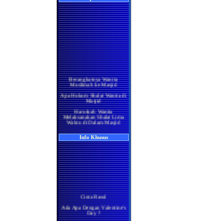
Berangkatnya Wanita
Muslimah ke Masjid
Apa Hukum Shalat Wanita di
Masjid
Haruskah Wanita
Melaksanakan Shalat Lima
Waktu di Dalam Masjid
Wanita di Rumah
Berma'mum Kepada Imam
Info Khusus
di Masjid
Apakah Shalatnya Seorang
Wanita di rumah Lebih
Utama Ataukah di Masjidil
Haram
Manakah yang Lebih Utama
Bagi Wanita Pada Bulan
Ramadhan, Melaksanakan
Shalat di Masjidil Haram
Cinta Rasul
atau di Rumah
Ada Apa Dengan Valentine's
Shalatnya Kaum Wanita
Day ?
yang Sedang Umrah di
Bulan Ramadhan