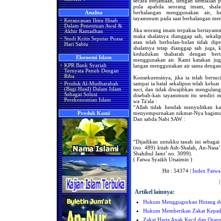
secara berjamaah, dengan demikian p
pula apabila seorang imam, shal
berhalangan menggunakan air, 
Analisa
tayammum pada saat berhalangan men
·
Kerancauan Ilmu Hisab
Dalam Penentuan Awal &
Jika seorang imam terpaksa bertayam
Akhir Ramadhan
maka shalatnya dianggap sah, sekalip
·
Studi Kritis Seputar Puasa
atau telah berbulan-bulan tidak dip
Hari Sabtu
shalatnya tetap dianggap sah juga,
kedudukan thaharah dengan be
Ekonomi Islam
menggunakan air. Kami katakan ju
langan menggunakan air sama dengan
·
KPR Bank Syariah
Ternyata Penuh Dengan
Riba
Konsekuensinya, jika ia telah bers
sampai ia batal sekalipun telah kelua
·
Produk Al-Mudharabah
suci, dan tidak diwajibkan mengulan
(Bagi Hasil) Dalam Islam
Sebagai Solusi
disebab-kan tayammum itu sendiri m
Perekonomian Islam
wa Ta'ala :
“Allah tidak hendak menyulitkan k
menyempurnakan nikmat-Nya bagimu.
Produk Kami
Dan sabda Nabi SAW :
“Dijadikan untukku tanah ini sebagai
(no. 489) ktiab Ash-Shalah, An-Nasa’i
Shahihul Jami’ no. 3099).
( Fatwa Syaikh Utsaimin )
Hit : 54374 |
Index Fatwa
Artikel lainnya:
Hukum Menggugurkan Hutang de
Hukum Memberikan Zakat Kepada 
Zakat Harta Anak Kecil dan Orang