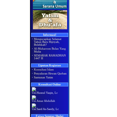
Informasi!
·
Mengucapkan Selamat
Tahun Baru Hijriyah,
Bolehkah?
·
Al-Muharrom Bulan Yang
Mulia
·
SEMARAK RAMADHAN
1447 H
Liputan Kegiatan
·
Konsultasi Islam
·
Penyaluran Hewan Qurban
·
Santunan Yatim
Konsultasi Online
Ust.Husnul Yaqin, Lc
Ust.Amar Abdullah
Ust.Saed As-Saedy, Lc
Fatwa Seputar Sholat