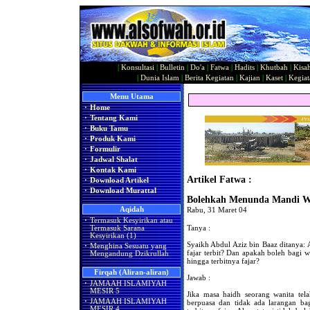
|
Konsultasi
|
Bulletin
|
Do'a
|
Fatwa
|
Hadits
|
Khutbah
|
Kisa
|
Dunia Islam
|
Berita Kegiatan
|
Kajian
|
Kaset
|
Kegiat
Menu Utama
·
Home
·
Tentang Kami
·
Buku Tamu
·
Produk Kami
·
Formulir
·
Jadwal Shalat
·
Kontak Kami
Artikel Fatwa :
·
Download Artikel
·
Download Murattal
Bolehkah Menunda Mandi Wa
Aqidah
Rabu, 31 Maret 04
·
Termasuk Kesyirikan atau
Tanya :
Termasuk Sarana
Kesyirikan (1)
Syaikh Abdul Aziz bin Baaz ditanya
·
Menghina Sesuatu yang
fajar terbit? Dan apakah boleh bagi
Mengandung Dzikrullah
hingga terbitnya fajar?
Firqah (Aliran-aliran)
Jawab :
·
JAMAAH ISLAMIYAH
MESIR 5
Jika masa haidh seorang wanita tel
·
JAMAAH ISLAMIYAH
berpuasa dan tidak ada larangan b
MESIR 4