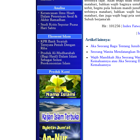
terbitnya fajar. Akan tetapi tidak b
matahari, bahkan wajib baginya untu
terbit, begitu pula hukum mandi junub
Analisa
terbitnya matahari, bahkan wajib b
·
Kerancauan Ilmu Hisab
matahari, dan juga wajib bagi pria un
Dalam Penentuan Awal &
Subuh berjama'ah
Akhir Ramadhan
·
Studi Kritis Seputar Puasa
Hit : 101256 |
Index Fatw
Hari Sabtu
|
I
Ekonomi Islam
Artikel lainnya:
·
KPR Bank Syariah
Ternyata Penuh Dengan
Jika Seorang Ragu Tentang Junu
Riba
Seorang Wanita Mendatangkan Ibu
·
Produk Al-Mudharabah
(Bagi Hasil) Dalam Islam
Wajib Mandikah Jika Seorang W
Sebagai Solusi
Kemaluannya atau Jika Seorang
Perekonomian Islam
Kemaluannya
Produk Kami