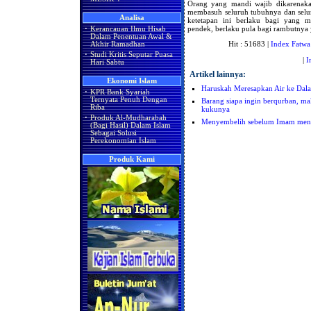
Orang yang mandi wajib dikarenakan
membasuh seluruh tubuhnya dan selur
Analisa
ketetapan ini berlaku bagi yang 
pendek, berlaku pula bagi rambutnya y
·
Kerancauan Ilmu Hisab
Dalam Penentuan Awal &
Hit : 51683 |
Index Fatwa
Akhir Ramadhan
·
Studi Kritis Seputar Puasa
|
I
Hari Sabtu
Artikel lainnya:
Ekonomi Islam
Haruskah Meresapkan Air ke Dal
·
KPR Bank Syariah
Ternyata Penuh Dengan
Barang siapa ingin berqurban, 
Riba
kukunya
·
Produk Al-Mudharabah
Menyembelih sebelum Imam men
(Bagi Hasil) Dalam Islam
Sebagai Solusi
Perekonomian Islam
Produk Kami