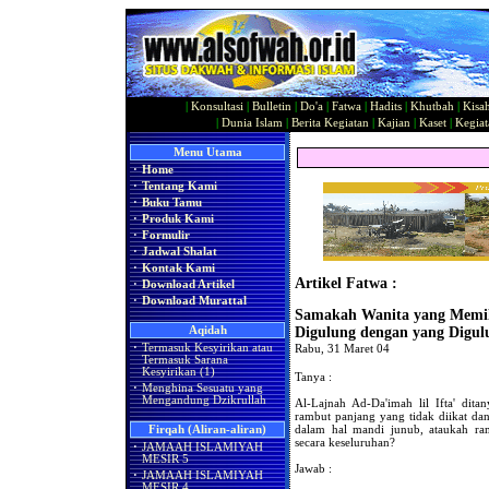
|
Konsultasi
|
Bulletin
|
Do'a
|
Fatwa
|
Hadits
|
Khutbah
|
Kisa
|
Dunia Islam
|
Berita Kegiatan
|
Kajian
|
Kaset
|
Kegiat
Menu Utama
·
Home
·
Tentang Kami
·
Buku Tamu
·
Produk Kami
·
Formulir
·
Jadwal Shalat
·
Kontak Kami
Artikel Fatwa :
·
Download Artikel
·
Download Murattal
Samakah Wanita yang Memil
Aqidah
Digulung dengan yang Digul
·
Termasuk Kesyirikan atau
Rabu, 31 Maret 04
Termasuk Sarana
Kesyirikan (1)
Tanya :
·
Menghina Sesuatu yang
Mengandung Dzikrullah
Al-Lajnah Ad-Da'imah lil Ifta' dit
rambut panjang yang tidak diikat da
dalam hal mandi junub, ataukah ram
Firqah (Aliran-aliran)
secara keseluruhan?
·
JAMAAH ISLAMIYAH
MESIR 5
Jawab :
·
JAMAAH ISLAMIYAH
MESIR 4