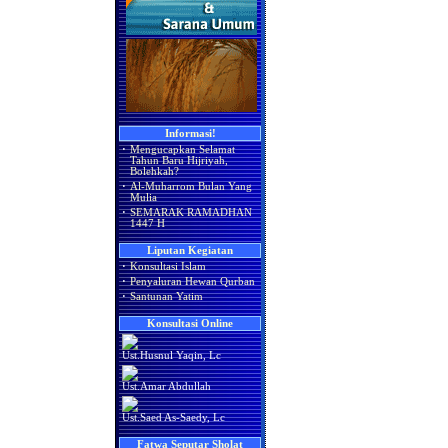
Informasi!
·
Mengucapkan Selamat
Tahun Baru Hijriyah,
Bolehkah?
·
Al-Muharrom Bulan Yang
Mulia
·
SEMARAK RAMADHAN
1447 H
Liputan Kegiatan
·
Konsultasi Islam
·
Penyaluran Hewan Qurban
·
Santunan Yatim
Konsultasi Online
Ust.Husnul Yaqin, Lc
Ust.Amar Abdullah
Ust.Saed As-Saedy, Lc
Fatwa Seputar Sholat