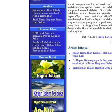
Kami menyesalkan hal ini masih serin
Analisa
melaksanakan qadha puasa itu, adal
ataupun karena kelalaian. Obat keb
·
Kerancauan Ilmu Hisab
kelalaian adalah bertaqwa kepada
Dalam Penentuan Awal &
Akhir Ramadhan
kepadaNya, takut terhadap siksa
mendatangkan keridaanNya. Hendakny
·
Studi Kritis Seputar Puasa
ampun atas apa yang telah diperbuatn
Hari Sabtu
yang telah ia tinggalkan karena h
dengan demikian terlepaslah ia dar
Ekonomi Islam
taubatnya itu
·
KPR Bank Syariah
Ternyata Penuh Dengan
Hit : 43731 |
Index Fatwa
Riba
|
·
Produk Al-Mudharabah
(Bagi Hasil) Dalam Islam
Artikel lainnya:
Sebagai Solusi
Perekonomian Islam
Bulan Ramadhan Kedua Telah Da
yang Lalu
Produk Kami
Di Depan Keluarganya Ia Berpua
sembunyi Ia Tidak Berpuasa Sel
Melepaskan Ikatan Rambut Untu