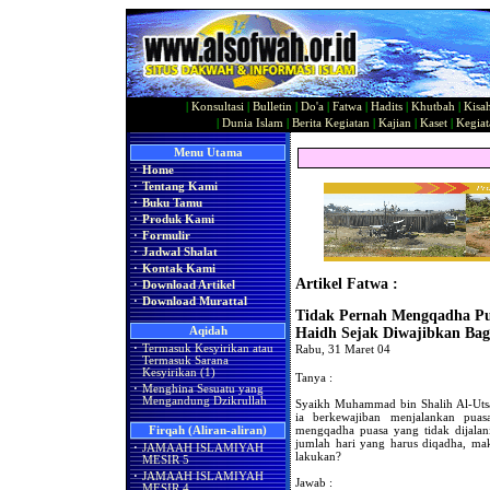
|
Konsultasi
|
Bulletin
|
Do'a
|
Fatwa
|
Hadits
|
Khutbah
|
Kisa
|
Dunia Islam
|
Berita Kegiatan
|
Kajian
|
Kaset
|
Kegiat
Menu Utama
·
Home
·
Tentang Kami
·
Buku Tamu
·
Produk Kami
·
Formulir
·
Jadwal Shalat
·
Kontak Kami
Artikel Fatwa :
·
Download Artikel
·
Download Murattal
Tidak Pernah Mengqadha Pu
Aqidah
Haidh Sejak Diwajibkan Bag
·
Termasuk Kesyirikan atau
Rabu, 31 Maret 04
Termasuk Sarana
Kesyirikan (1)
Tanya :
·
Menghina Sesuatu yang
Mengandung Dzikrullah
Syaikh Muhammad bin Shalih Al-Utsa
ia berkewajiban menjalankan puas
mengqadha puasa yang tidak dijalan
Firqah (Aliran-aliran)
jumlah hari yang harus diqadha, ma
·
JAMAAH ISLAMIYAH
lakukan?
MESIR 5
·
JAMAAH ISLAMIYAH
Jawab :
MESIR 4