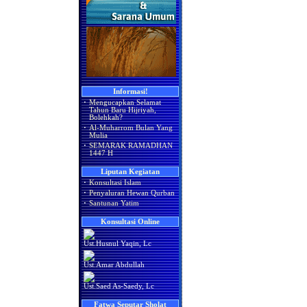
Informasi!
·
Mengucapkan Selamat
Tahun Baru Hijriyah,
Bolehkah?
·
Al-Muharrom Bulan Yang
Mulia
·
SEMARAK RAMADHAN
1447 H
Liputan Kegiatan
·
Konsultasi Islam
·
Penyaluran Hewan Qurban
·
Santunan Yatim
Konsultasi Online
Ust.Husnul Yaqin, Lc
Ust.Amar Abdullah
Ust.Saed As-Saedy, Lc
Fatwa Seputar Sholat