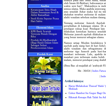
ditanya pada hari Iedul Adha, bukan
oleh Imam Al-Bukhari, bahwasanya ad
waktu sore hari”. Maksudnya ia mel
Analisa
semua ulama. Maka apabila seseorang m
·
Kerancauan Ilmu Hisab
atau sesudah Ashar maka hal itu ti
Dalam Penentuan Awal &
shahabat tersebut melontar di malam
Akhir Ramadhan
alaihi wasalam sebelum malam datang
·
Studi Kritis Seputar Puasa
Hari Sabtu
Tentang melontar Jumroh Aqobah s
perselisihan di kalangan ulama. Di 
Ekonomi Islam
pendapat cukup kuat. Pendapat lain
dilakukan keesokan harinya sesudah
·
KPR Bank Syariah
Ternyata Penuh Dengan
Melontar jumroh aqobah dilakukan ter
Riba
yang benar menurut sebagian ulama.
·
Produk Al-Mudharabah
Namun setiap Muslim hendaknya b
(Bagi Hasil) Dalam Islam
Sebagai Solusi
aqobah pada siang hari di hari Iedul
Perekonomian Islam
alaihi wasalam dan sebagaimana d
melontar tiga Jumroh pada hari-ha
matahari terbenam. Lalu, apabila 
Produk Kami
matahari pun terbenam maka boleh m
malam, menurut pendapat yang shahih
(Ibnu Baz: al-majallah al-’arabiyah 95. 
Hit : 36454 |
Index Fatwa
|
Inde
Artikel lainnya:
Harus Melakukan Thawaf Wada’ (
Mekkah
Cukur Rambut Itu Gugur Bagi Or
Hikmah Kenapa Hak Talak Itu Ada