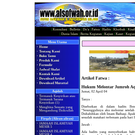
|
Konsultasi
|
Bulletin
|
Do'a
|
Fatwa
|
Hadits
|
Khutbah
|
Kisa
|
Dunia Islam
|
Berita Kegiatan
|
Kajian
|
Kaset
|
Kegiat
Menu Utama
·
Home
·
Tentang Kami
·
Buku Tamu
·
Produk Kami
·
Formulir
·
Jadwal Shalat
·
Kontak Kami
Artikel Fatwa :
·
Download Artikel
·
Download Murattal
Hukum Melontar Jumroh Aq
Aqidah
Jumat, 02 April 04
·
Termasuk Kesyirikan atau
Tanya :
Termasuk Sarana
Kesyirikan (1)
Disebutkan di dalam hadits Ibn
·
Menghina Sesuatu yang
“Sesungguhnya aku melontar setelah 
Mengandung Dzikrullah
Dishahihkan oleh Imam Baihaqi. Apak
sesudah matahari terbenam pada hari 
Firqah (Aliran-aliran)
·
JAMAAH ISLAMIYAH
Jawab :
MESIR 5
·
JAMAAH ISLAMIYAH
Ada hadits yang menyebutkan bah
MESIR 4