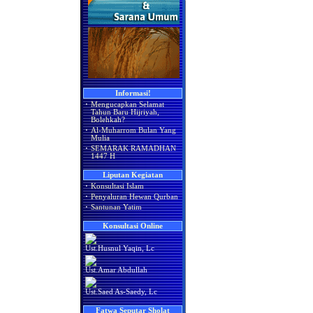
Informasi!
·
Mengucapkan Selamat
Tahun Baru Hijriyah,
Bolehkah?
·
Al-Muharrom Bulan Yang
Mulia
·
SEMARAK RAMADHAN
1447 H
Liputan Kegiatan
·
Konsultasi Islam
·
Penyaluran Hewan Qurban
·
Santunan Yatim
Konsultasi Online
Ust.Husnul Yaqin, Lc
Ust.Amar Abdullah
Ust.Saed As-Saedy, Lc
Fatwa Seputar Sholat