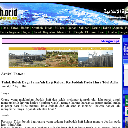
n
|
Do'a
|
Fatwa
|
Hadits
|
Khutbah
|
Kisah
|
Mu'jizat
|
Qur'an
|
Sakinah
|
Tarikh
|
Tokoh
|
Aqidah
|
Fi
|
Berita Kegiatan
|
Kajian
|
Kaset
|
Kegiatan
|
Materi KIT
|
Firqah
|
Ekonomi Islam
|
Analisa
|
Seny
Mengucapkan Sela
Ju
Hi
Hit
On
Artikel Fatwa :
Tidak Boleh Bagi Jama’ah Haji Keluar Ke Jeddah Pada Hari ‘Idul Adha
Jumat, 02 April 04
Tanya :
Orang yang melakukan ibadah haji dan telah melontar jumroh ula, lalu pergi untuk
menyembelih hewan hadyu (korban wajib), namun karena harganya sangat mahal maka
ia pergi dari Mina menuju kota Jeddah dan di sana ia membeli hewan hadyu lalu
menyembelihnya. Apakah sah atau tidak?
Jawab :
Pertama, Tidak boleh bagi orang yang sedang beribadah haji keluar menuju Jeddah pada
hari ‘Idul Adha.
Kedua, Membeli binatang korban wajib (hadyu) di luar batas tanah suci, seperti Jeddah