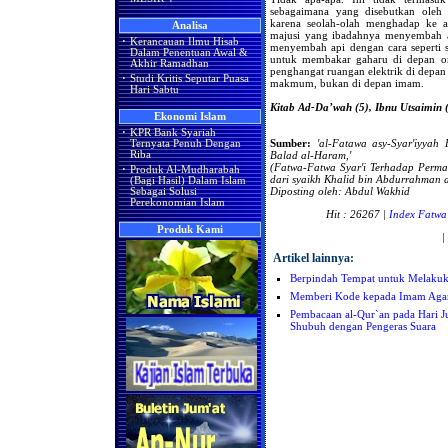
sebagaimana yang disebutkan oleh
karena seolah-olah menghadap ke a
Analisa
majusi yang ibadahnya menyembah ap
·
Kerancauan Ilmu Hisab
menyembah api dengan cara seperti 
Dalam Penentuan Awal &
untuk membakar gaharu di depan or
Akhir Ramadhan
penghangat ruangan elektrik di depan 
·
Studi Kritis Seputar Puasa
makmum, bukan di depan imam.
Hari Sabtu
Kitab Ad-Da’wah (5), Ibnu Utsaimin 
Ekonomi Islam
·
KPR Bank Syariah
Sumber:
'al-Fatawa asy-Syar'iyyah
Ternyata Penuh Dengan
Riba
Balad al-Haram,'
(Fatwa-Fatwa Syar'i Terhadap Perm
·
Produk Al-Mudharabah
dari
syaikh Khalid bin Abdurrahman al
(Bagi Hasil) Dalam Islam
Diposting oleh: Abdul Wakhid
Sebagai Solusi
Perekonomian Islam
Hit : 26267 |
Index Fatwa
Produk Kami
|
Artikel lainnya:
Berpindah Tempat untuk Melakuk
Memberi Kode kepada Imam Ag
Pembacaan al-Qur`an pada Hari 
Shubuh dengan Pengeras Suara