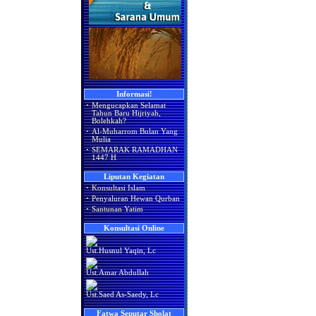
Informasi!
·
Mengucapkan Selamat
Tahun Baru Hijriyah,
Bolehkah?
·
Al-Muharrom Bulan Yang
Mulia
·
SEMARAK RAMADHAN
1447 H
Liputan Kegiatan
·
Konsultasi Islam
·
Penyaluran Hewan Qurban
·
Santunan Yatim
Konsultasi Online
Ust.Husnul Yaqin, Lc
Ust.Amar Abdullah
Ust.Saed As-Saedy, Lc
Fatwa Seputar Sholat