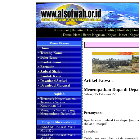
|
Konsultasi
|
Bulletin
|
Do'a
|
Fatwa
|
Hadits
|
Khutbah
|
Kisa
|
Dunia Islam
|
Berita Kegiatan
|
Kajian
|
Kaset
|
Kegiat
Menu Utama
·
Home
·
Tentang Kami
·
Buku Tamu
·
Produk Kami
·
Formulir
·
Jadwal Shalat
·
Kontak Kami
Artikel Fatwa :
·
Download Artikel
·
Download Murattal
Menempatkan Dupa di Depan
Aqidah
Selasa, 15 Februari 22
·
Termasuk Kesyirikan atau
Termasuk Sarana
Kesyirikan (1)
·
Menghina Sesuatu yang
Pertanyaan:
Mengandung Dzikrullah
Apa hukum meletakkan dupa (tempat
Firqah (Aliran-aliran)
shalat di masjid?
·
JAMAAH ISLAMIYAH
MESIR 5
Jawaban:
·
JAMAAH ISLAMIYAH
MESIR 4
Tidak apa-apa. Ini tidak termasu