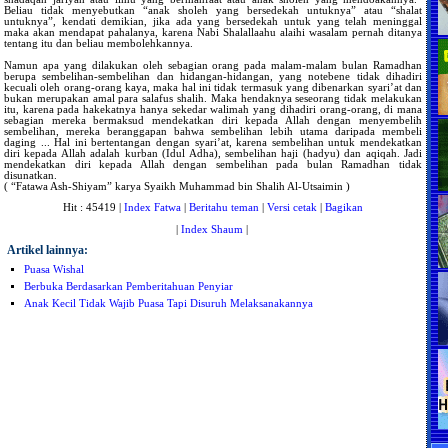
Beliau tidak menyebutkan “anak sholeh yang bersedekah untuknya” atau “shalat
untuknya”, kendati demikian, jika ada yang bersedekah untuk yang telah meninggal
maka akan mendapat pahalanya, karena Nabi Shalallaahu alaihi wasalam pernah ditanya
tentang itu dan beliau membolehkannya.
Namun apa yang dilakukan oleh sebagian orang pada malam-malam bulan Ramadhan
berupa sembelihan-sembelihan dan hidangan-hidangan, yang notebene tidak dihadiri
kecuali oleh orang-orang kaya, maka hal ini tidak termasuk yang dibenarkan syari’at dan
bukan merupakan amal para salafus shalih. Maka hendaknya seseorang tidak melakukan
itu, karena pada hakekatnya hanya sekedar walimah yang dihadiri orang-orang, di mana
sebagian mereka bermaksud mendekatkan diri kepada Allah dengan menyembelih
sembelihan, mereka beranggapan bahwa sembelihan lebih utama daripada membeli
daging ... Hal ini bertentangan dengan syari’at, karena sembelihan untuk mendekatkan
diri kepada Allah adalah kurban (Idul Adha), sembelihan haji (hadyu) dan aqiqah. Jadi
mendekatkan diri kepada Allah dengan sembelihan pada bulan Ramadhan tidak
disunatkan.
( “Fatawa Ash-Shiyam” karya Syaikh Muhammad bin Shalih Al-Utsaimin )
Hit : 45419 |
Index Fatwa
|
Beritahu teman
|
Versi cetak
|
Bagikan
|
Index Shaum
|
Artikel lainnya:
Puasa Wishal
Berbuka Berdasarkan Pemberitahuan Penyiar
Anak Kecil Tidak Wajib Puasa Tapi Disuruh Melaksanakannya