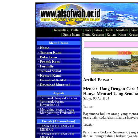
|
Konsultasi
|
Bulletin
|
Do'a
|
Fatwa
|
Hadits
|
Khutbah
|
Kisa
|
Dunia Islam
|
Berita Kegiatan
|
Kajian
|
Kaset
|
Kegiat
Menu Utama
·
Home
·
Tentang Kami
·
Buku Tamu
·
Produk Kami
·
Formulir
·
Jadwal Shalat
·
Kontak Kami
Artikel Fatwa :
·
Download Artikel
·
Download Murattal
Mencari Uang Dengan Cara 
Aqidah
Hanya Mencari Uang Semat
·
Termasuk Kesyirikan atau
Sabtu, 03 April 04
Termasuk Sarana
Kesyirikan (1)
Tanya :
·
Menghina Sesuatu yang
Mengandung Dzikrullah
Bagaimana hukum orang yang mencar
orang lain, sedangkan niatnya hany
Firqah (Aliran-aliran)
Jawab :
·
JAMAAH ISLAMIYAH
MESIR 5
Para ulama berkata: Seseorang yang
·
JAMAAH ISLAMIYAH
dan keuntungan dunia hukumnya adala
MESIR 4