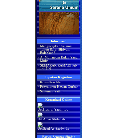
Informasi!
·
Mengucapkan Selamat
Tahun Baru Hijriyah,
Bolehkah?
·
Al-Muharrom Bulan Yang
Mulia
·
SEMARAK RAMADHAN
1447 H
Liputan Kegiatan
·
Konsultasi Islam
·
Penyaluran Hewan Qurban
·
Santunan Yatim
Konsultasi Online
Ust.Husnul Yaqin, Lc
Ust.Amar Abdullah
Ust.Saed As-Saedy, Lc
Fatwa Seputar Sholat