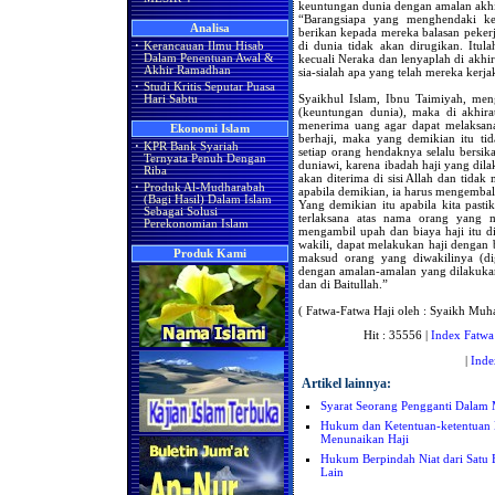
keuntungan dunia dengan amalan akhir
“Barangsiapa yang menghendaki ke
Analisa
berikan kepada mereka balasan peke
di dunia tidak akan dirugikan. Itul
·
Kerancauan Ilmu Hisab
kecuali Neraka dan lenyaplah di akhir
Dalam Penentuan Awal &
Akhir Ramadhan
sia-sialah apa yang telah mereka kerj
·
Studi Kritis Seputar Puasa
Syaikhul Islam, Ibnu Taimiyah, men
Hari Sabtu
(keuntungan dunia), maka di akhira
menerima uang agar dapat melaksana
Ekonomi Islam
berhaji, maka yang demikian itu ti
·
KPR Bank Syariah
setiap orang hendaknya selalu bers
Ternyata Penuh Dengan
duniawi, karena ibadah haji yang dila
Riba
akan diterima di sisi Allah dan tida
·
Produk Al-Mudharabah
apabila demikian, ia harus mengemba
(Bagi Hasil) Dalam Islam
Yang demikian itu apabila kita pasti
Sebagai Solusi
terlaksana atas nama orang yang m
Perekonomian Islam
mengambil upah dan biaya haji itu 
wakili, dapat melakukan haji dengan
Produk Kami
maksud orang yang diwakilinya (dig
dengan amalan-amalan yang dilakukan
dan di Baitullah.”
( Fatwa-Fatwa Haji oleh : Syaikh Muh
Hit : 35556 |
Index Fatwa
|
Inde
Artikel lainnya:
Syarat Seorang Pengganti Dalam 
Hukum dan Ketentuan-ketentuan
Menunaikan Haji
Hukum Berpindah Niat dari Satu 
Lain