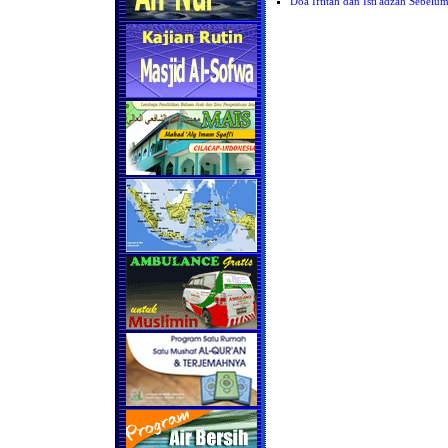
Doa Iftitah dan Isti'adzah Sebel