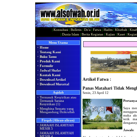
|
Konsultasi
|
Bulletin
|
Do'a
|
Fatwa
|
Hadits
|
Khutbah
|
Kisa
|
Dunia Islam
|
Berita Kegiatan
|
Kajian
|
Kaset
|
Kegiat
Menu Utama
·
Home
·
Tentang Kami
·
Buku Tamu
·
Produk Kami
·
Formulir
·
Jadwal Shalat
·
Kontak Kami
Artikel Fatwa :
·
Download Artikel
·
Download Murattal
Panas Matahari Tidak Mengh
Aqidah
Senin, 23 April 12
·
Termasuk Kesyirikan atau
Pertanya
Termasuk Sarana
Kesyirikan (1)
Saya mem
·
Menghina Sesuatu yang
menggen
Mengandung Dzikrullah
maka ak
terik ma
Firqah (Aliran-aliran)
dengannya
·
JAMAAH ISLAMIYAH
MESIR 5
Jawab:
·
JAMAAH ISLAMIYAH
MESIR 4