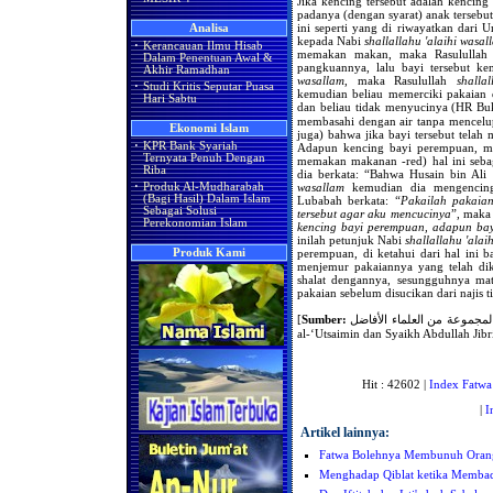
Jika kencing tersebut adalah kencin
padanya (dengan syarat) anak terseb
ini seperti yang di riwayatkan dari
Analisa
kepada Nabi
shallallahu 'alaihi wasal
·
Kerancauan Ilmu Hisab
memakan makan, maka Rasululla
Dalam Penentuan Awal &
pangkuannya, lalu bayi tersebut k
Akhir Ramadhan
wasallam
, maka Rasulullah
shalla
·
Studi Kritis Seputar Puasa
kemudian beliau memerciki pakaian d
Hari Sabtu
dan beliau tidak menyucinya (HR Bukhari da
membasahi dengan air tanpa mencelup
Ekonomi Islam
juga) bahwa jika bayi tersebut tela
·
KPR Bank Syariah
Adapun kencing bayi perempuan, ma
Ternyata Penuh Dengan
memakan makanan -red) hal ini sebag
Riba
dia berkata: “Bahwa Husain bin Ali
wasallam
kemudian dia mengencing
·
Produk Al-Mudharabah
(Bagi Hasil) Dalam Islam
Lubabah berkata:
“Pakailah pakaian
Sebagai Solusi
tersebut agar aku mencucinya
”, maka 
Perekonomian Islam
kencing bayi perempuan, adapun bayi
inilah petunjuk Nabi
shallallahu 'alai
perempuan, di ketahui dari hal ini
Produk Kami
menjemur pakaiannya yang telah dik
shalat dengannya, sesungguhnya mat
pakaian sebelum disucikan dari najis t
[
Sumber:
فتاوى إسلامية لمجموعة من العلماء الأفاضل, Syaikh bin Baz, Syaikh Muhammad
al-‘Utsaimin dan Syaikh Abdullah Jib
Hit : 42602 |
Index Fatwa
|
I
Artikel lainnya:
Fatwa Bolehnya Membunuh Oran
Menghadap Qiblat ketika Membac