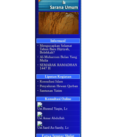
Informasi!
·
Mengucapkan Selamat
Tahun Baru Hijriyah,
Bolehkah?
·
Al-Muharrom Bulan Yang
Mulia
·
SEMARAK RAMADHAN
1447 H
Liputan Kegiatan
·
Konsultasi Islam
·
Penyaluran Hewan Qurban
·
Santunan Yatim
Konsultasi Online
Ust.Husnul Yaqin, Lc
Ust.Amar Abdullah
Ust.Saed As-Saedy, Lc
Fatwa Seputar Sholat