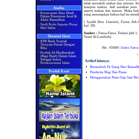
tidak mewakili makan dan minum. Jeni
maupun makna. Jadi suntikan jenis
Analisa
seperti makan dan minum. Maka huku
·
Kerancauan Ilmu Hisab
yang menetapkan bahwa hal itu memb
Dalam Penentuan Awal &
Akhir Ramadhan
(
Syaikh Ibnu Utsaimin, Fatwa Ash
·
Studi Kritis Seputar Puasa
hal. 58
)
Hari Sabtu
Sumber :
Fatwa-Fatwa Terkini jilid 1,
Ekonomi Islam
Yusuf Al-Lomboky
·
KPR Bank Syariah
Ternyata Penuh Dengan
Hit : 45068 |
Index Fatwa
Riba
·
Produk Al-Mudharabah
|
(Bagi Hasil) Dalam Islam
Sebagai Solusi
Artikel lainnya:
Perekonomian Islam
Bersetubuh Di Siang Hari Ramadh
Produk Kami
Penderita Mag Dan Puasa
Menggunakan Pasta Gigi Saat Ber