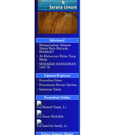
Informasi!
·
Mengucapkan Selamat
Tahun Baru Hijriyah,
Bolehkah?
·
Al-Muharrom Bulan Yang
Mulia
·
SEMARAK RAMADHAN
1447 H
Liputan Kegiatan
·
Konsultasi Islam
·
Penyaluran Hewan Qurban
·
Santunan Yatim
Konsultasi Online
Ust.Husnul Yaqin, Lc
Ust.Amar Abdullah
Ust.Saed As-Saedy, Lc
Fatwa Seputar Sholat