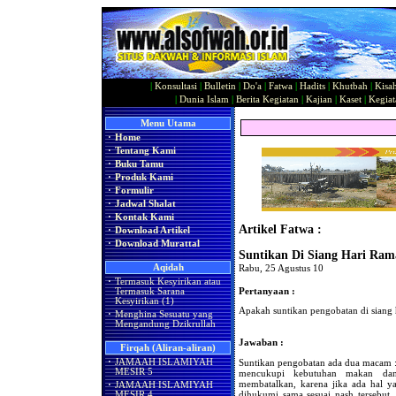
|
Konsultasi
|
Bulletin
|
Do'a
|
Fatwa
|
Hadits
|
Khutbah
|
Kisa
|
Dunia Islam
|
Berita Kegiatan
|
Kajian
|
Kaset
|
Kegiat
Menu Utama
·
Home
·
Tentang Kami
·
Buku Tamu
·
Produk Kami
·
Formulir
·
Jadwal Shalat
·
Kontak Kami
Artikel Fatwa :
·
Download Artikel
·
Download Murattal
Suntikan Di Siang Hari Ra
Aqidah
Rabu, 25 Agustus 10
·
Termasuk Kesyirikan atau
Pertanyaan :
Termasuk Sarana
Kesyirikan (1)
Apakah suntikan pengobatan di siang
·
Menghina Sesuatu yang
Mengandung Dzikrullah
Jawaban :
Firqah (Aliran-aliran)
Suntikan pengobatan ada dua macam 
·
JAMAAH ISLAMIYAH
MESIR 5
mencukupi kebutuhan makan da
membatalkan, karena jika ada hal y
·
JAMAAH ISLAMIYAH
dihukumi sama sesuai nash tersebut
MESIR 4