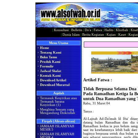
|
Konsultasi
|
Bulletin
|
Do'a
|
Fatwa
|
Hadits
|
Khutbah
|
Kisa
|
Dunia Islam
|
Berita Kegiatan
|
Kajian
|
Kaset
|
Kegiat
Menu Utama
·
Home
·
Tentang Kami
·
Buku Tamu
·
Produk Kami
·
Formulir
·
Jadwal Shalat
·
Kontak Kami
Artikel Fatwa :
·
Download Artikel
·
Download Murattal
Tidak Berpuasa Selama Dua
Aqidah
Pada Ramadhan Ketiga Ia Be
·
Termasuk Kesyirikan atau
untuk Dua Ramadhan yang T
Termasuk Sarana
Rabu, 31 Maret 04
Kesyirikan (1)
·
Menghina Sesuatu yang
Tanya :
Mengandung Dzikrullah
Al-Lajnah Ad-Da'imah lil Ifta' dita
Firqah (Aliran-aliran)
datang bulan Ramadhan dan dia ta
Ramadhan kedua ia pun belum sangg
·
JAMAAH ISLAMIYAH
saat itu kesehatannya lebih baik da
MESIR 5
baginya berpuasa untuk dua bulan ya
·
JAMAAH ISLAMIYAH
saja sebagai penggantinya, perlu dik
MESIR 4