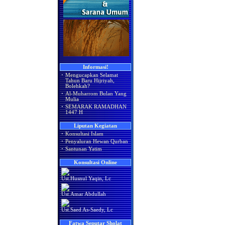
Informasi!
·
Mengucapkan Selamat
Tahun Baru Hijriyah,
Bolehkah?
·
Al-Muharrom Bulan Yang
Mulia
·
SEMARAK RAMADHAN
1447 H
Liputan Kegiatan
·
Konsultasi Islam
·
Penyaluran Hewan Qurban
·
Santunan Yatim
Konsultasi Online
Ust.Husnul Yaqin, Lc
Ust.Amar Abdullah
Ust.Saed As-Saedy, Lc
Fatwa Seputar Sholat