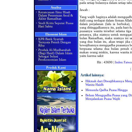
pada setiap bulannya dalam setiap tah
Analisa
Jawab :
·
Kerancauan Ilmu Hisab
Dalam Penentuan Awal &
Yang wajib baginya adalah mengqadh
Akhir Ramadhan
dalil yang terdapat dalam firman Alla
·
Studi Kritis Seputar Puasa
dalam perjalanan (lalu ia berbuka),
Hari Sabtu
yang ditinggalkannya itu, pada hari-
puasanya wanita tersebut selama tiga
penanya, jika niatnya untuk mengqad
Ekonomi Islam
bulan Ramadhan, maka niatnya ini sa
·
KPR Bank Syariah
yang dua bulan itu, akan tetapi jika
Ternyata Penuh Dengan
kewajibannya mengqadha puasanya bera
Riba
berpuasa selama dua bulan penuh 
·
Produk Al-Mudharabah
makan orang miskin, karena wanita 
(Bagi Hasil) Dalam Islam
yaitu karena sakit
Sebagai Solusi
Perekonomian Islam
Hit : 43690 |
Index Fatwa
Produk Kami
|
Artikel lainnya:
Hikmah dari Diwajibkannya Meng
Wanita Haidh
Menunda Qadha Puasa Hingga
Belum Mengqadha Puasa yang Dit
Menjalankan Puasa Wajib