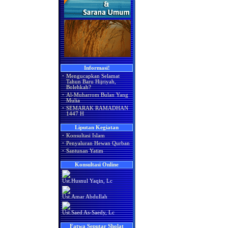
Informasi!
·
Mengucapkan Selamat
Tahun Baru Hijriyah,
Bolehkah?
·
Al-Muharrom Bulan Yang
Mulia
·
SEMARAK RAMADHAN
1447 H
Liputan Kegiatan
·
Konsultasi Islam
·
Penyaluran Hewan Qurban
·
Santunan Yatim
Konsultasi Online
Ust.Husnul Yaqin, Lc
Ust.Amar Abdullah
Ust.Saed As-Saedy, Lc
Fatwa Seputar Sholat