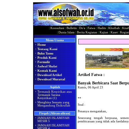
|
Konsultasi
|
Bulletin
|
Do'a
|
Fatwa
|
Hadits
|
Khutbah
|
Kisa
|
Dunia Islam
|
Berita Kegiatan
|
Kajian
|
Kaset
|
Kegiat
Menu Utama
·
Home
·
Tentang Kami
·
Buku Tamu
·
Produk Kami
·
Formulir
·
Jadwal Shalat
·
Kontak Kami
Artikel Fatwa :
·
Download Artikel
·
Download Murattal
Banyak Berbicara Saat Berp
Aqidah
Kamis, 06 April 23
·
Termasuk Kesyirikan atau
Termasuk Sarana
**
Kesyirikan (1)
·
Menghina Sesuatu yang
Soal :
Mengandung Dzikrullah
Penanya mengatakan,
Firqah (Aliran-aliran)
Seseorang tengah berpuasa, semen
·
JAMAAH ISLAMIYAH
pembicaraan yang tidak ada faedahnya
MESIR 5
·
JAMAAH ISLAMIYAH
MESIR 4