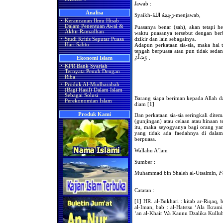
Jawab :
Analisa
Syaikh-رَحِمَهُ اللهُ-menjawab,
·
Kerancauan Ilmu Hisab
Dalam Penentuan Awal &
Puasanya benar (sah), akan tetapi 
Akhir Ramadhan
waktu puasanya tersebut dengan ber
dzikir dan lain sebagainya.
·
Studi Kritis Seputar Puasa
Adapun perkataan sia-sia, maka hal 
Hari Sabtu
tengah berpuasa atau pun tidak sedang berpuasa
وَسَلَّمَ-,
Ekonomi Islam
·
KPR Bank Syariah
Ternyata Penuh Dengan
Riba
·
Produk Al-Mudharabah
(Bagi Hasil) Dalam Islam
Sebagai Solusi
Barang siapa beriman kepada Allah da
Perekonomian Islam
diam [1]
Produk Kami
Dan perkataan sia-sia seringkali dit
(gunjingan) atau celaan atau hinaan t
itu, maka seyogyanya bagi orang yang
yang tidak ada faedahnya di dalam
berpuasa.
Wallahu A’lam
Sumber :
Muhammad bin Shaleh al-Utsaimin,
F
Catatan :
[1] HR. al-Bukhari : kitab ar-Riqaq, 
al-Iman, bab : al-Hatstsu ‘Ala Ikra
‘an al-Khair Wa Kaunu Dzalika Kullu