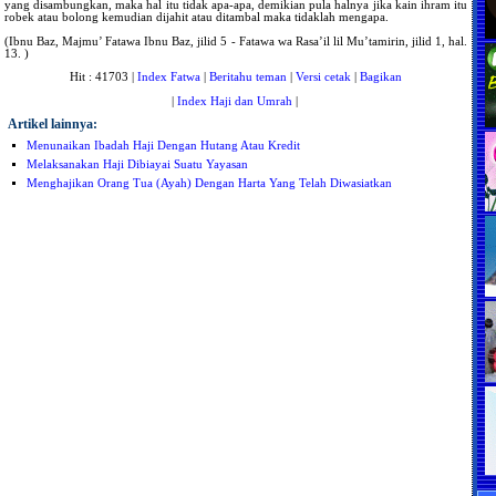
yang disambungkan, maka hal itu tidak apa-apa, demikian pula halnya jika kain ihram itu
robek atau bolong kemudian dijahit atau ditambal maka tidaklah mengapa.
(Ibnu Baz, Majmu’ Fatawa Ibnu Baz, jilid 5 - Fatawa wa Rasa’il lil Mu’tamirin, jilid 1, hal.
13. )
Hit : 41703 |
Index Fatwa
|
Beritahu teman
|
Versi cetak
|
Bagikan
|
Index Haji dan Umrah
|
Artikel lainnya:
Menunaikan Ibadah Haji Dengan Hutang Atau Kredit
Melaksanakan Haji Dibiayai Suatu Yayasan
Menghajikan Orang Tua (Ayah) Dengan Harta Yang Telah Diwasiatkan