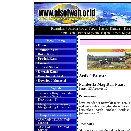
|
Konsultasi
|
Bulletin
|
Do'a
|
Fatwa
|
Hadits
|
Khutbah
|
Kisa
|
Dunia Islam
|
Berita Kegiatan
|
Kajian
|
Kaset
|
Kegiat
Menu Utama
·
Home
·
Tentang Kami
·
Buku Tamu
·
Produk Kami
·
Formulir
·
Jadwal Shalat
·
Kontak Kami
Artikel Fatwa :
·
Download Artikel
·
Download Murattal
Penderita Mag Dan Puasa
Aqidah
Senin, 23 Agustus 10
·
Termasuk Kesyirikan atau
Pertanyaan :
Termasuk Sarana
Kesyirikan (1)
Saya menderita penyakit mag, para d
·
Menghina Sesuatu yang
tapi saya tidak mengindahkan saran m
Mengandung Dzikrullah
bertambah parah. Apakah berdosa
(tebusannya) ?
Firqah (Aliran-aliran)
·
JAMAAH ISLAMIYAH
MESIR 5
Jawaban :
·
JAMAAH ISLAMIYAH
Jika puasa itu memberatkan bagi an
MESIR 4