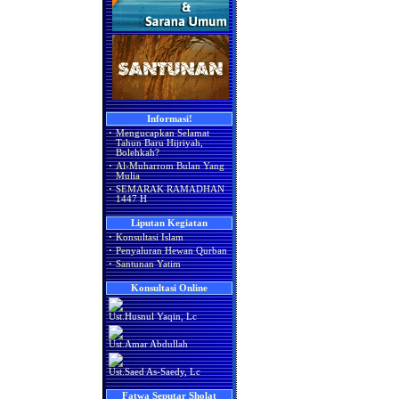
Informasi!
·
Mengucapkan Selamat
Tahun Baru Hijriyah,
Bolehkah?
·
Al-Muharrom Bulan Yang
Mulia
·
SEMARAK RAMADHAN
1447 H
Liputan Kegiatan
·
Konsultasi Islam
·
Penyaluran Hewan Qurban
·
Santunan Yatim
Konsultasi Online
Ust.Husnul Yaqin, Lc
Ust.Amar Abdullah
Ust.Saed As-Saedy, Lc
Fatwa Seputar Sholat