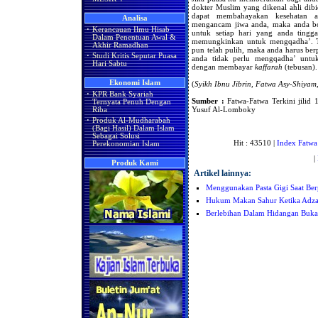
dokter Muslim yang dikenal ahli dib
dapat membahayakan kesehatan 
Analisa
mengancam jiwa anda, maka anda b
·
Kerancauan Ilmu Hisab
untuk setiap hari yang anda tingg
Dalam Penentuan Awal &
memungkinkan untuk mengqadha’. Ta
Akhir Ramadhan
pun telah pulih, maka anda harus berp
·
Studi Kritis Seputar Puasa
anda tidak perlu mengqadha’ untu
Hari Sabtu
dengan membayar
kaffarah
(tebusan).
Ekonomi Islam
(
Syikh Ibnu Jibrin, Fatwa Asy-Shiya
·
KPR Bank Syariah
Sumber :
Fatwa-Fatwa Terkini jilid 1
Ternyata Penuh Dengan
Yusuf Al-Lomboky
Riba
·
Produk Al-Mudharabah
(Bagi Hasil) Dalam Islam
Sebagai Solusi
Hit : 43510 |
Index Fatwa
Perekonomian Islam
|
Produk Kami
Artikel lainnya:
Menggunakan Pasta Gigi Saat Ber
Hukum Makan Sahur Ketika Adzan
Berlebihan Dalam Hidangan Buka