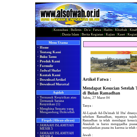
|
Konsultasi
|
Bulletin
|
Do'a
|
Fatwa
|
Hadits
|
Khutbah
|
Kisa
|
Dunia Islam
|
Berita Kegiatan
|
Kajian
|
Kaset
|
Kegiat
Menu Utama
·
Home
·
Tentang Kami
·
Buku Tamu
·
Produk Kami
·
Formulir
·
Jadwal Shalat
·
Kontak Kami
Artikel Fatwa :
·
Download Artikel
·
Download Murattal
Mendapat Kesucian Setelah 
Aqidah
di Bulan Ramadhan
·
Termasuk Kesyirikan atau
Sabtu, 27 Maret 04
Termasuk Sarana
Kesyirikan (1)
Tanya :
·
Menghina Sesuatu yang
Mengandung Dzikrullah
Al-Lajnah Ad-Da'imah lil Ifta' ditany
sebelum Ramadhan, tepatnya tuju
Ramadhan ia telah mendapat kesucia
Firqah (Aliran-aliran)
Ataukah ia harus mengqadha puasa
·
JAMAAH ISLAMIYAH
menjalankan puasa itu karena ia telah 
MESIR 5
·
JAMAAH ISLAMIYAH
Jawab :
MESIR 4