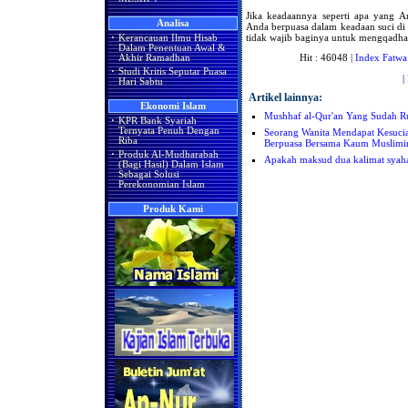
Jika keadaannya seperti apa yang A
Analisa
Anda berpuasa dalam keadaan suci di 
tidak wajib baginya untuk mengqadha 
·
Kerancauan Ilmu Hisab
Dalam Penentuan Awal &
Hit : 46048 |
Index Fatwa
Akhir Ramadhan
·
Studi Kritis Seputar Puasa
|
Hari Sabtu
Artikel lainnya:
Ekonomi Islam
Mushhaf al-Qur'an Yang Sudah R
·
KPR Bank Syariah
Ternyata Penuh Dengan
Seorang Wanita Mendapat Kesucia
Riba
Berpuasa Bersama Kaum Muslimin,
·
Produk Al-Mudharabah
Apakah maksud dua kalimat syaha
(Bagi Hasil) Dalam Islam
Sebagai Solusi
Perekonomian Islam
Produk Kami