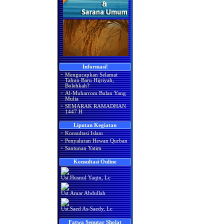
Informasi!
·
Mengucapkan Selamat
Tahun Baru Hijriyah,
Bolehkah?
·
Al-Muharrom Bulan Yang
Mulia
·
SEMARAK RAMADHAN
1447 H
Liputan Kegiatan
·
Konsultasi Islam
·
Penyaluran Hewan Qurban
·
Santunan Yatim
Konsultasi Online
Ust.Husnul Yaqin, Lc
Ust.Amar Abdullah
Ust.Saed As-Saedy, Lc
Fatwa Seputar Sholat