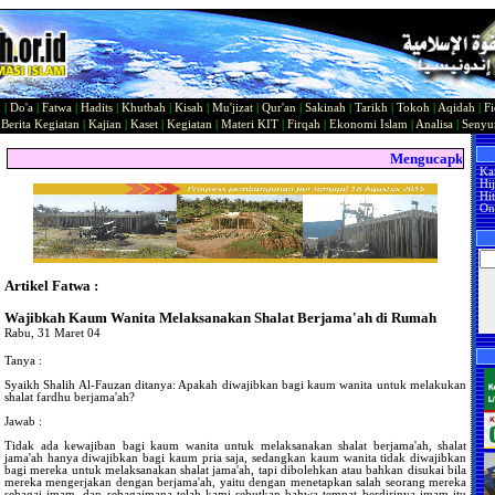
n
|
Do'a
|
Fatwa
|
Hadits
|
Khutbah
|
Kisah
|
Mu'jizat
|
Qur'an
|
Sakinah
|
Tarikh
|
Tokoh
|
Aqidah
|
Fi
|
Berita Kegiatan
|
Kajian
|
Kaset
|
Kegiatan
|
Materi KIT
|
Firqah
|
Ekonomi Islam
|
Analisa
|
Seny
Mengucapkan Sela
Ka
Hi
Hit
On
Artikel Fatwa :
Wajibkah Kaum Wanita Melaksanakan Shalat Berjama'ah di Rumah
Rabu, 31 Maret 04
Tanya :
Syaikh Shalih Al-Fauzan ditanya: Apakah diwajibkan bagi kaum wanita untuk melakukan
shalat fardhu berjama'ah?
Jawab :
Tidak ada kewajiban bagi kaum wanita untuk melaksanakan shalat berjama'ah, shalat
jama'ah hanya diwajibkan bagi kaum pria saja, sedangkan kaum wanita tidak diwajibkan
bagi mereka untuk melaksanakan shalat jama'ah, tapi dibolehkan atau bahkan disukai bila
mereka mengerjakan dengan berjama'ah, yaitu dengan menetapkan salah seorang mereka
sebagai imam, dan sebagaimana telah kami sebutkan bahwa tempat berdirinya imam itu