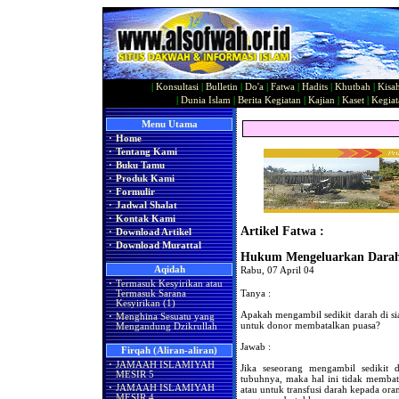
|
Konsultasi
|
Bulletin
|
Do'a
|
Fatwa
|
Hadits
|
Khutbah
|
Kisa
|
Dunia Islam
|
Berita Kegiatan
|
Kajian
|
Kaset
|
Kegiat
Menu Utama
·
Home
·
Tentang Kami
·
Buku Tamu
·
Produk Kami
·
Formulir
·
Jadwal Shalat
·
Kontak Kami
Artikel Fatwa :
·
Download Artikel
·
Download Murattal
Hukum Mengeluarkan Darah 
Aqidah
Rabu, 07 April 04
·
Termasuk Kesyirikan atau
Tanya :
Termasuk Sarana
Kesyirikan (1)
Apakah mengambil sedikit darah di s
·
Menghina Sesuatu yang
untuk donor membatalkan puasa?
Mengandung Dzikrullah
Jawab :
Firqah (Aliran-aliran)
·
JAMAAH ISLAMIYAH
Jika seseorang mengambil sedikit
MESIR 5
tubuhnya, maka hal ini tidak membat
·
JAMAAH ISLAMIYAH
atau untuk transfusi darah kepada or
MESIR 4