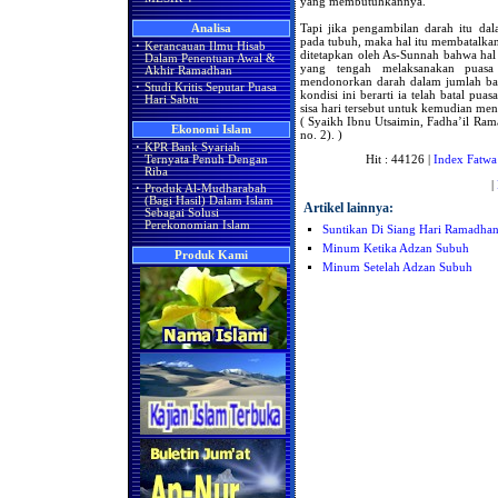
yang membutuhkannya.
Tapi jika pengambilan darah itu d
Analisa
pada tubuh, maka hal itu membatalkan
·
Kerancauan Ilmu Hisab
ditetapkan oleh As-Sunnah bahwa hal 
Dalam Penentuan Awal &
yang tengah melaksanakan puasa 
Akhir Ramadhan
mendonorkan darah dalam jumlah bany
·
Studi Kritis Seputar Puasa
kondisi ini berarti ia telah batal p
Hari Sabtu
sisa hari tersebut untuk kemudian men
( Syaikh Ibnu Utsaimin, Fadha’il Ram
Ekonomi Islam
no. 2). )
·
KPR Bank Syariah
Hit : 44126 |
Index Fatwa
Ternyata Penuh Dengan
Riba
|
·
Produk Al-Mudharabah
(Bagi Hasil) Dalam Islam
Artikel lainnya:
Sebagai Solusi
Perekonomian Islam
Suntikan Di Siang Hari Ramadha
Minum Ketika Adzan Subuh
Produk Kami
Minum Setelah Adzan Subuh