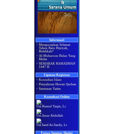
Informasi!
·
Mengucapkan Selamat
Tahun Baru Hijriyah,
Bolehkah?
·
Al-Muharrom Bulan Yang
Mulia
·
SEMARAK RAMADHAN
1447 H
Liputan Kegiatan
·
Konsultasi Islam
·
Penyaluran Hewan Qurban
·
Santunan Yatim
Konsultasi Online
Ust.Husnul Yaqin, Lc
Ust.Amar Abdullah
Ust.Saed As-Saedy, Lc
Fatwa Seputar Sholat