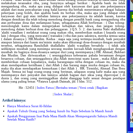
melakukan teransaksi riba, yang bunyinya sebagai berikut : Apabila bank itu tidak
mengandung riba, maka apa yang didapat oleh karyawan dari gaji atas pekerjaannya
adalah dari mata pencaharian yang halal karena dia berhak menerimanya sebagai balasan
pekerjaan yang boleh, dan apabila bank itu berbau riba, maka apa yang didapat oleh
karyawan dari gaji atau imbalan lainnya atas pekerjaannya itu adalah haram, karena
dengan demikian dia telah tolong-menolong dengan pemilik bank yang mengandung riba
atas perbuatan dosa dan melampaui batas, sebagaimana Allah berfirman : ( Dan tolong-
menolonglah kamu dalam mengerjakan kebajikan dan takwa, dan jangan tolong-
menolong dalam berbuat dosa dan pelanggaran. ) Q.S. 5: 2. dan karena Nabi shallallahu
'alaihi wasallam ( melaknat orang yang makan riba, memberikan makan ( kepada orang
lain ) dengan riba, yang mencatat ( transaksi ) riba dan para saksinya, mereka semua sama
( dalam dosanya ). HR.Muslim. Kedua : siapa saja yang tertimpa musibah, baik penyakit
ataupun lainnya dari kaum mu'minin maka akan dikurangi dosa-dosanya dengan musibah
tersebut, sebagaimana Rasulullah shallallahu 'alaihi wasallam bersabda : ( tidak ada
sedikitpun musibah yang menimpa seorang muslim kecuali Allah menghapuskan dengan
musibah itu baginya dosa-dosanya sampai duri yang menimpanya.) HR. Ahmad, Bukhari
dan Muslim. Dan diriwayatkan : ( sesungguhnya kebesaran pahala bersamaan dengan
besarnya cobaan, dan sesungguhnya jika Allah mencintai suatu kaum , maka Allah akan
memberikan cobaan kepadanya, maka barangsiapa ridha dengan cobaan itu, maka dia
akan mendapatkan keridhaan ( dari Allah ) dan barang siapa murka dengan cobaan itu,
maka dia akan mendapatkan kemurkaan ( dari Allah ) . HR. Tirmidzi, Ahmad. Dan Ibnu
Majah. Semua ini bagi orang-orang yang beriman, adapaun orang kafir maka apa yang
menimpanya dari penyakit dan lainnya adalah bagian dari siksa yang dipercepat ( di
dunia ), dan orang yang meninggalkan shalat dianggap kafir sesuai dengan pendapat
ulama yang paling benar. *Fatawa Lajnah Daimah, jld. I hlm. 512.
Hit : 52451 |
Index Fatwa
|
Beritahu teman
|
Versi cetak
|
Bagikan
|
Index Shalat
|
Artikel lainnya:
Hanya Membaca Surat Al-Ikhlas
Apakah Tubuh Orang yang Sedang Junub Itu Najis Sebelum Ia Mandi Junub
Apakah Penggunaan Inai Pada Masa Haidh Akan Mempengaruhi Sahnya Mandi
Setelah Masa Haidh?