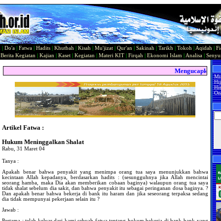
n
|
Do'a
|
Fatwa
|
Hadits
|
Khutbah
|
Kisah
|
Mu'jizat
|
Qur'an
|
Sakinah
|
Tarikh
|
Tokoh
|
Aqidah
|
Fi
|
Berita Kegiatan
|
Kajian
|
Kaset
|
Kegiatan
|
Materi KIT
|
Firqah
|
Ekonomi Islam
|
Analisa
|
Seny
Mengucapkan Sela
Mi
Hi
Hit
On
Artikel Fatwa :
Hukum Meninggalkan Shalat
Rabu, 31 Maret 04
Tanya :
Apakah benar bahwa penyakit yang menimpa orang tua saya menunjukkan bahwa
kecintaan Allah kepadanya, berdasarkan hadits : (sesungguhnya jika Allah mencintai
seorang hamba, maka Dia akan memberikan cobaan baginya) walaupun orang tua saya
tidak shalat sebelum dia sakit, dan bahwa penyakit itu sebagai peringanan dosa baginya. ?
Dan apakah benar bahwa bekerja di bank itu haram dan jika seseorang terpaksa sedang
dia tidak mempunyai pekerjaan selain itu ?
Jawab :
Pertama : telah keluar dari kami sebuah fatwa tentang hokum bekerja di bank-bank yang