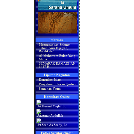
Informasi!
·
Mengucapkan Selamat
Tahun Baru Hijriyah,
Bolehkah?
·
Al-Muharrom Bulan Yang
Mulia
·
SEMARAK RAMADHAN
1447 H
Liputan Kegiatan
·
Konsultasi Islam
·
Penyaluran Hewan Qurban
·
Santunan Yatim
Konsultasi Online
Ust.Husnul Yaqin, Lc
Ust.Amar Abdullah
Ust.Saed As-Saedy, Lc
Fatwa Seputar Sholat