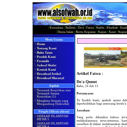
|
Konsultasi
|
Bulletin
|
Do'a
|
Fatwa
|
Hadits
|
Khutbah
|
Kisa
|
Dunia Islam
|
Berita Kegiatan
|
Kajian
|
Kaset
|
Kegiat
Menu Utama
·
Home
·
Tentang Kami
·
Buku Tamu
·
Produk Kami
·
Formulir
·
Jadwal Shalat
·
Kontak Kami
Artikel Fatwa :
·
Download Artikel
·
Download Murattal
Do'a Qunut
Aqidah
Rabu, 24 Juli 13
·
Termasuk Kesyirikan atau
Pertanyaan:
Termasuk Sarana
Kesyirikan (1)
Ya Syaikh kami, apakah qunut dal
·
Menghina Sesuatu yang
diperbolehkan bagi seseorang berdo'a
Mengandung Dzikrullah
Jawaban:
Firqah (Aliran-aliran)
·
JAMAAH ISLAMIYAH
Yang perlu diketahui bahwa do'a
MESIR 5
melakukannnya terus-menerus, ka
·
JAMAAH ISLAMIYAH
wasallam
di dalam melaksanakan shala
MESIR 4