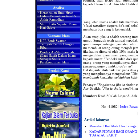
(qunut), akan tetapi Nabi
shallallah
kepada Hasan bin Ali bin Abi Thalib d
Analisa
·
Kerancauan Ilmu Hisab
Dalam Penentuan Awal &
Akhir Ramadhan
Yang lebih utama adalah kita membaca
·
Studi Kritis Seputar Puasa
'alaihi wasallam
(seperti do'a ini) seb
Hari Sabtu
membaca doa yang ia kehendaki.
Ekonomi Islam
Akan tetapi jika ia adalah seorang i
qunut. Sungguh telah sampai kepadak
·
KPR Bank Syariah
qunut sampai setengah jam atau lebih 
Ternyata Penuh Dengan
itu membuat orang-orang menjadi jem
Riba
jika hal itu disetujui oleh 10%, maka 
·
Produk Al-Mudharabah
mengeluhkan para imam yang memperp
(Bagi Hasil) Dalam Islam
kepada imam: "Pendekkanlah do'a qu
Sebagai Solusi
orang-orang yang mengikutinya akan 
Perekonomian Islam
(memperpanjang sedikit) do'anya"
.
Hal itu jauh lebih baik dari pada do'
Produk Kami
yang mengikutinya mengatakan:
"Dia
membunuh kita…dia melelahkan kaki-k
Penanya:
"Bagaimana jika ia shalat se
Asy-Syaikh:
"Jika ia shalat sendiri,
[
Sumber:
Kitab Silsilah Liqaat Al-ba
Hit : 41082 |
Index Fatwa
Artikel lainnya:
Memakai Obat Mata Dan Telinga 
KADAR FIDYAH BAGI ORANG
TUA ATAU SAKIT