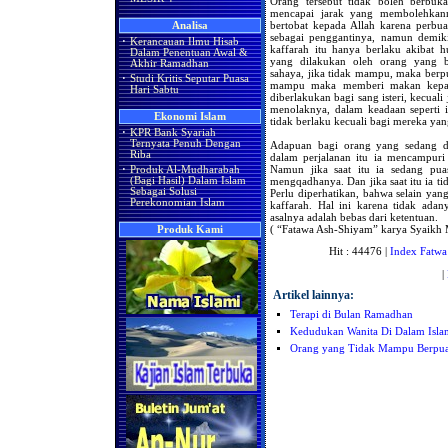
Orang tersebut tidak boleh berbuka
mencapai jarak yang membolehkann
bertobat kepada Allah karena perbua
Analisa
sebagai penggantinya, namun demiki
·
Kerancauan Ilmu Hisab
kaffarah itu hanya berlaku akibat 
Dalam Penentuan Awal &
yang dilakukan oleh orang yang 
Akhir Ramadhan
sahaya, jika tidak mampu, maka berpua
·
Studi Kritis Seputar Puasa
mampu maka memberi makan kepada
Hari Sabtu
diberlakukan bagi sang isteri, kecuali
menolaknya, dalam keadaan seperti i
Ekonomi Islam
tidak berlaku kecuali bagi mereka y
·
KPR Bank Syariah
Ternyata Penuh Dengan
Adapuan bagi orang yang sedang dal
Riba
dalam perjalanan itu ia mencampuri 
Namun jika saat itu ia sedang pua
·
Produk Al-Mudharabah
mengqadhanya. Dan jika saat itu ia ti
(Bagi Hasil) Dalam Islam
Sebagai Solusi
Perlu diperhatikan, bahwa selain yang
Perekonomian Islam
kaffarah. Hal ini karena tidak ada
asalnya adalah bebas dari ketentuan.
( “Fatawa Ash-Shiyam” karya Syaikh
Produk Kami
Hit : 44476 |
Index Fatwa
|
Artikel lainnya:
Terapi di Bulan Ramadhan
Kedudukan Wanita Di Dalam Isla
Orang yang Tidak Mampu Berpu