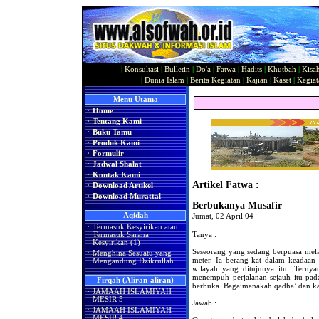
|
Konsultasi
|
Bulletin
|
Do'a
|
Fatwa
|
Hadits
|
Khutbah
|
Kisa
|
Dunia Islam
|
Berita Kegiatan
|
Kajian
|
Kaset
|
Kegiat
Menu Utama
·
Home
·
Tentang Kami
·
Buku Tamu
·
Produk Kami
·
Formulir
·
Jadwal Shalat
·
Kontak Kami
Artikel Fatwa :
·
Download Artikel
·
Download Murattal
Berbukanya Musafir
Aqidah
Jumat, 02 April 04
·
Termasuk Kesyirikan atau
Tanya :
Termasuk Sarana
Kesyirikan (1)
Seseorang yang sedang berpuasa melak
·
Menghina Sesuatu yang
meter. Ia berang-kat dalam keadaan
Mengandung Dzikrullah
wilayah yang ditujunya itu. Ternyat
menempuh perjalanan sejauh itu pada
Firqah (Aliran-aliran)
berbuka. Bagaimanakah qadha’ dan ka
·
JAMAAH ISLAMIYAH
MESIR 5
Jawab :
·
JAMAAH ISLAMIYAH
MESIR 4