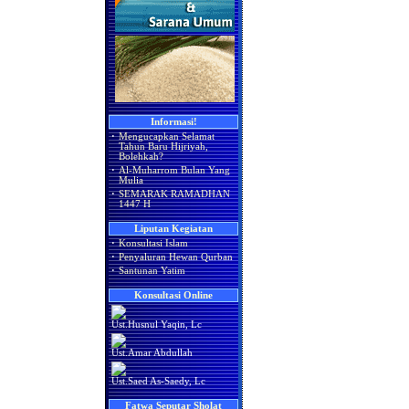
Informasi!
·
Mengucapkan Selamat
Tahun Baru Hijriyah,
Bolehkah?
·
Al-Muharrom Bulan Yang
Mulia
·
SEMARAK RAMADHAN
1447 H
Liputan Kegiatan
·
Konsultasi Islam
·
Penyaluran Hewan Qurban
·
Santunan Yatim
Konsultasi Online
Ust.Husnul Yaqin, Lc
Ust.Amar Abdullah
Ust.Saed As-Saedy, Lc
Fatwa Seputar Sholat