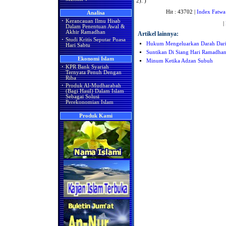
2). )
Hit : 43702 |
Index Fatwa
Analisa
·
Kerancauan Ilmu Hisab
|
Dalam Penentuan Awal &
Akhir Ramadhan
Artikel lainnya:
·
Studi Kritis Seputar Puasa
Hukum Mengeluarkan Darah Dari
Hari Sabtu
Suntikan Di Siang Hari Ramadha
Ekonomi Islam
Minum Ketika Adzan Subuh
·
KPR Bank Syariah
Ternyata Penuh Dengan
Riba
·
Produk Al-Mudharabah
(Bagi Hasil) Dalam Islam
Sebagai Solusi
Perekonomian Islam
Produk Kami