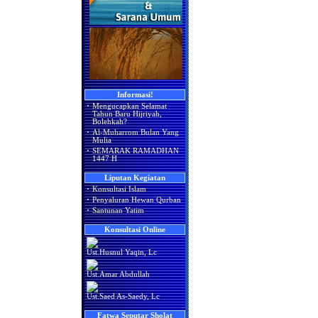
Informasi!
·
Mengucapkan Selamat
Tahun Baru Hijriyah,
Bolehkah?
·
Al-Muharrom Bulan Yang
Mulia
·
SEMARAK RAMADHAN
1447 H
Liputan Kegiatan
·
Konsultasi Islam
·
Penyaluran Hewan Qurban
·
Santunan Yatim
Konsultasi Online
Ust.Husnul Yaqin, Lc
Ust.Amar Abdullah
Ust.Saed As-Saedy, Lc
Fatwa Seputar Sholat