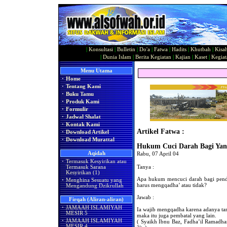
|
Konsultasi
|
Bulletin
|
Do'a
|
Fatwa
|
Hadits
|
Khutbah
|
Kisa
|
Dunia Islam
|
Berita Kegiatan
|
Kajian
|
Kaset
|
Kegiat
Menu Utama
·
Home
·
Tentang Kami
·
Buku Tamu
·
Produk Kami
·
Formulir
·
Jadwal Shalat
·
Kontak Kami
Artikel Fatwa :
·
Download Artikel
·
Download Murattal
Hukum Cuci Darah Bagi Yan
Aqidah
Rabu, 07 April 04
·
Termasuk Kesyirikan atau
Tanya :
Termasuk Sarana
Kesyirikan (1)
Apa hukum mencuci darah bagi pender
·
Menghina Sesuatu yang
harus mengqadha’ atau tidak?
Mengandung Dzikrullah
Jawab :
Firqah (Aliran-aliran)
·
JAMAAH ISLAMIYAH
Ia wajib mengqadha karena adanya tam
MESIR 5
maka itu juga pembatal yang lain.
·
JAMAAH ISLAMIYAH
( Syaikh Ibnu Baz, Fadha’il Ramadha
MESIR 4