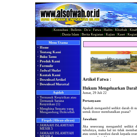
|
Konsultasi
|
Bulletin
|
Do'a
|
Fatwa
|
Hadits
|
Khutbah
|
Kisa
|
Dunia Islam
|
Berita Kegiatan
|
Kajian
|
Kaset
|
Kegiat
Menu Utama
·
Home
·
Tentang Kami
·
Buku Tamu
·
Produk Kami
·
Formulir
·
Jadwal Shalat
·
Kontak Kami
Artikel Fatwa :
·
Download Artikel
·
Download Murattal
Hukum Mengeluarkan Darah 
Aqidah
Jumat, 29 Juli 22
·
Termasuk Kesyirikan atau
Pertanyaan:
Termasuk Sarana
Kesyirikan (1)
Apakah mengambil sedikit darah di s
·
Menghina Sesuatu yang
untuk donor membatalkan puasa?
Mengandung Dzikrullah
Jawaban:
Firqah (Aliran-aliran)
·
JAMAAH ISLAMIYAH
Jika seseorang mengambil sedikit
MESIR 5
tubuhnya, maka hal ini tidak membat
·
JAMAAH ISLAMIYAH
atau untuk transfusi darah kepada or
MESIR 4