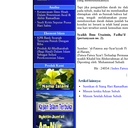
yang membutuhkannya.
Tapi jika pengambilan darah itu d
Analisa
pada tubuh, maka hal itu membatalkan
·
Kerancauan Ilmu Hisab
ditetapkan oleh as-Sunnah bahwa hal 
Dalam Penentuan Awal &
yang tengah melaksanakan puasa 
Akhir Ramadhan
mendonorkan darah dalam jumlah bany
·
Studi Kritis Seputar Puasa
kondisi ini berarti ia telah batal 
Hari Sabtu
sisa hari tersebut untuk kemudian men
Ekonomi Islam
Syaikh Ibnu Utsaimin, Fadha’il
(pertanyaan no. 2).
·
KPR Bank Syariah
Ternyata Penuh Dengan
Riba
Sumber: 'al-Fatawa asy-Syar'iyyah Fi
·
Produk Al-Mudharabah
al-Haram,'
(Bagi Hasil) Dalam Islam
Sebagai Solusi
(Fatwa-Fatwa Syar'i Terhadap Permas
Perekonomian Islam
syaikh Khalid bin Abdurrahman al-Jura
Diposting oleh: Muhammad Subaili
Produk Kami
Hit : 24054 |
Index Fatwa
|
Artikel lainnya:
Suntikan di Siang Hari Ramadhan
Minum ketika Adzan Subuh
Minum Setelah Adzan Subuh