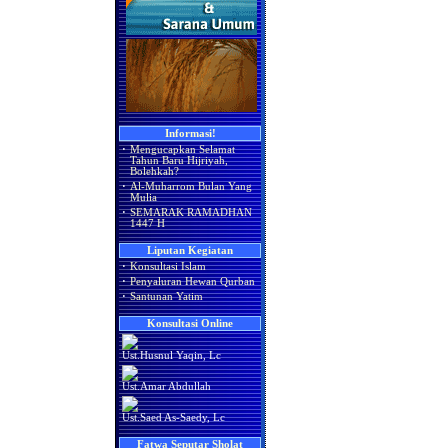
Informasi!
·
Mengucapkan Selamat
Tahun Baru Hijriyah,
Bolehkah?
·
Al-Muharrom Bulan Yang
Mulia
·
SEMARAK RAMADHAN
1447 H
Liputan Kegiatan
·
Konsultasi Islam
·
Penyaluran Hewan Qurban
·
Santunan Yatim
Konsultasi Online
Ust.Husnul Yaqin, Lc
Ust.Amar Abdullah
Ust.Saed As-Saedy, Lc
Fatwa Seputar Sholat