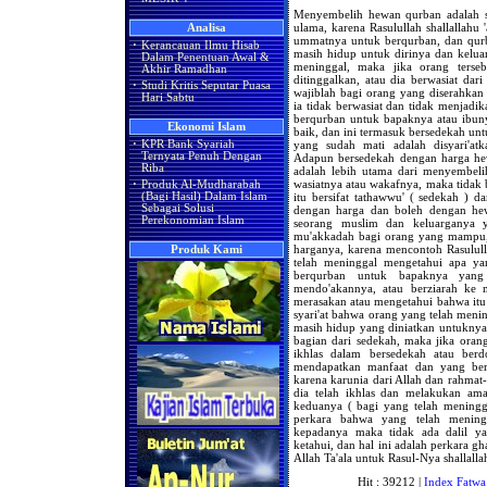
Menyembelih hewan qurban adalah 
ulama, karena Rasulullah shallallahu
Analisa
ummatnya untuk berqurban, dan qurb
·
Kerancauan Ilmu Hisab
masih hidup untuk dirinya dan kelu
Dalam Penentuan Awal &
meninggal, maka jika orang tersebu
Akhir Ramadhan
ditinggalkan, atau dia berwasiat dar
·
Studi Kritis Seputar Puasa
wajiblah bagi orang yang diserahkan 
Hari Sabtu
ia tidak berwasiat dan tidak menjad
berqurban untuk bapaknya atau ibuny
Ekonomi Islam
baik, dan ini termasuk bersedekah un
yang sudah mati adalah disyari'at
·
KPR Bank Syariah
Ternyata Penuh Dengan
Adapun bersedekah dengan harga he
Riba
adalah lebih utama dari menyembelih
wasiatnya atau wakafnya, maka tidak 
·
Produk Al-Mudharabah
itu bersifat tathawwu' ( sedekah ) d
(Bagi Hasil) Dalam Islam
Sebagai Solusi
dengan harga dan boleh dengan he
Perekonomian Islam
seorang muslim dan keluarganya 
mu'akkadah bagi orang yang mampu,
harganya, karena mencontoh Rasululla
Produk Kami
telah meninggal mengetahui apa yan
berqurban untuk bapaknya yang 
mendo'akannya, atau berziarah ke
merasakan atau mengetahui bahwa itu 
syari'at bahwa orang yang telah men
masih hidup yang diniatkan untuknya
bagian dari sedekah, maka jika oran
ikhlas dalam bersedekah atau ber
mendapatkan manfaat dan yang ber
karena karunia dari Allah dan rahma
dia telah ikhlas dan melakukan am
keduanya ( bagi yang telah meningg
perkara bahwa yang telah mening
kepadanya maka tidak ada dalil y
ketahui, dan hal ini adalah perkara g
Allah Ta'ala untuk Rasul-Nya shallalla
Hit : 39212 |
Index Fatwa