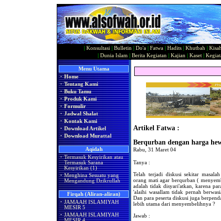
|
Konsultasi
|
Bulletin
|
Do'a
|
Fatwa
|
Hadits
|
Khutbah
|
Kisa
|
Dunia Islam
|
Berita Kegiatan
|
Kajian
|
Kaset
|
Kegiat
Menu Utama
·
Home
·
Tentang Kami
·
Buku Tamu
·
Produk Kami
·
Formulir
·
Jadwal Shalat
·
Kontak Kami
Artikel Fatwa :
·
Download Artikel
·
Download Murattal
Berqurban dengan harga he
Aqidah
Rabu, 31 Maret 04
·
Termasuk Kesyirikan atau
Tanya :
Termasuk Sarana
Kesyirikan (1)
Telah terjadi diskusi sekitar masal
·
Menghina Sesuatu yang
orang mati agar berqurban ( menyem
Mengandung Dzikrullah
adalah tidak disyari'atkan, karena pa
'alaihi wasallam tidak pernah berwasi
Firqah (Aliran-aliran)
Dan para peserta diskusi juga berpe
·
JAMAAH ISLAMIYAH
lebih utama dari menyembelihnya ?
MESIR 5
·
JAMAAH ISLAMIYAH
Jawab :
MESIR 4