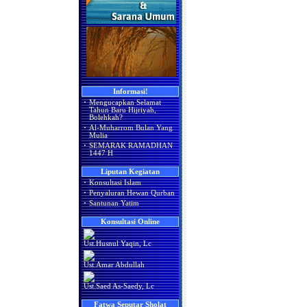
Informasi!
·
Mengucapkan Selamat
Tahun Baru Hijriyah,
Bolehkah?
·
Al-Muharrom Bulan Yang
Mulia
·
SEMARAK RAMADHAN
1447 H
Liputan Kegiatan
·
Konsultasi Islam
·
Penyaluran Hewan Qurban
·
Santunan Yatim
Konsultasi Online
Ust.Husnul Yaqin, Lc
Ust.Amar Abdullah
Ust.Saed As-Saedy, Lc
Fatwa Seputar Sholat