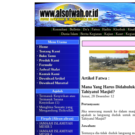
|
Konsultasi
|
Bulletin
|
Do'a
|
Fatwa
|
Hadits
|
Khutbah
|
Kisa
|
Dunia Islam
|
Berita Kegiatan
|
Kajian
|
Kaset
|
Kegiat
Menu Utama
·
Home
·
Tentang Kami
·
Buku Tamu
·
Produk Kami
·
Formulir
·
Jadwal Shalat
·
Kontak Kami
Artikel Fatwa :
·
Download Artikel
·
Download Murattal
Mana Yang Harus Didahuluk
Aqidah
Tahiyatul Masjid?
·
Termasuk Kesyirikan atau
Jumat, 28 Desember 12
Termasuk Sarana
Kesyirikan (1)
Pertanyaan:
·
Menghina Sesuatu yang
Mengandung Dzikrullah
Jika seseorang masuk ke dalam masj
apakah ia langsung duduk untuk men
Tahiyatul Masjid?
Firqah (Aliran-aliran)
·
JAMAAH ISLAMIYAH
Jawaban:
MESIR 5
·
JAMAAH ISLAMIYAH
Tentunya dia tidak duduk langsung me
MESIR 4