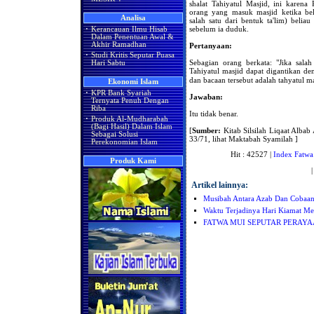
shalat Tahiyatul Masjid, ini karena
orang yang masuk masjid ketika be
Analisa
salah satu dari bentuk ta'lim) belia
sebelum ia duduk.
·
Kerancauan Ilmu Hisab
Dalam Penentuan Awal &
Akhir Ramadhan
Pertanyaan:
·
Studi Kritis Seputar Puasa
Sebagian orang berkata: "Jika sala
Hari Sabtu
Tahiyatul masjid dapat digantikan dengan bacaan: " ُ ِلله، وَالله أَكْبَر
dan bacaan tersebut adalah tahyatul m
Ekonomi Islam
·
KPR Bank Syariah
Jawaban:
Ternyata Penuh Dengan
Riba
Itu tidak benar.
·
Produk Al-Mudharabah
(Bagi Hasil) Dalam Islam
[
Sumber:
Kitab Silsilah Liqaat Alba
Sebagai Solusi
33/71, lihat Maktabah Syamilah ]
Perekonomian Islam
Hit : 42527 |
Index Fatwa
Produk Kami
Artikel lainnya:
Musibah Antara Azab Dan Cobaa
Waktu Terjadinya Hari Kiamat Me
FATWA MUI SEPUTAR PERAY