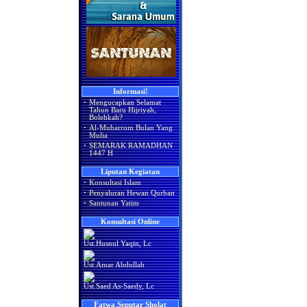
Informasi!
·
Mengucapkan Selamat
Tahun Baru Hijriyah,
Bolehkah?
·
Al-Muharrom Bulan Yang
Mulia
·
SEMARAK RAMADHAN
1447 H
Liputan Kegiatan
·
Konsultasi Islam
·
Penyaluran Hewan Qurban
·
Santunan Yatim
Konsultasi Online
Ust.Husnul Yaqin, Lc
Ust.Amar Abdullah
Ust.Saed As-Saedy, Lc
Fatwa Seputar Sholat